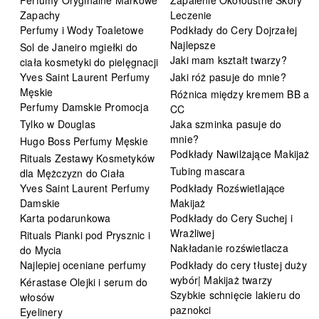
Zapachy
Leczenie
Perfumy i Wody Toaletowe
Podkłady do Cery Dojrzałej
Najlepsze
Sol de Janeiro mgiełki do
Jaki mam kształt twarzy?
ciała kosmetyki do pielęgnacji
Yves Saint Laurent Perfumy
Jaki róż pasuje do mnie?
Męskie
Różnica między kremem BB a
Perfumy Damskie Promocja
CC
Tylko w Douglas
Jaka szminka pasuje do
mnie?
Hugo Boss Perfumy Męskie
Podkłady Nawilżające Makijaż
Rituals Zestawy Kosmetyków
Tubing mascara
dla Mężczyzn do Ciała
Yves Saint Laurent Perfumy
Podkłady Rozświetlające
Damskie
Makijaż
Karta podarunkowa
Podkłady do Cery Suchej i
Wrażliwej
Rituals Pianki pod Prysznic i
Nakładanie rozświetlacza
do Mycia
Najlepiej oceniane perfumy
Podkłady do cery tłustej duży
wybór| Makijaż twarzy
Kérastase Olejki i serum do
Szybkie schnięcie lakieru do
włosów
paznokci
Eyelinery