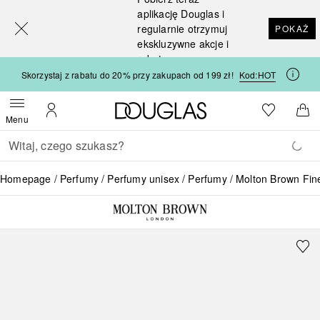
[navigation.slideout.screenreader]
aplikację Douglas i
regularnie otrzymuj
POKAŻ
ekskluzywne akcje i
rabaty
Skorzystaj z rabatu do 20% przy zakupach od 199 zł!
Kod:
HOT
Strona główna Douglas
Do listy ży
Otwórz menu
Moje konto
Do 
Menu
Wracać
Wykonaj wyszukiwanie
Homepage
Perfumy
Perfumy unisex
Perfumy
Molton Brown F