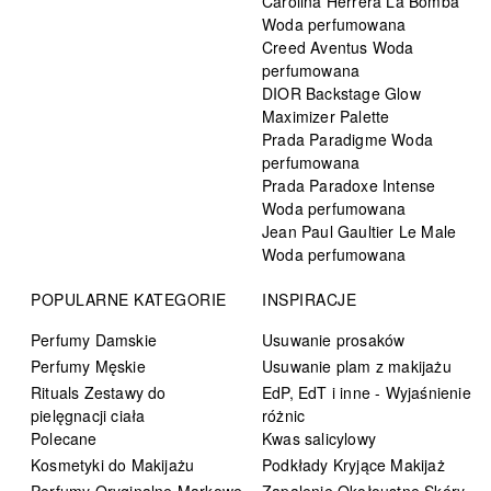
Carolina Herrera La Bomba
Woda perfumowana
Creed Aventus Woda
perfumowana
DIOR Backstage Glow
Maximizer Palette
Prada Paradigme Woda
perfumowana
Prada Paradoxe Intense
Woda perfumowana
Jean Paul Gaultier Le Male
Woda perfumowana
POPULARNE KATEGORIE
INSPIRACJE
Perfumy Damskie
Usuwanie prosaków
Perfumy Męskie
Usuwanie plam z makijażu
Rituals Zestawy do
EdP, EdT i inne - Wyjaśnienie
pielęgnacji ciała
różnic
Polecane
Kwas salicylowy
Kosmetyki do Makijażu
Podkłady Kryjące Makijaż
Perfumy Oryginalne Markowe
Zapalenie Okołoustne Skóry