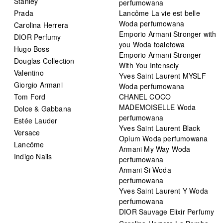
Stanley
perfumowana
Prada
Lancôme La vie est belle
Woda perfumowana
Carolina Herrera
Emporio Armani Stronger with
DIOR Perfumy
you Woda toaletowa
Hugo Boss
Emporio Armani Stronger
Douglas Collection
With You Intensely
Valentino
Yves Saint Laurent MYSLF
Giorgio Armani
Woda perfumowana
Tom Ford
CHANEL COCO
MADEMOISELLE Woda
Dolce & Gabbana
perfumowana
Estée Lauder
Yves Saint Laurent Black
Versace
Opium Woda perfumowana
Lancôme
Armani My Way Woda
Indigo Nails
perfumowana
Armani Si Woda
perfumowana
Yves Saint Laurent Y Woda
perfumowana
DIOR Sauvage Elixir Perfumy