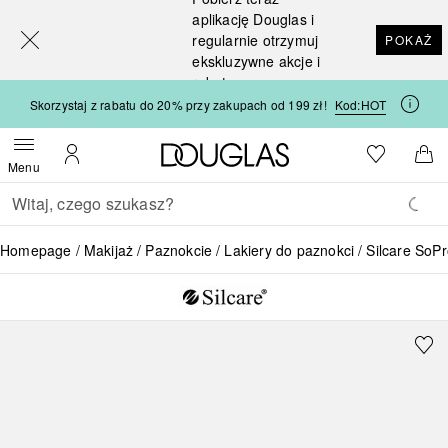
[navigation.slideout.screenreader]
aplikację Douglas i
regularnie otrzymuj
POKAŻ
ekskluzywne akcje i
rabaty
Skorzystaj z rabatu do 20% przy zakupach od 199 zł!
Kod:
HOT
Strona główna Douglas
Do listy ży
Otwórz menu
Moje konto
Do 
Menu
Wracać
Wykonaj wyszukiwanie
Homepage
Makijaż
Paznokcie
Lakiery do paznokci
Silcare SoP