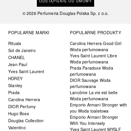
ODSTĄPIENIE OD UMOWY
©
2026
Perfumeria Douglas Polska Sp. z o.o.
POPULARNE MARKI
POPULARNE PRODUKTY
Rituals
Carolina Herrera Good Girl
Woda perfumowana
Sol de Janeiro
Yves Saint Laurent Libre
CHANEL
Woda perfumowana
Jean Paul
Prada Paradoxe Woda
Yves Saint Laurent
perfumowana
HDREY
DIOR Sauvage Woda
Stanley
perfumowana
Prada
Lancôme La vie est belle
Woda perfumowana
Carolina Herrera
Emporio Armani Stronger with
DIOR Perfumy
you Woda toaletowa
Hugo Boss
Emporio Armani Stronger
Douglas Collection
With You Intensely
Valentino
Yves Saint Laurent MYSLF