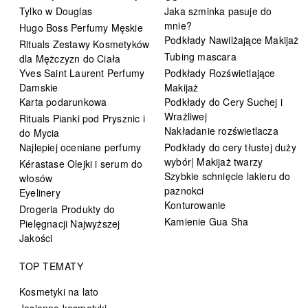
Tylko w Douglas
Jaka szminka pasuje do
mnie?
Hugo Boss Perfumy Męskie
Podkłady Nawilżające Makijaż
Rituals Zestawy Kosmetyków
Tubing mascara
dla Mężczyzn do Ciała
Yves Saint Laurent Perfumy
Podkłady Rozświetlające
Damskie
Makijaż
Karta podarunkowa
Podkłady do Cery Suchej i
Wrażliwej
Rituals Pianki pod Prysznic i
Nakładanie rozświetlacza
do Mycia
Najlepiej oceniane perfumy
Podkłady do cery tłustej duży
wybór| Makijaż twarzy
Kérastase Olejki i serum do
Szybkie schnięcie lakieru do
włosów
paznokci
Eyelinery
Konturowanie
Drogeria Produkty do
Kamienie Gua Sha
Pielęgnacji Najwyższej
Jakości
TOP TEMATY
Kosmetyki na lato
Jesienne kosmetyki