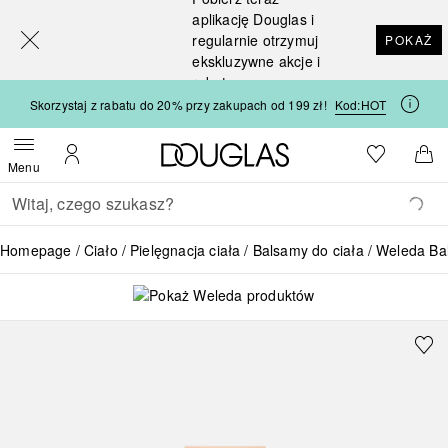
[navigation.slideout.screenreader]
aplikację Douglas i
regularnie otrzymuj
POKAŻ
ekskluzywne akcje i
rabaty
Skorzystaj z rabatu do 20% przy zakupach od 199 zł!
Kod:
HOT
Strona główna Douglas
Do listy ży
Otwórz menu
Moje konto
Do 
Menu
Wracać
Wykonaj wyszukiwanie
Homepage
Ciało
Pielęgnacja ciała
Balsamy do ciała
Weleda Ba