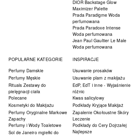
DIOR Backstage Glow
Maximizer Palette
Prada Paradigme Woda
perfumowana
Prada Paradoxe Intense
Woda perfumowana
Jean Paul Gaultier Le Male
Woda perfumowana
POPULARNE KATEGORIE
INSPIRACJE
Perfumy Damskie
Usuwanie prosaków
Perfumy Męskie
Usuwanie plam z makijażu
Rituals Zestawy do
EdP, EdT i inne - Wyjaśnienie
pielęgnacji ciała
różnic
Polecane
Kwas salicylowy
Kosmetyki do Makijażu
Podkłady Kryjące Makijaż
Perfumy Oryginalne Markowe
Zapalenie Okołoustne Skóry
Zapachy
Leczenie
Perfumy i Wody Toaletowe
Podkłady do Cery Dojrzałej
Najlepsze
Sol de Janeiro mgiełki do