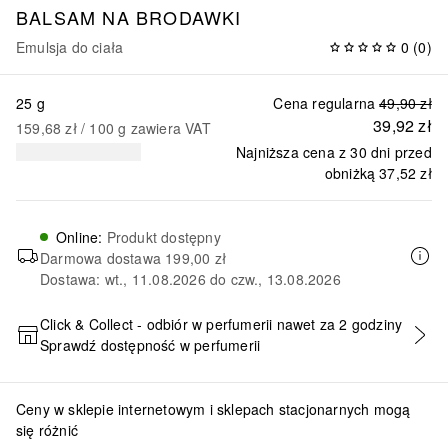
BALSAM NA BRODAWKI
Emulsja do ciała
0
(
0
)
25 g
Cena regularna
49,90 zł
39,92 zł
159,68 zł
 / 
100
g
zawiera VAT
Najniższa cena z 30 dni przed
obniżką
37,52 zł
Online
:
Produkt dostępny
Darmowa dostawa
199,00 zł
Dostawa: wt., 11.08.2026 do czw., 13.08.2026
Click & Collect - odbiór w perfumerii nawet za 2 godziny
Sprawdź dostępność w perfumerii
DODAJ DO KOSZYKA
Ceny w sklepie internetowym i sklepach stacjonarnych mogą
się różnić