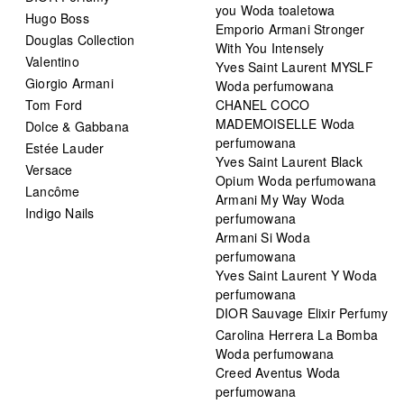
you Woda toaletowa
Hugo Boss
Emporio Armani Stronger
Douglas Collection
With You Intensely
Valentino
Yves Saint Laurent MYSLF
Giorgio Armani
Woda perfumowana
Tom Ford
CHANEL COCO
MADEMOISELLE Woda
Dolce & Gabbana
perfumowana
Estée Lauder
Yves Saint Laurent Black
Versace
Opium Woda perfumowana
Lancôme
Armani My Way Woda
Indigo Nails
perfumowana
Armani Si Woda
perfumowana
Yves Saint Laurent Y Woda
perfumowana
DIOR Sauvage Elixir Perfumy
Carolina Herrera La Bomba
Woda perfumowana
Creed Aventus Woda
perfumowana