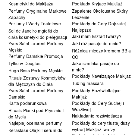
Kosmetyki do Makijażu
Podkłady Kryjące Makijaż
Perfumy Oryginalne Markowe
Zapalenie Okołoustne Skóry
Zapachy
Leczenie
Perfumy i Wody Toaletowe
Podkłady do Cery Dojrzałej
Najlepsze
Sol de Janeiro mgiełki do
Jaki mam kształt twarzy?
ciała kosmetyki do pielęgnacji
Yves Saint Laurent Perfumy
Jaki róż pasuje do mnie?
Męskie
Różnica między kremem BB a
Perfumy Damskie Promocja
CC
Tylko w Douglas
Jaka szminka pasuje do
mnie?
Hugo Boss Perfumy Męskie
Podkłady Nawilżające Makijaż
Rituals Zestawy Kosmetyków
Tubing mascara
dla Mężczyzn do Ciała
Yves Saint Laurent Perfumy
Podkłady Rozświetlające
Damskie
Makijaż
Karta podarunkowa
Podkłady do Cery Suchej i
Wrażliwej
Rituals Pianki pod Prysznic i
Nakładanie rozświetlacza
do Mycia
Najlepiej oceniane perfumy
Podkłady do cery tłustej duży
wybór| Makijaż twarzy
Kérastase Olejki i serum do