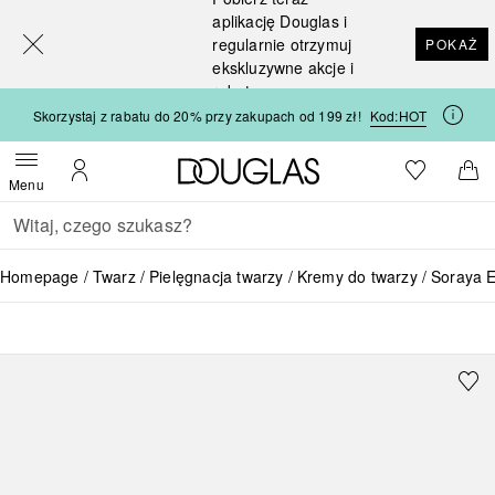
[navigation.slideout.screenreader]
aplikację Douglas i
regularnie otrzymuj
POKAŻ
ekskluzywne akcje i
rabaty
Skorzystaj z rabatu do 20% przy zakupach od 199 zł!
Kod:
HOT
Strona główna Douglas
Do listy ży
Otwórz menu
Moje konto
Do 
Menu
Wracać
Wykonaj wyszukiwanie
Homepage
Twarz
Pielęgnacja twarzy
Kremy do twarzy
Soraya E
SORAYA