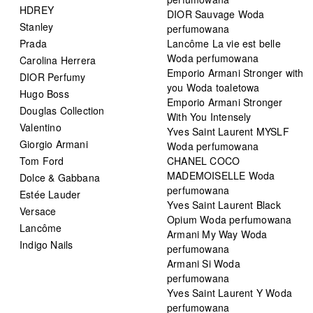
HDREY
DIOR Sauvage Woda
Stanley
perfumowana
Prada
Lancôme La vie est belle
Woda perfumowana
Carolina Herrera
Emporio Armani Stronger with
DIOR Perfumy
you Woda toaletowa
Hugo Boss
Emporio Armani Stronger
Douglas Collection
With You Intensely
Valentino
Yves Saint Laurent MYSLF
Giorgio Armani
Woda perfumowana
Tom Ford
CHANEL COCO
MADEMOISELLE Woda
Dolce & Gabbana
perfumowana
Estée Lauder
Yves Saint Laurent Black
Versace
Opium Woda perfumowana
Lancôme
Armani My Way Woda
Indigo Nails
perfumowana
Armani Si Woda
perfumowana
Yves Saint Laurent Y Woda
perfumowana