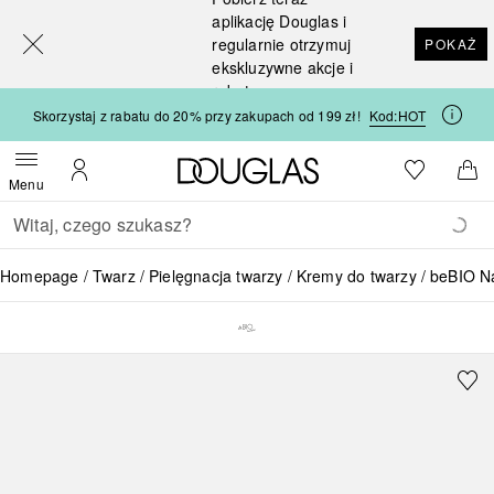
[navigation.slideout.screenreader]
aplikację Douglas i
regularnie otrzymuj
POKAŻ
ekskluzywne akcje i
rabaty
Skorzystaj z rabatu do 20% przy zakupach od 199 zł!
Kod:
HOT
Strona główna Douglas
Do listy ży
Otwórz menu
Moje konto
Do 
Menu
Wracać
Wykonaj wyszukiwanie
Homepage
Twarz
Pielęgnacja twarzy
Kremy do twarzy
beBIO N