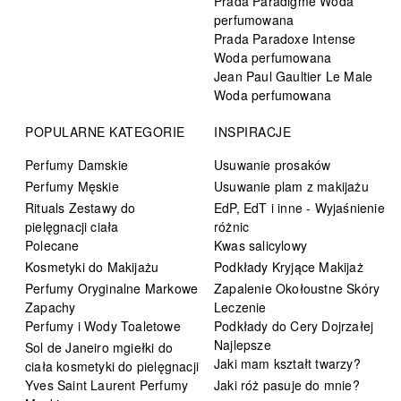
Prada Paradigme Woda
perfumowana
Prada Paradoxe Intense
Woda perfumowana
Jean Paul Gaultier Le Male
Woda perfumowana
POPULARNE KATEGORIE
INSPIRACJE
Perfumy Damskie
Usuwanie prosaków
Perfumy Męskie
Usuwanie plam z makijażu
Rituals Zestawy do
EdP, EdT i inne - Wyjaśnienie
pielęgnacji ciała
różnic
Polecane
Kwas salicylowy
Kosmetyki do Makijażu
Podkłady Kryjące Makijaż
Perfumy Oryginalne Markowe
Zapalenie Okołoustne Skóry
Zapachy
Leczenie
Perfumy i Wody Toaletowe
Podkłady do Cery Dojrzałej
Najlepsze
Sol de Janeiro mgiełki do
Jaki mam kształt twarzy?
ciała kosmetyki do pielęgnacji
Yves Saint Laurent Perfumy
Jaki róż pasuje do mnie?