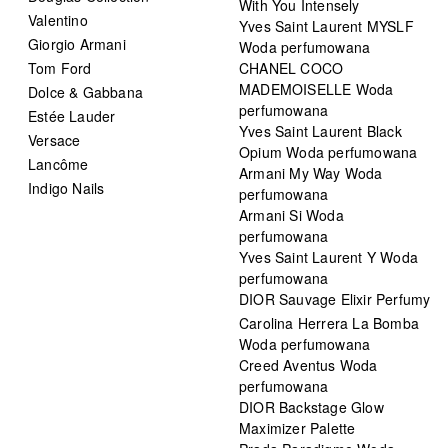
With You Intensely
Valentino
Yves Saint Laurent MYSLF
Giorgio Armani
Woda perfumowana
Tom Ford
CHANEL COCO
MADEMOISELLE Woda
Dolce & Gabbana
perfumowana
Estée Lauder
Yves Saint Laurent Black
Versace
Opium Woda perfumowana
Lancôme
Armani My Way Woda
Indigo Nails
perfumowana
Armani Si Woda
perfumowana
Yves Saint Laurent Y Woda
perfumowana
DIOR Sauvage Elixir Perfumy
Carolina Herrera La Bomba
Woda perfumowana
Creed Aventus Woda
perfumowana
DIOR Backstage Glow
Maximizer Palette