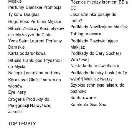
Męskie
Różnica między kremem BB a
Perfumy Damskie Promocja
CC
Tylko w Douglas
Jaka szminka pasuje do
mnie?
Hugo Boss Perfumy Męskie
Podkłady Nawilżające Makijaż
Rituals Zestawy Kosmetyków
Tubing mascara
dla Mężczyzn do Ciała
Yves Saint Laurent Perfumy
Podkłady Rozświetlające
Damskie
Makijaż
Karta podarunkowa
Podkłady do Cery Suchej i
Wrażliwej
Rituals Pianki pod Prysznic i
Nakładanie rozświetlacza
do Mycia
Najlepiej oceniane perfumy
Podkłady do cery tłustej duży
wybór| Makijaż twarzy
Kérastase Olejki i serum do
Szybkie schnięcie lakieru do
włosów
paznokci
Eyelinery
Konturowanie
Drogeria Produkty do
Kamienie Gua Sha
Pielęgnacji Najwyższej
Jakości
TOP TEMATY