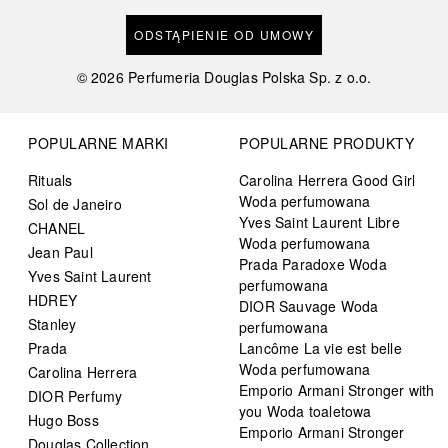
ODSTĄPIENIE OD UMOWY
©
2026
Perfumeria Douglas Polska Sp. z o.o.
POPULARNE MARKI
POPULARNE PRODUKTY
Rituals
Carolina Herrera Good Girl
Woda perfumowana
Sol de Janeiro
Yves Saint Laurent Libre
CHANEL
Woda perfumowana
Jean Paul
Prada Paradoxe Woda
Yves Saint Laurent
perfumowana
HDREY
DIOR Sauvage Woda
Stanley
perfumowana
Prada
Lancôme La vie est belle
Woda perfumowana
Carolina Herrera
Emporio Armani Stronger with
DIOR Perfumy
you Woda toaletowa
Hugo Boss
Emporio Armani Stronger
Douglas Collection