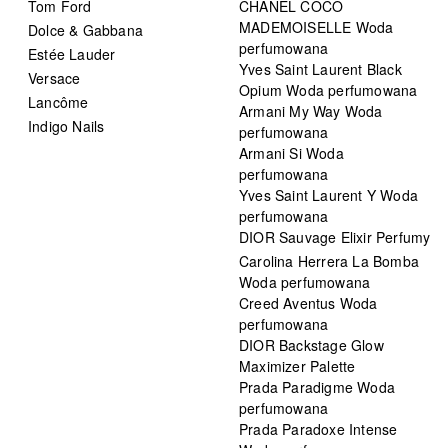
Tom Ford
CHANEL COCO
MADEMOISELLE Woda
Dolce & Gabbana
perfumowana
Estée Lauder
Yves Saint Laurent Black
Versace
Opium Woda perfumowana
Lancôme
Armani My Way Woda
Indigo Nails
perfumowana
Armani Si Woda
perfumowana
Yves Saint Laurent Y Woda
perfumowana
DIOR Sauvage Elixir Perfumy
Carolina Herrera La Bomba
Woda perfumowana
Creed Aventus Woda
perfumowana
DIOR Backstage Glow
Maximizer Palette
Prada Paradigme Woda
perfumowana
Prada Paradoxe Intense