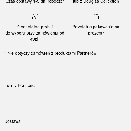
Czas dostawy 1-3 dni robocze¹
lub z Douglas Collection
2 bezpłatne próbki
Bezpłatne pakowanie na
do wyboru przy zamówieniu od
prezent¹
49zł¹
Nie dotyczy zamówień z produktami Partnerów.
¹
Formy Płatności
Dostawa