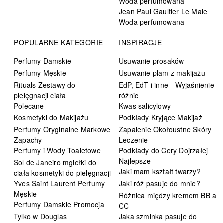
Woda perfumowana
Jean Paul Gaultier Le Male
Woda perfumowana
POPULARNE KATEGORIE
INSPIRACJE
Perfumy Damskie
Usuwanie prosaków
Perfumy Męskie
Usuwanie plam z makijażu
Rituals Zestawy do
EdP, EdT i inne - Wyjaśnienie
pielęgnacji ciała
różnic
Polecane
Kwas salicylowy
Kosmetyki do Makijażu
Podkłady Kryjące Makijaż
Perfumy Oryginalne Markowe
Zapalenie Okołoustne Skóry
Zapachy
Leczenie
Perfumy i Wody Toaletowe
Podkłady do Cery Dojrzałej
Najlepsze
Sol de Janeiro mgiełki do
Jaki mam kształt twarzy?
ciała kosmetyki do pielęgnacji
Yves Saint Laurent Perfumy
Jaki róż pasuje do mnie?
Męskie
Różnica między kremem BB a
Perfumy Damskie Promocja
CC
Tylko w Douglas
Jaka szminka pasuje do