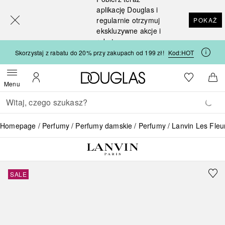
[navigation.slideout.screenreader]
aplikację Douglas i
regularnie otrzymuj
POKAŻ
ekskluzywne akcje i
rabaty
Skorzystaj z rabatu do 20% przy zakupach od 199 zł!
Kod:
HOT
Strona główna Douglas
Do listy ży
Otwórz menu
Moje konto
Do 
Menu
Wracać
Wykonaj wyszukiwanie
Homepage
Perfumy
Perfumy damskie
Perfumy
Lanvin Les Fleu
SALE