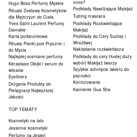
mnie?
Hugo Boss Perfumy Męskie
Podkłady Nawilżające Makijaż
Rituals Zestawy Kosmetyków
Tubing mascara
dla Mężczyzn do Ciała
Yves Saint Laurent Perfumy
Podkłady Rozświetlające
Damskie
Makijaż
Karta podarunkowa
Podkłady do Cery Suchej i
Wrażliwej
Rituals Pianki pod Prysznic i
Nakładanie rozświetlacza
do Mycia
Najlepiej oceniane perfumy
Podkłady do cery tłustej duży
wybór| Makijaż twarzy
Kérastase Olejki i serum do
Szybkie schnięcie lakieru do
włosów
paznokci
Eyelinery
Konturowanie
Drogeria Produkty do
Kamienie Gua Sha
Pielęgnacji Najwyższej
Jakości
TOP TEMATY
Kosmetyki na lato
Jesienne kosmetyki
Perfumy na Jesień