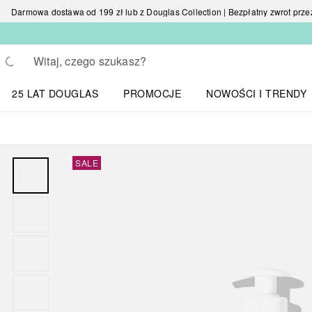
Darmowa dostawa od 199 zł lub z Douglas Collection | Bezpłatny zwrot przez 
Wracać
Wykonaj wyszukiwanie
25 LAT DOUGLAS
PROMOCJE
NOWOŚCI I TRENDY
Otwórz menu NOWOŚC
SALE