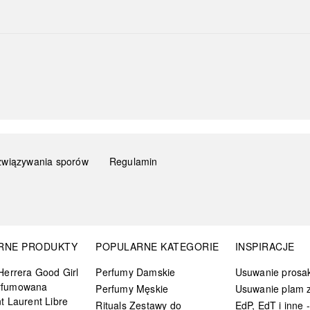
związywania sporów
Regulamin
RNE PRODUKTY
POPULARNE KATEGORIE
INSPIRACJE
Herrera Good Girl
Perfumy Damskie
Usuwanie prosa
rfumowana
Perfumy Męskie
Usuwanie plam z
t Laurent Libre
Rituals Zestawy do
EdP, EdT i inne -