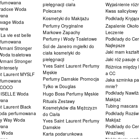
rfumowana
pielęgnacji ciała
Wyjaśnienie różn
radoxe Woda
Polecane
Kwas salicylowy
wana
Kosmetyki do Makijażu
Podkłady Kryjąc
uvage Woda
Perfumy Oryginalne
Zapalenie Około
wana
Markowe Zapachy
Leczenie
a vie est belle
Perfumy i Wody Toaletowe
Podkłady do Cer
rfumowana
Najlepsze
Sol de Janeiro mgiełki do
Armani Stronger
Jaki mam kształ
ciała kosmetyki do
 Woda toaletowa
pielęgnacji
Jaki róż pasuje
Armani Stronger
Yves Saint Laurent Perfumy
Różnica między
Intensely
Męskie
a CC
nt Laurent MYSLF
Perfumy Damskie Promocja
Jaka szminka pa
rfumowana
Tylko w Douglas
mnie?
 COCO
Podkłady Nawilż
ISELLE Woda
Hugo Boss Perfumy Męskie
Makijaż
wana
Rituals Zestawy
Tubing mascara
t Laurent Black
Kosmetyków dla Mężczyzn
oda perfumowana
Podkłady Rozświ
do Ciała
My Way Woda
Makijaż
Yves Saint Laurent Perfumy
wana
Podkłady do Cer
Damskie
i Woda
Wrażliwej
Karta podarunkowa