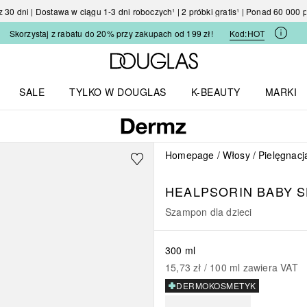
30 dni | Dostawa w ciągu 1-3 dni roboczych¹ | 2 próbki gratis¹ | Ponad 60 000
Skorzystaj z rabatu do 20% przy zakupach od 199 zł!
Kod:
HOT
Strona główna Douglas
SALE
TYLKO W DOUGLAS
K-BEAUTY
MARKI
I I TRENDY
Otwórz menu TYLKO W DOUGLAS
Otwórz menu K-BEAUTY
Otwórz 
Homepage
Włosy
Pielęgnacj
HEALPSORIN BABY 
Szampon dla dzieci
300 ml
15,73 zł
 / 
100
ml
zawiera VAT
DERMOKOSMETYK