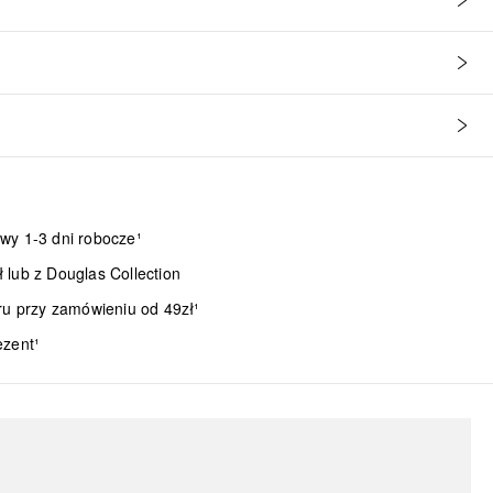
wy 1-3 dni robocze¹
lub z Douglas Collection
ru przy zamówieniu od 49zł¹
ezent¹