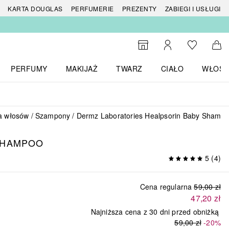
 produktów
KARTA DOUGLAS
PERFUMERIE
PREZENTY
ZABIEGI I USŁUGI
Do listy ży
Do wyszukiwarki
Moje konto
Do 
PERFUMY
MAKIJAŻ
TWARZ
CIAŁO
WŁOSY
menu MARKI
Otwórz menu Perfumy
Otwórz menu Makijaż
Otwórz menu Twarz
Otwórz menu Ciało
Otwórz
a włosów
Szampony
Dermz Laboratories Healpsorin Baby Shamp
SHAMPOO
5
(
4
)
Cena regularna
59,00 zł
47,20 zł
Najniższa cena z 30 dni przed obniżką
59,00 zł
-20%