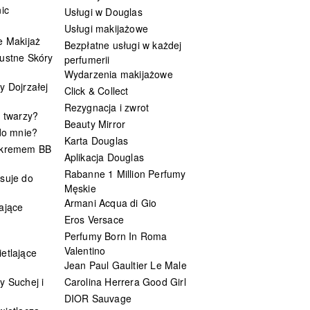
ic
Usługi w Douglas
Usługi makijażowe
e Makijaż
Bezpłatne usługi w każdej
ustne Skóry
perfumerii
Wydarzenia makijażowe
y Dojrzałej
Click & Collect
Rezygnacja i zwrot
t twarzy?
Beauty Mirror
 do mnie?
Karta Douglas
 kremem BB
Aplikacja Douglas
Rabanne 1 Million Perfumy
suje do
Męskie
Armani Acqua di Gio
ające
Eros Versace
Perfumy Born In Roma
Valentino
etlające
Jean Paul Gaultier Le Male
y Suchej i
Carolina Herrera Good Girl
DIOR Sauvage