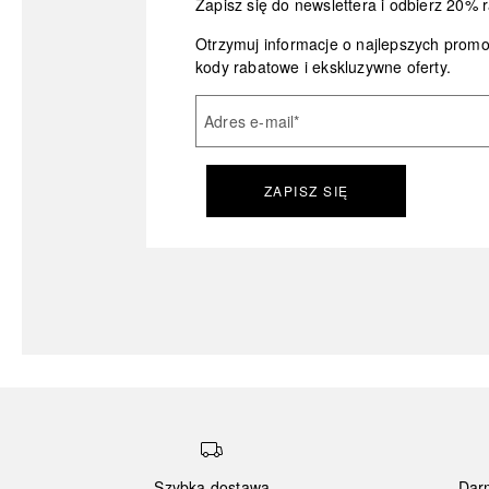
Zapisz się do newslettera i odbierz 20% r
Otrzymuj informacje o najlepszych prom
kody rabatowe i ekskluzywne oferty.
Adres e-mail
*
ZAPISZ SIĘ
Szybka dostawa
Dar