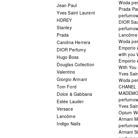
Woda pe
Jean Paul
Prada Pa
Yves Saint Laurent
perfumo
HDREY
DIOR Sa
Stanley
perfumo
Prada
Lancôme L
Woda pe
Carolina Herrera
Emporio 
DIOR Perfumy
with you
Hugo Boss
Emporio 
Douglas Collection
With You 
Valentino
Yves Sai
Giorgio Armani
Woda pe
Tom Ford
CHANEL
MADEMO
Dolce & Gabbana
perfumo
Estée Lauder
Yves Sain
Versace
Opium W
Lancôme
Armani 
Indigo Nails
perfumo
Armani S