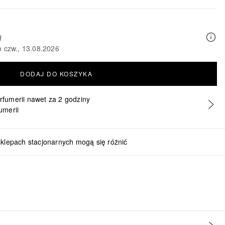
ł
o czw., 13.08.2026
DODAJ DO KOSZYKA
erfumerii nawet za 2 godziny
umerii
sklepach stacjonarnych mogą się różnić