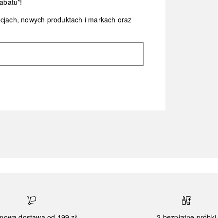
abatu*!
ocjach, nowych produktach i markach oraz
mowa dostawa od 199 zł
2 bezpłatne próbki