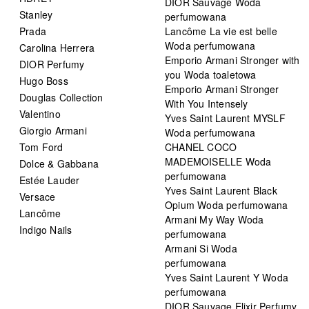
DIOR Sauvage Woda
Stanley
perfumowana
Prada
Lancôme La vie est belle
Woda perfumowana
Carolina Herrera
Emporio Armani Stronger with
DIOR Perfumy
you Woda toaletowa
Hugo Boss
Emporio Armani Stronger
Douglas Collection
With You Intensely
Valentino
Yves Saint Laurent MYSLF
Giorgio Armani
Woda perfumowana
Tom Ford
CHANEL COCO
MADEMOISELLE Woda
Dolce & Gabbana
perfumowana
Estée Lauder
Yves Saint Laurent Black
Versace
Opium Woda perfumowana
Lancôme
Armani My Way Woda
Indigo Nails
perfumowana
Armani Si Woda
perfumowana
Yves Saint Laurent Y Woda
perfumowana
DIOR Sauvage Elixir Perfumy