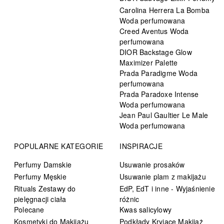
Carolina Herrera La Bomba
Woda perfumowana
Creed Aventus Woda
perfumowana
DIOR Backstage Glow
Maximizer Palette
Prada Paradigme Woda
perfumowana
Prada Paradoxe Intense
Woda perfumowana
Jean Paul Gaultier Le Male
Woda perfumowana
POPULARNE KATEGORIE
INSPIRACJE
Perfumy Damskie
Usuwanie prosaków
Perfumy Męskie
Usuwanie plam z makijażu
Rituals Zestawy do
EdP, EdT i inne - Wyjaśnienie
pielęgnacji ciała
różnic
Polecane
Kwas salicylowy
Kosmetyki do Makijażu
Podkłady Kryjące Makijaż