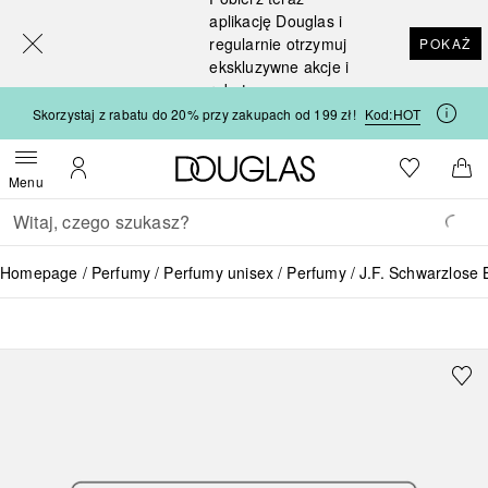
[navigation.slideout.screenreader]
aplikację Douglas i
regularnie otrzymuj
POKAŻ
ekskluzywne akcje i
rabaty
Skorzystaj z rabatu do 20% przy zakupach od 199 zł!
Kod:
HOT
Strona główna Douglas
Do listy ży
Otwórz menu
Moje konto
Do 
Menu
Wracać
Wykonaj wyszukiwanie
Homepage
Perfumy
Perfumy unisex
Perfumy
J.F. Schwarzlose 
J.F. SCHWARZLOSE BERLIN