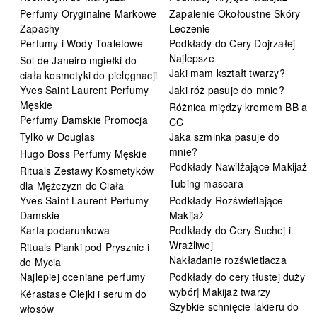
Perfumy Oryginalne Markowe
Zapalenie Okołoustne Skóry
Zapachy
Leczenie
Perfumy i Wody Toaletowe
Podkłady do Cery Dojrzałej
Najlepsze
Sol de Janeiro mgiełki do
Jaki mam kształt twarzy?
ciała kosmetyki do pielęgnacji
Yves Saint Laurent Perfumy
Jaki róż pasuje do mnie?
Męskie
Różnica między kremem BB a
Perfumy Damskie Promocja
CC
Tylko w Douglas
Jaka szminka pasuje do
mnie?
Hugo Boss Perfumy Męskie
Podkłady Nawilżające Makijaż
Rituals Zestawy Kosmetyków
Tubing mascara
dla Mężczyzn do Ciała
Yves Saint Laurent Perfumy
Podkłady Rozświetlające
Damskie
Makijaż
Karta podarunkowa
Podkłady do Cery Suchej i
Wrażliwej
Rituals Pianki pod Prysznic i
Nakładanie rozświetlacza
do Mycia
Najlepiej oceniane perfumy
Podkłady do cery tłustej duży
wybór| Makijaż twarzy
Kérastase Olejki i serum do
Szybkie schnięcie lakieru do
włosów