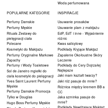
Woda perfumowana
POPULARNE KATEGORIE
INSPIRACJE
Perfumy Damskie
Usuwanie prosaków
Perfumy Męskie
Usuwanie plam z makijażu
Rituals Zestawy do
EdP, EdT i inne - Wyjaśnienie
pielęgnacji ciała
różnic
Polecane
Kwas salicylowy
Kosmetyki do Makijażu
Podkłady Kryjące Makijaż
Perfumy Oryginalne Markowe
Zapalenie Okołoustne Skóry
Zapachy
Leczenie
Perfumy i Wody Toaletowe
Podkłady do Cery Dojrzałej
Najlepsze
Sol de Janeiro mgiełki do
Jaki mam kształt twarzy?
ciała kosmetyki do pielęgnacji
Yves Saint Laurent Perfumy
Jaki róż pasuje do mnie?
Męskie
Różnica między kremem BB a
Perfumy Damskie Promocja
CC
Tylko w Douglas
Jaka szminka pasuje do
mnie?
Hugo Boss Perfumy Męskie
Podkłady Nawilżające Makijaż