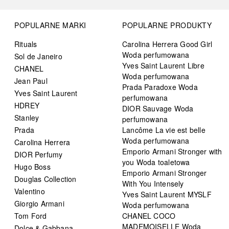
POPULARNE MARKI
POPULARNE PRODUKTY
Rituals
Carolina Herrera Good Girl
Woda perfumowana
Sol de Janeiro
Yves Saint Laurent Libre
CHANEL
Woda perfumowana
Jean Paul
Prada Paradoxe Woda
Yves Saint Laurent
perfumowana
HDREY
DIOR Sauvage Woda
Stanley
perfumowana
Prada
Lancôme La vie est belle
Woda perfumowana
Carolina Herrera
Emporio Armani Stronger with
DIOR Perfumy
you Woda toaletowa
Hugo Boss
Emporio Armani Stronger
Douglas Collection
With You Intensely
Valentino
Yves Saint Laurent MYSLF
Giorgio Armani
Woda perfumowana
Tom Ford
CHANEL COCO
MADEMOISELLE Woda
Dolce & Gabbana