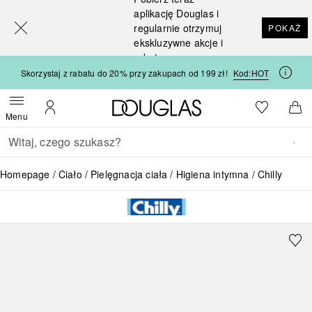
[navigation.slideout.screenreader]
aplikację Douglas i
regularnie otrzymuj
POKAŻ
ekskluzywne akcje i
rabaty
Skorzystaj z rabatu do 20% przy zakupach od 199 zł!
Kod:
HOT
Strona główna Douglas
Do listy ży
Otwórz menu
Moje konto
Do 
Menu
Wracać
Wykonaj wyszukiwanie
Homepage
Ciało
Pielęgnacja ciała
Higiena intymna
Chilly