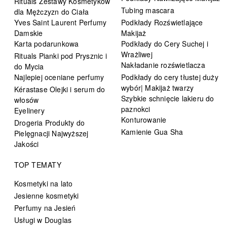
Rituals Zestawy Kosmetyków
Tubing mascara
dla Mężczyzn do Ciała
Yves Saint Laurent Perfumy
Podkłady Rozświetlające
Damskie
Makijaż
Karta podarunkowa
Podkłady do Cery Suchej i
Wrażliwej
Rituals Pianki pod Prysznic i
Nakładanie rozświetlacza
do Mycia
Najlepiej oceniane perfumy
Podkłady do cery tłustej duży
wybór| Makijaż twarzy
Kérastase Olejki i serum do
Szybkie schnięcie lakieru do
włosów
paznokci
Eyelinery
Konturowanie
Drogeria Produkty do
Kamienie Gua Sha
Pielęgnacji Najwyższej
Jakości
TOP TEMATY
Kosmetyki na lato
Jesienne kosmetyki
Perfumy na Jesień
Usługi w Douglas