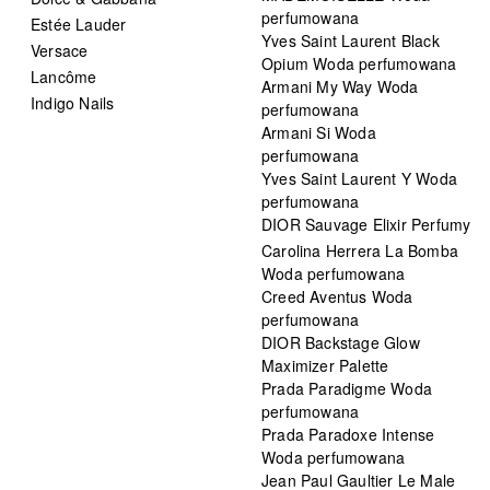
perfumowana
Estée Lauder
Yves Saint Laurent Black
Versace
Opium Woda perfumowana
Lancôme
Armani My Way Woda
Indigo Nails
perfumowana
Armani Si Woda
perfumowana
Yves Saint Laurent Y Woda
perfumowana
DIOR Sauvage Elixir Perfumy
Carolina Herrera La Bomba
Woda perfumowana
Creed Aventus Woda
perfumowana
DIOR Backstage Glow
Maximizer Palette
Prada Paradigme Woda
perfumowana
Prada Paradoxe Intense
Woda perfumowana
Jean Paul Gaultier Le Male