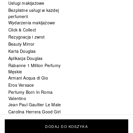
Usługi makijażowe
Bezpłatne usługi w każdej
perfumerii
Wydarzenia makijażowe
Click & Collect
Rezygnacja i zwrot
Beauty Mirror
Karta Douglas
Aplikacja Douglas
Rabanne 1 Million Perfumy
Męskie
Armani Acqua di Gio
Eros Versace
Perfumy Born In Roma
Valentino
Jean Paul Gaultier Le Male
Carolina Herrera Good Girl
DIOR Sauvage
Chanel Bleu de Chanel
DODAJ DO KOSZYKA
perfumy