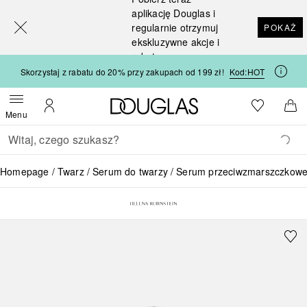
[navigation.slideout.screenreader]
aplikację Douglas i
regularnie otrzymuj
POKAŻ
ekskluzywne akcje i
rabaty
Skorzystaj z rabatu do 20% przy zakupach od 199 zł!
Kod:
HOT
Strona główna Douglas
Do listy ży
Otwórz menu
Moje konto
Do 
Menu
Wracać
Wykonaj wyszukiwanie
Homepage
Twarz
Serum do twarzy
Serum przeciwzmarszczkow