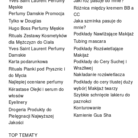
Yves Saint Laurent Perfumy
Jaki róż pasuje do mnie?
Męskie
Różnica między kremem BB a
Perfumy Damskie Promocja
CC
Tylko w Douglas
Jaka szminka pasuje do
mnie?
Hugo Boss Perfumy Męskie
Podkłady Nawilżające Makijaż
Rituals Zestawy Kosmetyków
Tubing mascara
dla Mężczyzn do Ciała
Yves Saint Laurent Perfumy
Podkłady Rozświetlające
Damskie
Makijaż
Karta podarunkowa
Podkłady do Cery Suchej i
Wrażliwej
Rituals Pianki pod Prysznic i
Nakładanie rozświetlacza
do Mycia
Najlepiej oceniane perfumy
Podkłady do cery tłustej duży
wybór| Makijaż twarzy
Kérastase Olejki i serum do
Szybkie schnięcie lakieru do
włosów
paznokci
Eyelinery
Konturowanie
Drogeria Produkty do
Kamienie Gua Sha
Pielęgnacji Najwyższej
Jakości
TOP TEMATY