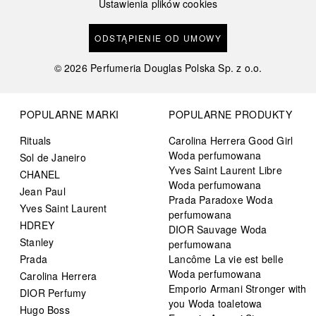
Ustawienia plików cookies
ODSTĄPIENIE OD UMOWY
©
2026
Perfumeria Douglas Polska Sp. z o.o.
POPULARNE MARKI
POPULARNE PRODUKTY
Rituals
Carolina Herrera Good Girl
Woda perfumowana
Sol de Janeiro
Yves Saint Laurent Libre
CHANEL
Woda perfumowana
Jean Paul
Prada Paradoxe Woda
Yves Saint Laurent
perfumowana
HDREY
DIOR Sauvage Woda
Stanley
perfumowana
Prada
Lancôme La vie est belle
Woda perfumowana
Carolina Herrera
Emporio Armani Stronger with
DIOR Perfumy
you Woda toaletowa
Hugo Boss