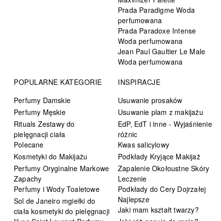
Prada Paradigme Woda
perfumowana
Prada Paradoxe Intense
Woda perfumowana
Jean Paul Gaultier Le Male
Woda perfumowana
POPULARNE KATEGORIE
INSPIRACJE
Perfumy Damskie
Usuwanie prosaków
Perfumy Męskie
Usuwanie plam z makijażu
Rituals Zestawy do
EdP, EdT i inne - Wyjaśnienie
pielęgnacji ciała
różnic
Polecane
Kwas salicylowy
Kosmetyki do Makijażu
Podkłady Kryjące Makijaż
Perfumy Oryginalne Markowe
Zapalenie Okołoustne Skóry
Zapachy
Leczenie
Perfumy i Wody Toaletowe
Podkłady do Cery Dojrzałej
Najlepsze
Sol de Janeiro mgiełki do
Jaki mam kształt twarzy?
ciała kosmetyki do pielęgnacji