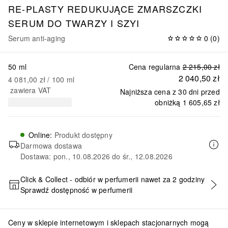
RE-PLASTY
REDUKUJĄCE ZMARSZCZKI
SERUM DO TWARZY I SZYI
Serum anti-aging
0
(
0
)
50 ml
Cena regularna
2 215,00 zł
2 040,50 zł
4 081,00 zł
 / 
100
ml
zawiera VAT
Najniższa cena z 30 dni przed
obniżką
1 605,65 zł
Online
:
Produkt dostępny
Darmowa dostawa
Dostawa: pon., 10.08.2026 do śr., 12.08.2026
Click & Collect - odbiór w perfumerii nawet za 2 godziny
Sprawdź dostępność w perfumerii
DODAJ DO KOSZYKA
Ceny w sklepie internetowym i sklepach stacjonarnych mogą