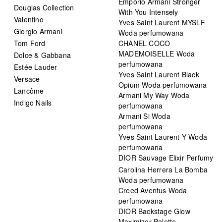
Emporio Armani Stronger
Douglas Collection
With You Intensely
Valentino
Yves Saint Laurent MYSLF
Giorgio Armani
Woda perfumowana
Tom Ford
CHANEL COCO
MADEMOISELLE Woda
Dolce & Gabbana
perfumowana
Estée Lauder
Yves Saint Laurent Black
Versace
Opium Woda perfumowana
Lancôme
Armani My Way Woda
Indigo Nails
perfumowana
Armani Si Woda
perfumowana
Yves Saint Laurent Y Woda
perfumowana
DIOR Sauvage Elixir Perfumy
Carolina Herrera La Bomba
Woda perfumowana
Creed Aventus Woda
perfumowana
DIOR Backstage Glow
Maximizer Palette