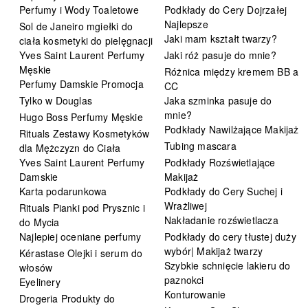
Perfumy i Wody Toaletowe
Podkłady do Cery Dojrzałej
Najlepsze
Sol de Janeiro mgiełki do
Jaki mam kształt twarzy?
ciała kosmetyki do pielęgnacji
Yves Saint Laurent Perfumy
Jaki róż pasuje do mnie?
Męskie
Różnica między kremem BB a
Perfumy Damskie Promocja
CC
Tylko w Douglas
Jaka szminka pasuje do
mnie?
Hugo Boss Perfumy Męskie
Podkłady Nawilżające Makijaż
Rituals Zestawy Kosmetyków
Tubing mascara
dla Mężczyzn do Ciała
Yves Saint Laurent Perfumy
Podkłady Rozświetlające
Damskie
Makijaż
Karta podarunkowa
Podkłady do Cery Suchej i
Wrażliwej
Rituals Pianki pod Prysznic i
Nakładanie rozświetlacza
do Mycia
Najlepiej oceniane perfumy
Podkłady do cery tłustej duży
wybór| Makijaż twarzy
Kérastase Olejki i serum do
Szybkie schnięcie lakieru do
włosów
paznokci
Eyelinery
Konturowanie
Drogeria Produkty do