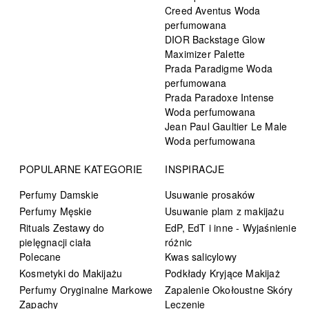
Creed Aventus Woda
perfumowana
DIOR Backstage Glow
Maximizer Palette
Prada Paradigme Woda
perfumowana
Prada Paradoxe Intense
Woda perfumowana
Jean Paul Gaultier Le Male
Woda perfumowana
POPULARNE KATEGORIE
INSPIRACJE
Perfumy Damskie
Usuwanie prosaków
Perfumy Męskie
Usuwanie plam z makijażu
Rituals Zestawy do
EdP, EdT i inne - Wyjaśnienie
pielęgnacji ciała
różnic
Polecane
Kwas salicylowy
Kosmetyki do Makijażu
Podkłady Kryjące Makijaż
Perfumy Oryginalne Markowe
Zapalenie Okołoustne Skóry
Zapachy
Leczenie