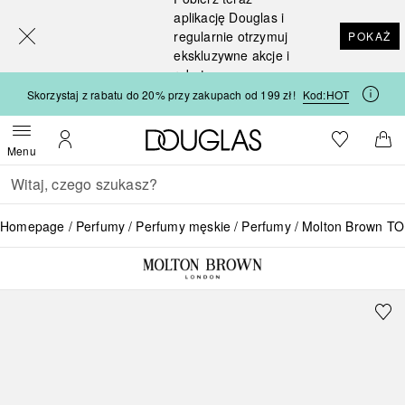
[navigation.slideout.screenreader]
aplikację Douglas i
regularnie otrzymuj
POKAŻ
ekskluzywne akcje i
rabaty
Skorzystaj z rabatu do 20% przy zakupach od 199 zł!
Kod:
HOT
Strona główna Douglas
Do listy ży
Otwórz menu
Moje konto
Do 
Menu
Wracać
Wykonaj wyszukiwanie
Homepage
Perfumy
Perfumy męskie
Perfumy
Molton Brown 