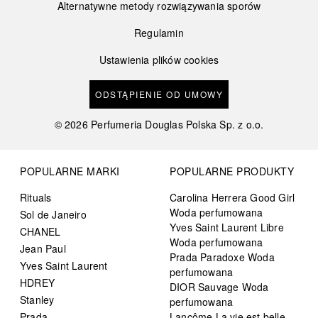
Alternatywne metody rozwiązywania sporów
Regulamin
Ustawienia plików cookies
ODSTĄPIENIE OD UMOWY
©
2026
Perfumeria Douglas Polska Sp. z o.o.
POPULARNE MARKI
POPULARNE PRODUKTY
Rituals
Carolina Herrera Good Girl
Woda perfumowana
Sol de Janeiro
Yves Saint Laurent Libre
CHANEL
Woda perfumowana
Jean Paul
Prada Paradoxe Woda
Yves Saint Laurent
perfumowana
HDREY
DIOR Sauvage Woda
Stanley
perfumowana
Prada
Lancôme La vie est belle