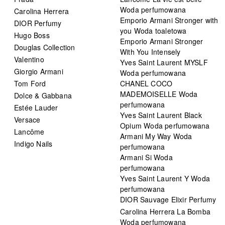
Woda perfumowana
Carolina Herrera
Emporio Armani Stronger with
DIOR Perfumy
you Woda toaletowa
Hugo Boss
Emporio Armani Stronger
Douglas Collection
With You Intensely
Valentino
Yves Saint Laurent MYSLF
Giorgio Armani
Woda perfumowana
Tom Ford
CHANEL COCO
MADEMOISELLE Woda
Dolce & Gabbana
perfumowana
Estée Lauder
Yves Saint Laurent Black
Versace
Opium Woda perfumowana
Lancôme
Armani My Way Woda
Indigo Nails
perfumowana
Armani Si Woda
perfumowana
Yves Saint Laurent Y Woda
perfumowana
DIOR Sauvage Elixir Perfumy
Carolina Herrera La Bomba
Woda perfumowana