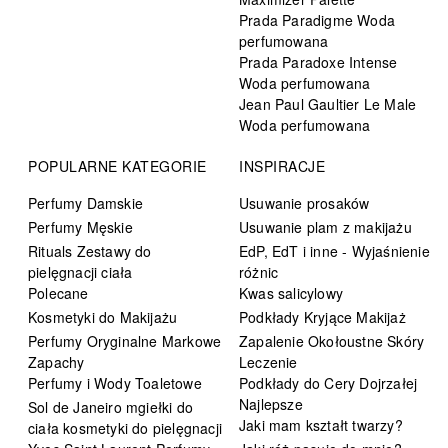
Prada Paradigme Woda
perfumowana
Prada Paradoxe Intense
Woda perfumowana
Jean Paul Gaultier Le Male
Woda perfumowana
POPULARNE KATEGORIE
INSPIRACJE
Perfumy Damskie
Usuwanie prosaków
Perfumy Męskie
Usuwanie plam z makijażu
Rituals Zestawy do
EdP, EdT i inne - Wyjaśnienie
pielęgnacji ciała
różnic
Polecane
Kwas salicylowy
Kosmetyki do Makijażu
Podkłady Kryjące Makijaż
Perfumy Oryginalne Markowe
Zapalenie Okołoustne Skóry
Zapachy
Leczenie
Perfumy i Wody Toaletowe
Podkłady do Cery Dojrzałej
Najlepsze
Sol de Janeiro mgiełki do
Jaki mam kształt twarzy?
ciała kosmetyki do pielęgnacji