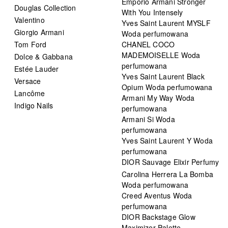
Emporio Armani Stronger
Douglas Collection
With You Intensely
Valentino
Yves Saint Laurent MYSLF
Giorgio Armani
Woda perfumowana
Tom Ford
CHANEL COCO
MADEMOISELLE Woda
Dolce & Gabbana
perfumowana
Estée Lauder
Yves Saint Laurent Black
Versace
Opium Woda perfumowana
Lancôme
Armani My Way Woda
Indigo Nails
perfumowana
Armani Si Woda
perfumowana
Yves Saint Laurent Y Woda
perfumowana
DIOR Sauvage Elixir Perfumy
Carolina Herrera La Bomba
Woda perfumowana
Creed Aventus Woda
perfumowana
DIOR Backstage Glow
Maximizer Palette