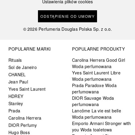
Ustawienia plików cookies
ODSTĄPIENIE OD UMOWY
©
2026
Perfumeria Douglas Polska Sp. z o.o.
POPULARNE MARKI
POPULARNE PRODUKTY
Rituals
Carolina Herrera Good Girl
Woda perfumowana
Sol de Janeiro
Yves Saint Laurent Libre
CHANEL
Woda perfumowana
Jean Paul
Prada Paradoxe Woda
Yves Saint Laurent
perfumowana
HDREY
DIOR Sauvage Woda
Stanley
perfumowana
Prada
Lancôme La vie est belle
Woda perfumowana
Carolina Herrera
Emporio Armani Stronger with
DIOR Perfumy
you Woda toaletowa
Hugo Boss