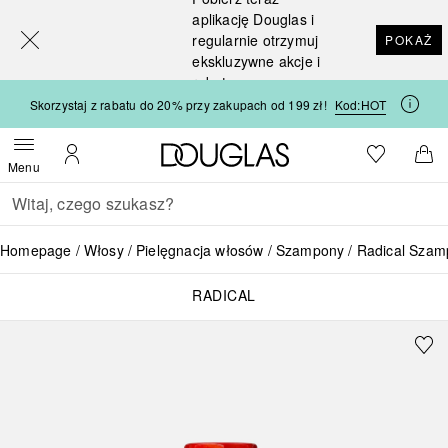
[navigation.slideout.screenreader]
aplikację Douglas i
regularnie otrzymuj
POKAŻ
ekskluzywne akcje i
rabaty
Skorzystaj z rabatu do 20% przy zakupach od 199 zł!
Kod:
HOT
Strona główna Douglas
Do listy ży
Otwórz menu
Moje konto
Do 
Menu
Wracać
Wykonaj wyszukiwanie
Homepage
Włosy
Pielęgnacja włosów
Szampony
Radical Szamp
RADICAL