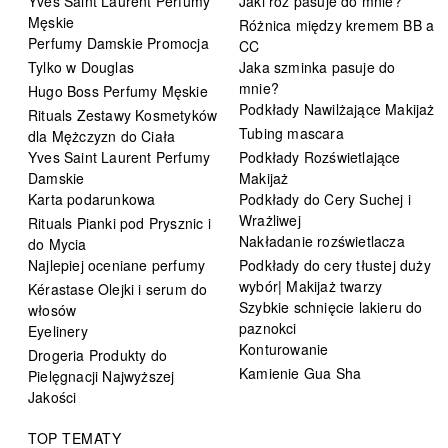
Yves Saint Laurent Perfumy
Jaki róż pasuje do mnie?
Męskie
Różnica między kremem BB a
Perfumy Damskie Promocja
CC
Tylko w Douglas
Jaka szminka pasuje do
mnie?
Hugo Boss Perfumy Męskie
Podkłady Nawilżające Makijaż
Rituals Zestawy Kosmetyków
Tubing mascara
dla Mężczyzn do Ciała
Yves Saint Laurent Perfumy
Podkłady Rozświetlające
Damskie
Makijaż
Karta podarunkowa
Podkłady do Cery Suchej i
Wrażliwej
Rituals Pianki pod Prysznic i
Nakładanie rozświetlacza
do Mycia
Najlepiej oceniane perfumy
Podkłady do cery tłustej duży
wybór| Makijaż twarzy
Kérastase Olejki i serum do
Szybkie schnięcie lakieru do
włosów
paznokci
Eyelinery
Konturowanie
Drogeria Produkty do
Kamienie Gua Sha
Pielęgnacji Najwyższej
Jakości
TOP TEMATY