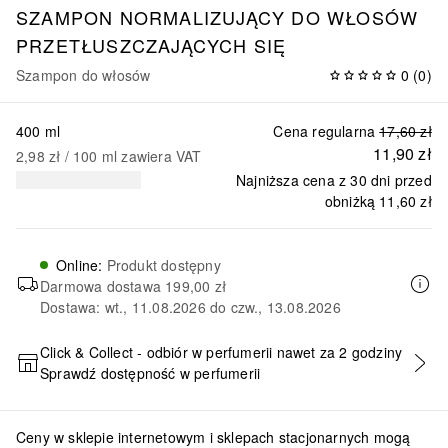
SZAMPON NORMALIZUJĄCY DO WŁOSÓW
PRZETŁUSZCZAJĄCYCH SIĘ
Szampon do włosów
0
(
0
)
400 ml
Cena regularna
17,60 zł
11,90 zł
2,98 zł
 / 
100
ml
zawiera VAT
Najniższa cena z 30 dni przed
obniżką
11,60 zł
Online
:
Produkt dostępny
Darmowa dostawa
199,00 zł
Dostawa: wt., 11.08.2026 do czw., 13.08.2026
Click & Collect - odbiór w perfumerii nawet za 2 godziny
Sprawdź dostępność w perfumerii
DODAJ DO KOSZYKA
Ceny w sklepie internetowym i sklepach stacjonarnych mogą