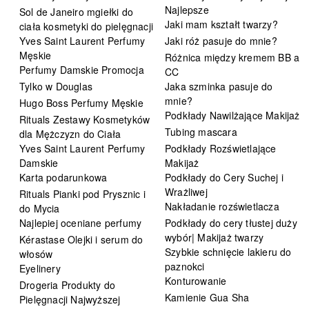
Najlepsze
Sol de Janeiro mgiełki do
Jaki mam kształt twarzy?
ciała kosmetyki do pielęgnacji
Yves Saint Laurent Perfumy
Jaki róż pasuje do mnie?
Męskie
Różnica między kremem BB a
Perfumy Damskie Promocja
CC
Tylko w Douglas
Jaka szminka pasuje do
mnie?
Hugo Boss Perfumy Męskie
Podkłady Nawilżające Makijaż
Rituals Zestawy Kosmetyków
Tubing mascara
dla Mężczyzn do Ciała
Yves Saint Laurent Perfumy
Podkłady Rozświetlające
Damskie
Makijaż
Karta podarunkowa
Podkłady do Cery Suchej i
Wrażliwej
Rituals Pianki pod Prysznic i
Nakładanie rozświetlacza
do Mycia
Najlepiej oceniane perfumy
Podkłady do cery tłustej duży
wybór| Makijaż twarzy
Kérastase Olejki i serum do
Szybkie schnięcie lakieru do
włosów
paznokci
Eyelinery
Konturowanie
Drogeria Produkty do
Kamienie Gua Sha
Pielęgnacji Najwyższej