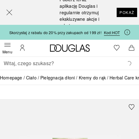
[navigation.slideout.screenreader]
aplikację Douglas i
regularnie otrzymuj
POKAŻ
ekskluzywne akcje i
rabaty
Skorzystaj z rabatu do 20% przy zakupach od 199 zł!
Kod:
HOT
Strona główna Douglas
Do listy ży
Otwórz menu
Moje konto
Do 
Menu
Wracać
Wykonaj wyszukiwanie
Homepage
Ciało
Pielęgnacja dłoni
Kremy do rąk
Herbal Care k
HERBAL CARE