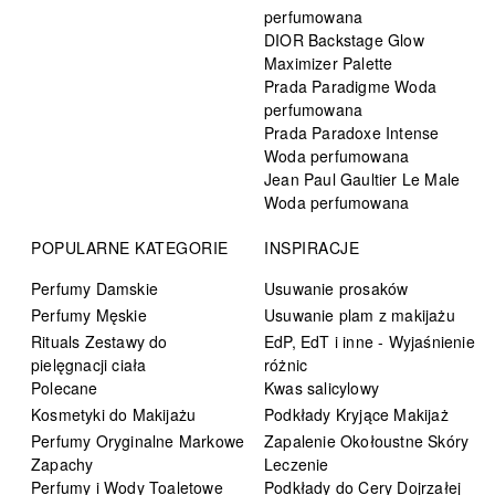
perfumowana
DIOR Backstage Glow
Maximizer Palette
Prada Paradigme Woda
perfumowana
Prada Paradoxe Intense
Woda perfumowana
Jean Paul Gaultier Le Male
Woda perfumowana
POPULARNE KATEGORIE
INSPIRACJE
Perfumy Damskie
Usuwanie prosaków
Perfumy Męskie
Usuwanie plam z makijażu
Rituals Zestawy do
EdP, EdT i inne - Wyjaśnienie
pielęgnacji ciała
różnic
Polecane
Kwas salicylowy
Kosmetyki do Makijażu
Podkłady Kryjące Makijaż
Perfumy Oryginalne Markowe
Zapalenie Okołoustne Skóry
Zapachy
Leczenie
Perfumy i Wody Toaletowe
Podkłady do Cery Dojrzałej