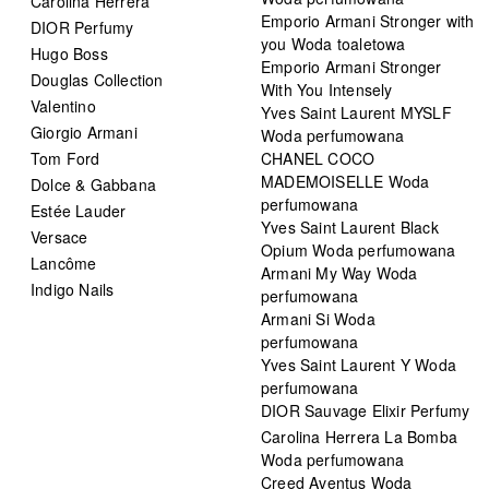
Carolina Herrera
Emporio Armani Stronger with
DIOR Perfumy
you Woda toaletowa
Hugo Boss
Emporio Armani Stronger
Douglas Collection
With You Intensely
Valentino
Yves Saint Laurent MYSLF
Giorgio Armani
Woda perfumowana
Tom Ford
CHANEL COCO
MADEMOISELLE Woda
Dolce & Gabbana
perfumowana
Estée Lauder
Yves Saint Laurent Black
Versace
Opium Woda perfumowana
Lancôme
Armani My Way Woda
Indigo Nails
perfumowana
Armani Si Woda
perfumowana
Yves Saint Laurent Y Woda
perfumowana
DIOR Sauvage Elixir Perfumy
Carolina Herrera La Bomba
Woda perfumowana
Creed Aventus Woda