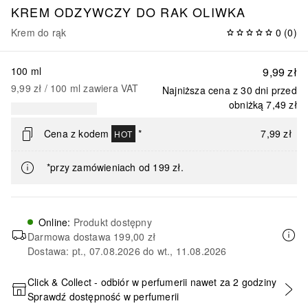
KREM ODZYWCZY DO RAK OLIWKA
Krem do rąk
0
(
0
)
100 ml
9,99 zł
9,99 zł
 / 
100
ml
zawiera VAT
Najniższa cena z 30 dni przed
obniżką
7,49 zł
Cena z kodem
*
7,99 zł
HOT
*przy zamówieniach od 199 zł.
Online
:
Produkt dostępny
Darmowa dostawa
199,00 zł
Dostawa: pt., 07.08.2026 do wt., 11.08.2026
Click & Collect - odbiór w perfumerii nawet za 2 godziny
Sprawdź dostępność w perfumerii
DODAJ DO KOSZYKA