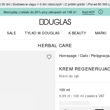
30 dni | Dostawa w ciągu 1-3 dni roboczych¹ | 2 próbki gratis¹ | Ponad 60 000
Skorzystaj z rabatu do 20% przy zakupach od 199 zł!
Kod:
HOT
Strona główna Douglas
SALE
TYLKO W DOUGLAS
K-BEAUTY
MARKI
I I TRENDY
Otwórz menu TYLKO W DOUGLAS
Otwórz menu K-BEAUTY
Otwórz 
HERBAL CARE
Homepage
Ciało
Pielęgnacja
KREM REGENERUJACY
Krem do rąk
100 ml
9,99 zł
 / 
100
ml
zawiera VAT