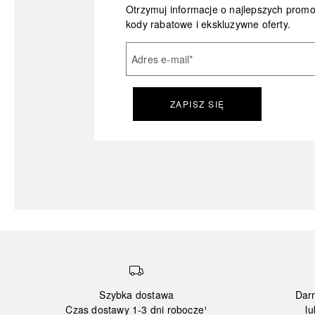
Otrzymuj informacje o najlepszych prom
kody rabatowe i ekskluzywne oferty.
Adres e-mail
*
ZAPISZ SIĘ
Szybka dostawa
Dar
Czas dostawy 1-3 dni robocze¹
lu