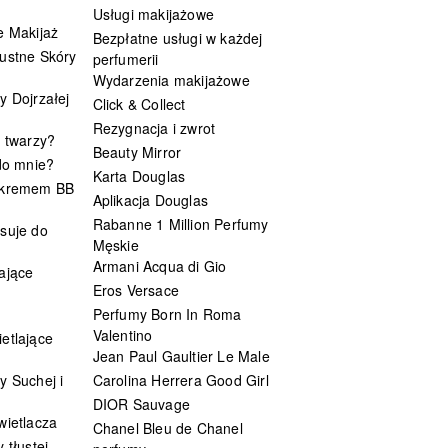
Usługi makijażowe
e Makijaż
Bezpłatne usługi w każdej
ustne Skóry
perfumerii
Wydarzenia makijażowe
y Dojrzałej
Click & Collect
Rezygnacja i zwrot
t twarzy?
Beauty Mirror
 do mnie?
Karta Douglas
 kremem BB
Aplikacja Douglas
Rabanne 1 Million Perfumy
suje do
Męskie
Armani Acqua di Gio
ające
Eros Versace
Perfumy Born In Roma
Valentino
etlające
Jean Paul Gaultier Le Male
y Suchej i
Carolina Herrera Good Girl
DIOR Sauvage
wietlacza
Chanel Bleu de Chanel
 tłustej