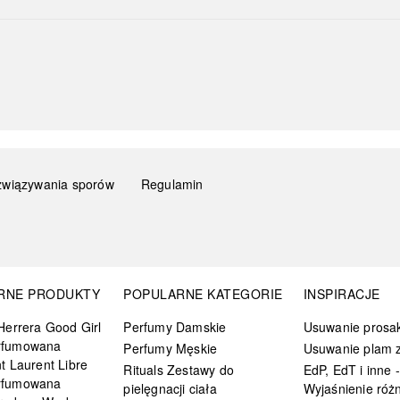
związywania sporów
Regulamin
RNE PRODUKTY
POPULARNE KATEGORIE
INSPIRACJE
Herrera Good Girl
Perfumy Damskie
Usuwanie prosa
rfumowana
Perfumy Męskie
Usuwanie plam z
t Laurent Libre
Rituals Zestawy do
EdP, EdT i inne -
rfumowana
pielęgnacji ciała
Wyjaśnienie różn