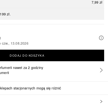
7,99 zł
199 zł.
ł
o czw., 13.08.2026
DODAJ DO KOSZYKA
erfumerii nawet za 2 godziny
umerii
sklepach stacjonarnych mogą się różnić