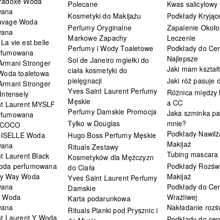
radoxe Woda
Polecane
Kwas salicylowy
wana
Kosmetyki do Makijażu
Podkłady Kryjąc
uvage Woda
Perfumy Oryginalne
Zapalenie Około
wana
Markowe Zapachy
Leczenie
a vie est belle
Perfumy i Wody Toaletowe
Podkłady do Cer
rfumowana
Najlepsze
Sol de Janeiro mgiełki do
Armani Stronger
Jaki mam kształ
ciała kosmetyki do
 Woda toaletowa
pielęgnacji
Jaki róż pasuje
Armani Stronger
Yves Saint Laurent Perfumy
Różnica między
Intensely
Męskie
a CC
nt Laurent MYSLF
Perfumy Damskie Promocja
Jaka szminka pa
rfumowana
Tylko w Douglas
mnie?
 COCO
Podkłady Nawilż
ISELLE Woda
Hugo Boss Perfumy Męskie
Makijaż
wana
Rituals Zestawy
Tubing mascara
t Laurent Black
Kosmetyków dla Mężczyzn
oda perfumowana
Podkłady Rozświ
do Ciała
My Way Woda
Makijaż
Yves Saint Laurent Perfumy
wana
Podkłady do Cer
Damskie
i Woda
Wrażliwej
Karta podarunkowa
wana
Nakładanie rozś
Rituals Pianki pod Prysznic i
nt Laurent Y Woda
Podkłady do cery