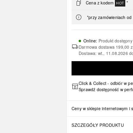
Cena z kodem
*
HOT
*przy zamówieniach od 
Online
:
Produkt dostępny
Darmowa dostawa
199,00 z
Dostawa: wt., 11.08.2026 d
Click & Collect - odbiór w p
Sprawdź dostępność w perf
Ceny w sklepie internetowym i 
SZCZEGÓŁY PRODUKTU