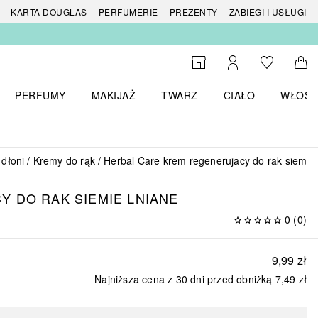
 produktów
KARTA DOUGLAS
PERFUMERIE
PREZENTY
ZABIEGI I USŁUGI
Do listy ży
Do wyszukiwarki
Moje konto
Do 
PERFUMY
MAKIJAŻ
TWARZ
CIAŁO
WŁOSY
menu MARKI
Otwórz menu Perfumy
Otwórz menu Makijaż
Otwórz menu Twarz
Otwórz menu Ciało
Otwórz
 dłoni
Kremy do rąk
Herbal Care krem regenerujacy do rak siemie 
 DO RAK SIEMIE LNIANE
0
(
0
)
9,99 zł
Najniższa cena z 30 dni przed obniżką
7,49 zł