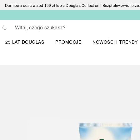
Darmowa dostawa od 199 zł lub z Douglas Collection | Bezpłatny zwrot przez 
Wracać
Wykonaj wyszukiwanie
25 LAT DOUGLAS
PROMOCJE
NOWOŚCI I TRENDY
Otwórz menu NOWOŚC