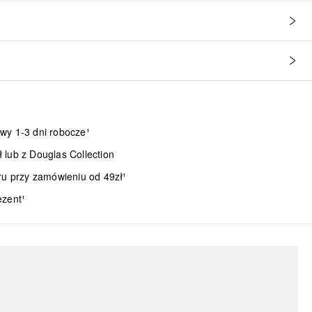
wy 1-3 dni robocze¹
lub z Douglas Collection
ru przy zamówieniu od 49zł¹
ezent¹