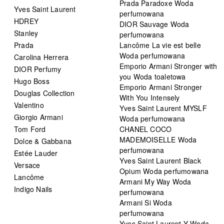
Prada Paradoxe Woda
Yves Saint Laurent
perfumowana
HDREY
DIOR Sauvage Woda
Stanley
perfumowana
Prada
Lancôme La vie est belle
Woda perfumowana
Carolina Herrera
Emporio Armani Stronger with
DIOR Perfumy
you Woda toaletowa
Hugo Boss
Emporio Armani Stronger
Douglas Collection
With You Intensely
Valentino
Yves Saint Laurent MYSLF
Giorgio Armani
Woda perfumowana
Tom Ford
CHANEL COCO
MADEMOISELLE Woda
Dolce & Gabbana
perfumowana
Estée Lauder
Yves Saint Laurent Black
Versace
Opium Woda perfumowana
Lancôme
Armani My Way Woda
Indigo Nails
perfumowana
Armani Si Woda
perfumowana
Yves Saint Laurent Y Woda