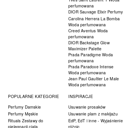
perfumowana
DIOR Sauvage Elixir Perfumy
Carolina Herrera La Bomba
Woda perfumowana
Creed Aventus Woda
perfumowana
DIOR Backstage Glow
Maximizer Palette
Prada Paradigme Woda
perfumowana
Prada Paradoxe Intense
Woda perfumowana
Jean Paul Gaultier Le Male
Woda perfumowana
POPULARNE KATEGORIE
INSPIRACJE
Perfumy Damskie
Usuwanie prosaków
Perfumy Męskie
Usuwanie plam z makijażu
Rituals Zestawy do
EdP, EdT i inne - Wyjaśnienie
pielęgnacji ciała
różnic