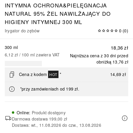
INTYMNA OCHRONA&PIELĘGNACJA
NATURAL 95% ŻEL NAWILŻAJĄCY DO
HIGIENY INTYMNEJ 300 ML
Irygator do zębów
0
(
0
)
300 ml
18,36 zł
6,12 zł
 / 
100
ml
zawiera VAT
Najniższa cena z 30 dni przed
obniżką
13,76 zł
Cena z kodem
*
14,69 zł
HOT
*przy zamówieniach od 199 zł.
Online
:
Produkt dostępny
Darmowa dostawa
199,00 zł
Dostawa: wt., 11.08.2026 do czw., 13.08.2026