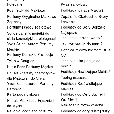
Polecane
Kwas salicylowy
Kosmetyki do Makijażu
Podkłady Kryjące Makijaż
Perfumy Oryginalne Markowe
Zapalenie Okołoustne Skóry
Zapachy
Leczenie
Perfumy i Wody Toaletowe
Podkłady do Cery Dojrzałej
Najlepsze
Sol de Janeiro mgiełki do
Jaki mam kształt twarzy?
ciała kosmetyki do pielęgnacji
Yves Saint Laurent Perfumy
Jaki róż pasuje do mnie?
Męskie
Różnica między kremem BB a
Perfumy Damskie Promocja
CC
Tylko w Douglas
Jaka szminka pasuje do
mnie?
Hugo Boss Perfumy Męskie
Podkłady Nawilżające Makijaż
Rituals Zestawy Kosmetyków
Tubing mascara
dla Mężczyzn do Ciała
Yves Saint Laurent Perfumy
Podkłady Rozświetlające
Damskie
Makijaż
Karta podarunkowa
Podkłady do Cery Suchej i
Wrażliwej
Rituals Pianki pod Prysznic i
Nakładanie rozświetlacza
do Mycia
Najlepiej oceniane perfumy
Podkłady do cery tłustej duży