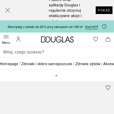
[navigation.slideout.screenreader]
aplikację Douglas i
regularnie otrzymuj
POKAŻ
ekskluzywne akcje i
rabaty
Skorzystaj z rabatu do 20% przy zakupach od 199 zł!
Kod:
HOT
Strona główna Douglas
Do listy ży
Otwórz menu
Moje konto
Do 
Menu
Wracać
Wykonaj wyszukiwanie
Homepage
Zdrowie i dobre samopoczucie
Zdrowie zębów
Akceso