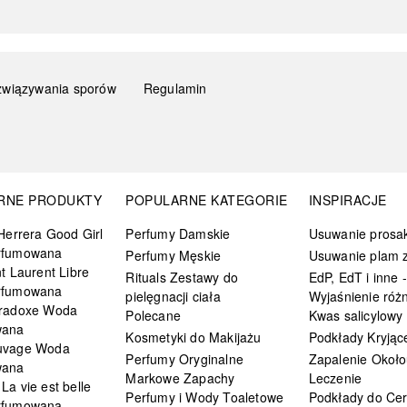
związywania sporów
Regulamin
RNE PRODUKTY
POPULARNE KATEGORIE
INSPIRACJE
Herrera Good Girl
Perfumy Damskie
Usuwanie prosa
rfumowana
Perfumy Męskie
Usuwanie plam z
t Laurent Libre
Rituals Zestawy do
EdP, EdT i inne -
rfumowana
pielęgnacji ciała
Wyjaśnienie różn
radoxe Woda
Polecane
Kwas salicylowy
wana
Kosmetyki do Makijażu
Podkłady Kryjąc
uvage Woda
Perfumy Oryginalne
Zapalenie Około
wana
Markowe Zapachy
Leczenie
a vie est belle
Perfumy i Wody Toaletowe
Podkłady do Cer
rfumowana