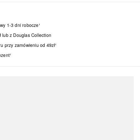
wy 1-3 dni robocze¹
lub z Douglas Collection
ru przy zamówieniu od 49zł¹
ezent¹