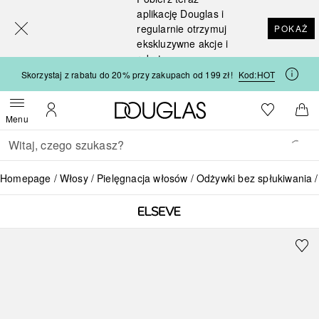
[navigation.slideout.screenreader]
aplikację Douglas i
regularnie otrzymuj
POKAŻ
ekskluzywne akcje i
rabaty
Skorzystaj z rabatu do 20% przy zakupach od 199 zł!
Kod:
HOT
Strona główna Douglas
Do listy ży
Otwórz menu
Moje konto
Do 
Menu
Wracać
Wykonaj wyszukiwanie
Homepage
Włosy
Pielęgnacja włosów
Odżywki bez spłukiwania