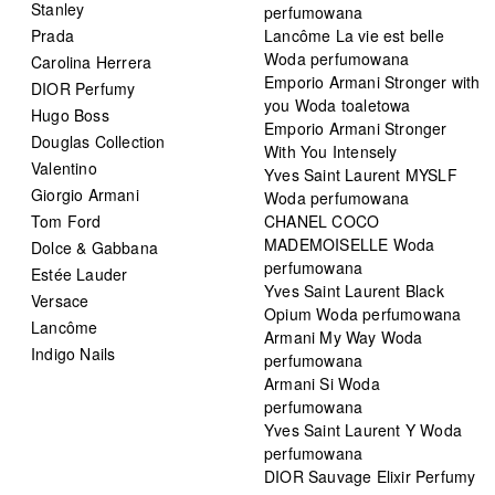
Stanley
perfumowana
Prada
Lancôme La vie est belle
Woda perfumowana
Carolina Herrera
Emporio Armani Stronger with
DIOR Perfumy
you Woda toaletowa
Hugo Boss
Emporio Armani Stronger
Douglas Collection
With You Intensely
Valentino
Yves Saint Laurent MYSLF
Giorgio Armani
Woda perfumowana
Tom Ford
CHANEL COCO
MADEMOISELLE Woda
Dolce & Gabbana
perfumowana
Estée Lauder
Yves Saint Laurent Black
Versace
Opium Woda perfumowana
Lancôme
Armani My Way Woda
Indigo Nails
perfumowana
Armani Si Woda
perfumowana
Yves Saint Laurent Y Woda
perfumowana
DIOR Sauvage Elixir Perfumy