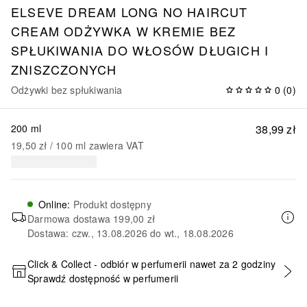
ELSEVE DREAM LONG NO HAIRCUT
CREAM ODŻYWKA W KREMIE BEZ
SPŁUKIWANIA DO WŁOSÓW DŁUGICH I
ZNISZCZONYCH
Odżywki bez spłukiwania
0
(
0
)
200 ml
38,99 zł
19,50 zł
 / 
100
ml
zawiera VAT
Online
:
Produkt dostępny
Darmowa dostawa
199,00 zł
Dostawa: czw., 13.08.2026 do wt., 18.08.2026
Click & Collect - odbiór w perfumerii nawet za 2 godziny
Sprawdź dostępność w perfumerii
DODAJ DO KOSZYKA