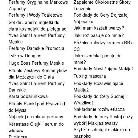
Perfumy Oryginalne Markowe
Zapalenie Okołoustne Skóry
Zapachy
Leczenie
Perfumy i Wody Toaletowe
Podkłady do Cery Dojrzałej
Najlepsze
Sol de Janeiro mgiełki do
Jaki mam kształt twarzy?
ciała kosmetyki do pielęgnacji
Yves Saint Laurent Perfumy
Jaki róż pasuje do mnie?
Męskie
Różnica między kremem BB a
Perfumy Damskie Promocja
CC
Tylko w Douglas
Jaka szminka pasuje do
mnie?
Hugo Boss Perfumy Męskie
Podkłady Nawilżające Makijaż
Rituals Zestawy Kosmetyków
Tubing mascara
dla Mężczyzn do Ciała
Yves Saint Laurent Perfumy
Podkłady Rozświetlające
Damskie
Makijaż
Karta podarunkowa
Podkłady do Cery Suchej i
Wrażliwej
Rituals Pianki pod Prysznic i
Nakładanie rozświetlacza
do Mycia
Najlepiej oceniane perfumy
Podkłady do cery tłustej duży
wybór| Makijaż twarzy
Kérastase Olejki i serum do
Szybkie schnięcie lakieru do
włosów
paznokci
Eyelinery