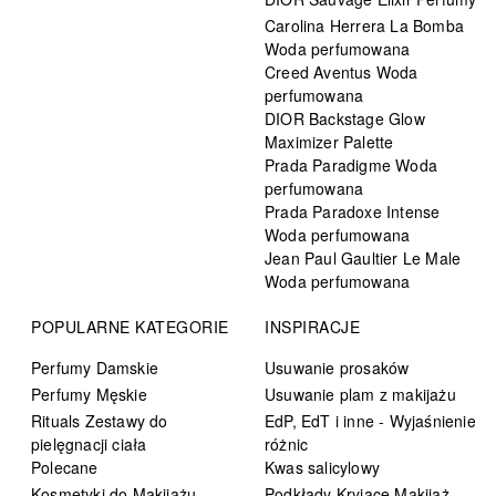
Carolina Herrera La Bomba
Woda perfumowana
Creed Aventus Woda
perfumowana
DIOR Backstage Glow
Maximizer Palette
Prada Paradigme Woda
perfumowana
Prada Paradoxe Intense
Woda perfumowana
Jean Paul Gaultier Le Male
Woda perfumowana
POPULARNE KATEGORIE
INSPIRACJE
Perfumy Damskie
Usuwanie prosaków
Perfumy Męskie
Usuwanie plam z makijażu
Rituals Zestawy do
EdP, EdT i inne - Wyjaśnienie
pielęgnacji ciała
różnic
Polecane
Kwas salicylowy
Kosmetyki do Makijażu
Podkłady Kryjące Makijaż