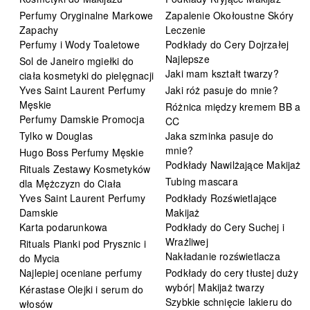
Perfumy Oryginalne Markowe
Zapalenie Okołoustne Skóry
Zapachy
Leczenie
Perfumy i Wody Toaletowe
Podkłady do Cery Dojrzałej
Najlepsze
Sol de Janeiro mgiełki do
Jaki mam kształt twarzy?
ciała kosmetyki do pielęgnacji
Yves Saint Laurent Perfumy
Jaki róż pasuje do mnie?
Męskie
Różnica między kremem BB a
Perfumy Damskie Promocja
CC
Tylko w Douglas
Jaka szminka pasuje do
mnie?
Hugo Boss Perfumy Męskie
Podkłady Nawilżające Makijaż
Rituals Zestawy Kosmetyków
Tubing mascara
dla Mężczyzn do Ciała
Yves Saint Laurent Perfumy
Podkłady Rozświetlające
Damskie
Makijaż
Karta podarunkowa
Podkłady do Cery Suchej i
Wrażliwej
Rituals Pianki pod Prysznic i
Nakładanie rozświetlacza
do Mycia
Najlepiej oceniane perfumy
Podkłady do cery tłustej duży
wybór| Makijaż twarzy
Kérastase Olejki i serum do
Szybkie schnięcie lakieru do
włosów