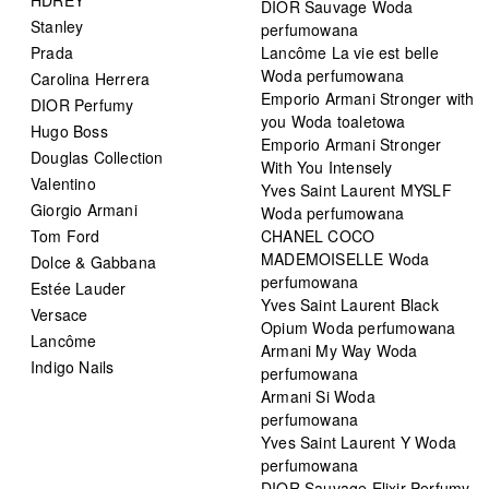
DIOR Sauvage Woda
Stanley
perfumowana
Prada
Lancôme La vie est belle
Woda perfumowana
Carolina Herrera
Emporio Armani Stronger with
DIOR Perfumy
you Woda toaletowa
Hugo Boss
Emporio Armani Stronger
Douglas Collection
With You Intensely
Valentino
Yves Saint Laurent MYSLF
Giorgio Armani
Woda perfumowana
Tom Ford
CHANEL COCO
MADEMOISELLE Woda
Dolce & Gabbana
perfumowana
Estée Lauder
Yves Saint Laurent Black
Versace
Opium Woda perfumowana
Lancôme
Armani My Way Woda
Indigo Nails
perfumowana
Armani Si Woda
perfumowana
Yves Saint Laurent Y Woda
perfumowana
DIOR Sauvage Elixir Perfumy