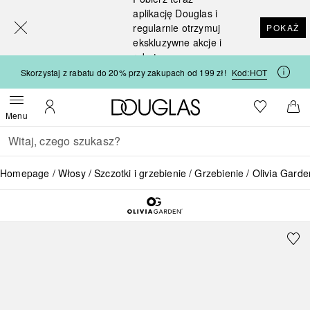
[navigation.slideout.screenreader]
aplikację Douglas i
regularnie otrzymuj
POKAŻ
ekskluzywne akcje i
rabaty
Skorzystaj z rabatu do 20% przy zakupach od 199 zł!
Kod:
HOT
Strona główna Douglas
Do listy ży
Otwórz menu
Moje konto
Do 
Menu
Wracać
Wykonaj wyszukiwanie
Homepage
Włosy
Szczotki i grzebienie
Grzebienie
Olivia Gard