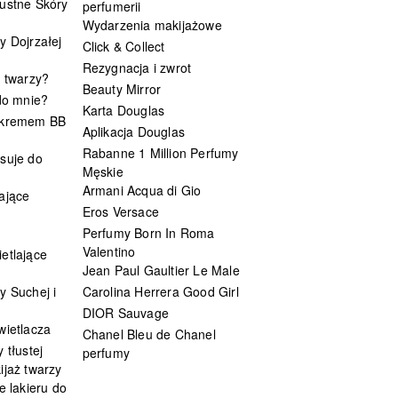
ustne Skóry
perfumerii
Wydarzenia makijażowe
y Dojrzałej
Click & Collect
Rezygnacja i zwrot
t twarzy?
Beauty Mirror
 do mnie?
Karta Douglas
 kremem BB
Aplikacja Douglas
Rabanne 1 Million Perfumy
suje do
Męskie
Armani Acqua di Gio
ające
Eros Versace
Perfumy Born In Roma
Valentino
etlające
Jean Paul Gaultier Le Male
y Suchej i
Carolina Herrera Good Girl
DIOR Sauvage
wietlacza
Chanel Bleu de Chanel
 tłustej
perfumy
ijaż twarzy
e lakieru do