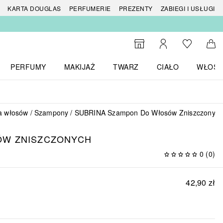
 produktów
KARTA DOUGLAS
PERFUMERIE
PREZENTY
ZABIEGI I USŁUGI
Do listy ży
Do wyszukiwarki
Moje konto
Do 
PERFUMY
MAKIJAŻ
TWARZ
CIAŁO
WŁOSY
menu MARKI
Otwórz menu Perfumy
Otwórz menu Makijaż
Otwórz menu Twarz
Otwórz menu Ciało
Otwórz
a włosów
Szampony
SUBRINA Szampon Do Włosów Zniszczonyc
ÓW ZNISZCZONYCH
0
(
0
)
42,90 zł