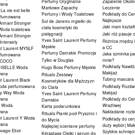
Perfumy Oryginalne
Zapalenie Około
wana
Markowe Zapachy
Leczenie
a vie est belle
Perfumy i Wody Toaletowe
Podkłady do Cer
rfumowana
Najlepsze
Sol de Janeiro mgiełki do
Armani Stronger
Jaki mam kształ
ciała kosmetyki do
 Woda toaletowa
pielęgnacji
Jaki róż pasuje
Armani Stronger
Yves Saint Laurent Perfumy
Różnica między
Intensely
Męskie
a CC
nt Laurent MYSLF
Perfumy Damskie Promocja
Jaka szminka pa
rfumowana
Tylko w Douglas
mnie?
 COCO
Podkłady Nawilż
ISELLE Woda
Hugo Boss Perfumy Męskie
Makijaż
wana
Rituals Zestawy
Tubing mascara
t Laurent Black
Kosmetyków dla Mężczyzn
oda perfumowana
Podkłady Rozświ
do Ciała
My Way Woda
Makijaż
Yves Saint Laurent Perfumy
wana
Podkłady do Cer
Damskie
i Woda
Wrażliwej
Karta podarunkowa
wana
Nakładanie rozś
Rituals Pianki pod Prysznic i
nt Laurent Y Woda
Podkłady do cery
do Mycia
wana
duży wybór| Mak
Najlepiej oceniane perfumy
vage Elixir
Szybkie schnięci
Kérastase Olejki i serum do