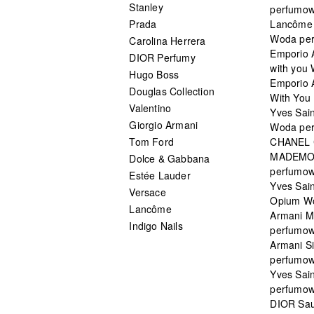
Stanley
perfumo
Prada
Lancôme L
Woda pe
Carolina Herrera
Emporio 
DIOR Perfumy
with you
Hugo Boss
Emporio 
Douglas Collection
With You 
Valentino
Yves Sai
Giorgio Armani
Woda pe
Tom Ford
CHANEL
MADEMO
Dolce & Gabbana
perfumo
Estée Lauder
Yves Sain
Versace
Opium W
Lancôme
Armani 
Indigo Nails
perfumo
Armani S
perfumo
Yves Sai
perfumo
DIOR Sau