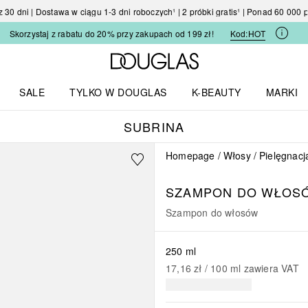
30 dni | Dostawa w ciągu 1-3 dni roboczych¹ | 2 próbki gratis¹ | Ponad 60 000
Skorzystaj z rabatu do 20% przy zakupach od 199 zł!
Kod:
HOT
Strona główna Douglas
SALE
TYLKO W DOUGLAS
K-BEAUTY
MARKI
I I TRENDY
Otwórz menu TYLKO W DOUGLAS
Otwórz menu K-BEAUTY
Otwórz 
SUBRINA
Homepage
Włosy
Pielęgnacj
SZAMPON DO WŁOS
Szampon do włosów
250 ml
17,16 zł
 / 
100
ml
zawiera VAT