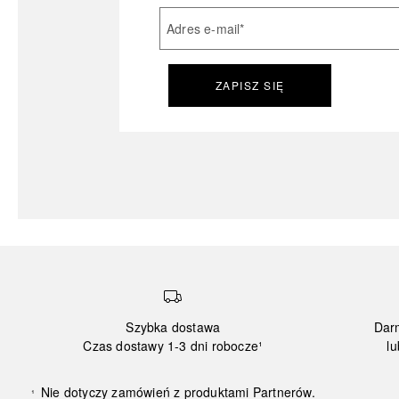
Adres e-mail
*
ZAPISZ SIĘ
Szybka dostawa
Dar
Czas dostawy 1-3 dni robocze¹
lu
Nie dotyczy zamówień z produktami Partnerów.
¹