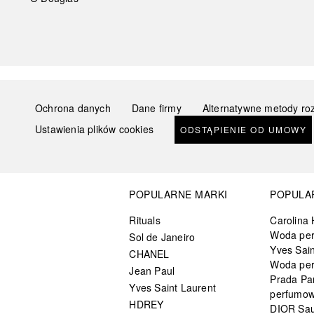
Ochrona danych
Dane firmy
Alternatywne metody ro
Ustawienia plików cookies
ODSTĄPIENIE OD UMOWY
POPULARNE MARKI
POPULA
Rituals
Carolina 
Woda pe
Sol de Janeiro
Yves Sain
CHANEL
Woda pe
Jean Paul
Prada Pa
Yves Saint Laurent
perfumo
HDREY
DIOR Sa