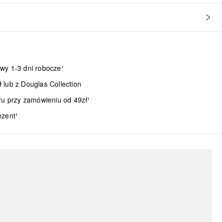
wy 1-3 dni robocze¹
lub z Douglas Collection
ru przy zamówieniu od 49zł¹
ezent¹