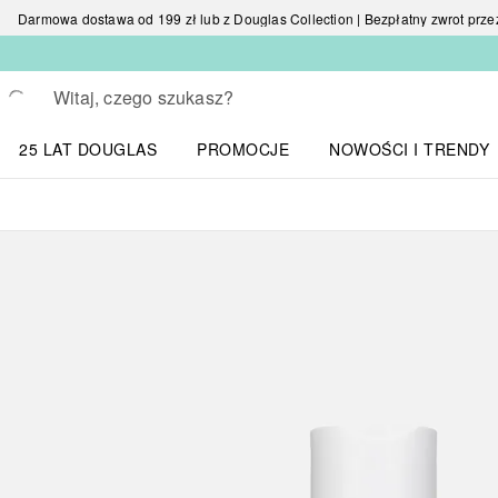
Darmowa dostawa od 199 zł lub z Douglas Collection | Bezpłatny zwrot przez 
Wracać
Wykonaj wyszukiwanie
25 LAT DOUGLAS
PROMOCJE
NOWOŚCI I TRENDY
Otwórz menu NOWOŚC