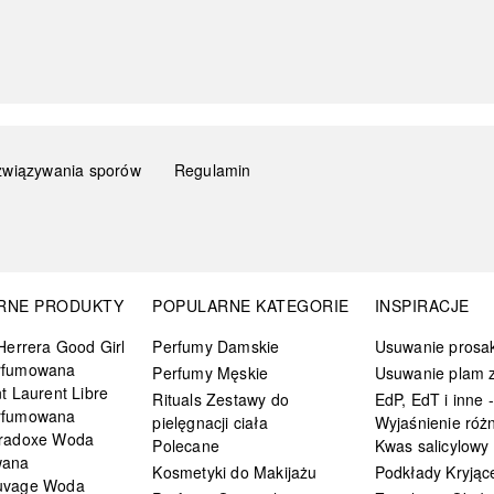
związywania sporów
Regulamin
RNE PRODUKTY
POPULARNE KATEGORIE
INSPIRACJE
Herrera Good Girl
Perfumy Damskie
Usuwanie prosa
rfumowana
Perfumy Męskie
Usuwanie plam z
t Laurent Libre
Rituals Zestawy do
EdP, EdT i inne -
rfumowana
pielęgnacji ciała
Wyjaśnienie różn
radoxe Woda
Polecane
Kwas salicylowy
wana
Kosmetyki do Makijażu
Podkłady Kryjąc
uvage Woda