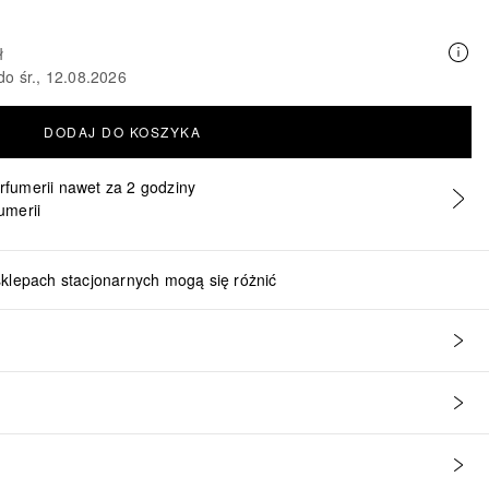
ł
do śr., 12.08.2026
DODAJ DO KOSZYKA
erfumerii nawet za 2 godziny
umerii
sklepach stacjonarnych mogą się różnić