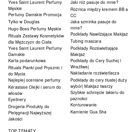
Yves Saint Laurent Perfumy
Jaki róż pasuje do mnie?
Męskie
Różnica między kremem BB a
Perfumy Damskie Promocja
CC
Tylko w Douglas
Jaka szminka pasuje do
mnie?
Hugo Boss Perfumy Męskie
Podkłady Nawilżające Makijaż
Rituals Zestawy Kosmetyków
Tubing mascara
dla Mężczyzn do Ciała
Yves Saint Laurent Perfumy
Podkłady Rozświetlające
Damskie
Makijaż
Karta podarunkowa
Podkłady do Cery Suchej i
Wrażliwej
Rituals Pianki pod Prysznic i
Nakładanie rozświetlacza
do Mycia
Najlepiej oceniane perfumy
Podkłady do cery tłustej duży
wybór| Makijaż twarzy
Kérastase Olejki i serum do
Szybkie schnięcie lakieru do
włosów
paznokci
Eyelinery
Konturowanie
Drogeria Produkty do
Kamienie Gua Sha
Pielęgnacji Najwyższej
Jakości
TOP TEMATY