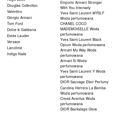
Emporio Armani Stronger
Douglas Collection
With You Intensely
Valentino
Yves Saint Laurent MYSLF
Giorgio Armani
Woda perfumowana
Tom Ford
CHANEL COCO
MADEMOISELLE Woda
Dolce & Gabbana
perfumowana
Estée Lauder
Yves Saint Laurent Black
Versace
Opium Woda perfumowana
Lancôme
Armani My Way Woda
Indigo Nails
perfumowana
Armani Si Woda
perfumowana
Yves Saint Laurent Y Woda
perfumowana
DIOR Sauvage Elixir Perfumy
Carolina Herrera La Bomba
Woda perfumowana
Creed Aventus Woda
perfumowana
DIOR Backstage Glow