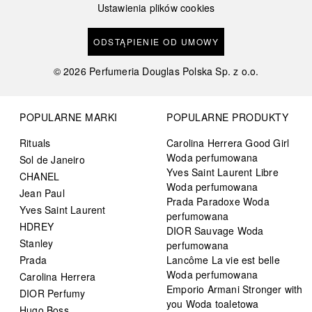
Ustawienia plików cookies
ODSTĄPIENIE OD UMOWY
©
2026
Perfumeria Douglas Polska Sp. z o.o.
POPULARNE MARKI
POPULARNE PRODUKTY
Rituals
Carolina Herrera Good Girl
Woda perfumowana
Sol de Janeiro
Yves Saint Laurent Libre
CHANEL
Woda perfumowana
Jean Paul
Prada Paradoxe Woda
Yves Saint Laurent
perfumowana
HDREY
DIOR Sauvage Woda
Stanley
perfumowana
Prada
Lancôme La vie est belle
Woda perfumowana
Carolina Herrera
Emporio Armani Stronger with
DIOR Perfumy
you Woda toaletowa
Hugo Boss