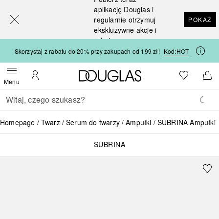
[navigation.slideout.screenreader]
aplikację Douglas i
regularnie otrzymuj
POKAŻ
ekskluzywne akcje i
rabaty
Skorzystaj z rabatu do 20% przy zakupach od 199 zł!
Kod:
HOT
Strona główna Douglas
Do listy ży
Otwórz menu
Moje konto
Do 
Menu
Wracać
Wykonaj wyszukiwanie
Homepage
Twarz
Serum do twarzy
Ampułki
SUBRINA Ampułki
SUBRINA