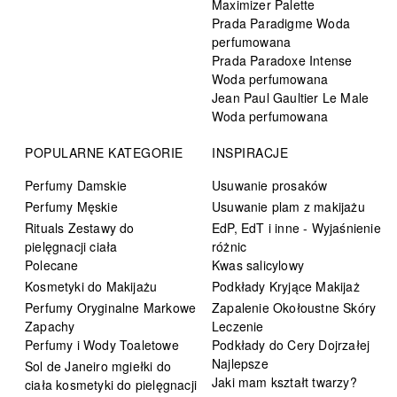
Maximizer Palette
Prada Paradigme Woda
perfumowana
Prada Paradoxe Intense
Woda perfumowana
Jean Paul Gaultier Le Male
Woda perfumowana
POPULARNE KATEGORIE
INSPIRACJE
Perfumy Damskie
Usuwanie prosaków
Perfumy Męskie
Usuwanie plam z makijażu
Rituals Zestawy do
EdP, EdT i inne - Wyjaśnienie
pielęgnacji ciała
różnic
Polecane
Kwas salicylowy
Kosmetyki do Makijażu
Podkłady Kryjące Makijaż
Perfumy Oryginalne Markowe
Zapalenie Okołoustne Skóry
Zapachy
Leczenie
Perfumy i Wody Toaletowe
Podkłady do Cery Dojrzałej
Najlepsze
Sol de Janeiro mgiełki do
Jaki mam kształt twarzy?
ciała kosmetyki do pielęgnacji