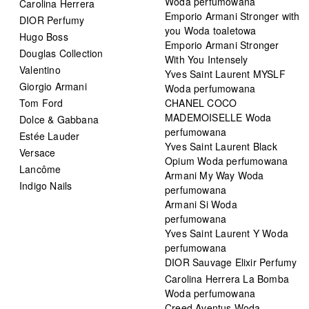
Woda perfumowana
Carolina Herrera
Emporio Armani Stronger with
DIOR Perfumy
you Woda toaletowa
Hugo Boss
Emporio Armani Stronger
Douglas Collection
With You Intensely
Valentino
Yves Saint Laurent MYSLF
Giorgio Armani
Woda perfumowana
Tom Ford
CHANEL COCO
MADEMOISELLE Woda
Dolce & Gabbana
perfumowana
Estée Lauder
Yves Saint Laurent Black
Versace
Opium Woda perfumowana
Lancôme
Armani My Way Woda
Indigo Nails
perfumowana
Armani Si Woda
perfumowana
Yves Saint Laurent Y Woda
perfumowana
DIOR Sauvage Elixir Perfumy
Carolina Herrera La Bomba
Woda perfumowana
Creed Aventus Woda