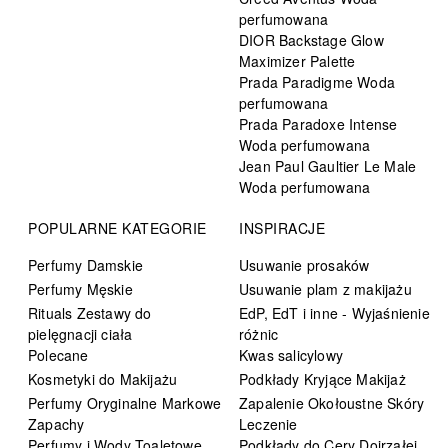
perfumowana
DIOR Backstage Glow
Maximizer Palette
Prada Paradigme Woda
perfumowana
Prada Paradoxe Intense
Woda perfumowana
Jean Paul Gaultier Le Male
Woda perfumowana
POPULARNE KATEGORIE
INSPIRACJE
Perfumy Damskie
Usuwanie prosaków
Perfumy Męskie
Usuwanie plam z makijażu
Rituals Zestawy do
EdP, EdT i inne - Wyjaśnienie
pielęgnacji ciała
różnic
Polecane
Kwas salicylowy
Kosmetyki do Makijażu
Podkłady Kryjące Makijaż
Perfumy Oryginalne Markowe
Zapalenie Okołoustne Skóry
Zapachy
Leczenie
Perfumy i Wody Toaletowe
Podkłady do Cery Dojrzałej