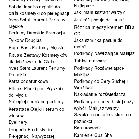
Najlepsze
Sol de Janeiro mgiełki do
Jaki mam kształt twarzy?
ciała kosmetyki do pielęgnacji
Yves Saint Laurent Perfumy
Jaki róż pasuje do mnie?
Męskie
Różnica między kremem BB a
Perfumy Damskie Promocja
CC
Tylko w Douglas
Jaka szminka pasuje do
mnie?
Hugo Boss Perfumy Męskie
Podkłady Nawilżające Makijaż
Rituals Zestawy Kosmetyków
Tubing mascara
dla Mężczyzn do Ciała
Yves Saint Laurent Perfumy
Podkłady Rozświetlające
Damskie
Makijaż
Karta podarunkowa
Podkłady do Cery Suchej i
Wrażliwej
Rituals Pianki pod Prysznic i
Nakładanie rozświetlacza
do Mycia
Najlepiej oceniane perfumy
Podkłady do cery tłustej duży
wybór| Makijaż twarzy
Kérastase Olejki i serum do
Szybkie schnięcie lakieru do
włosów
paznokci
Eyelinery
Konturowanie
Drogeria Produkty do
Kamienie Gua Sha
Pielęgnacji Najwyższej