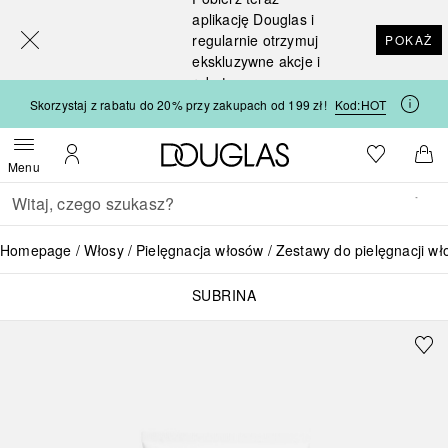
[navigation.slideout.screenreader]
aplikację Douglas i
regularnie otrzymuj
POKAŻ
ekskluzywne akcje i
rabaty
Skorzystaj z rabatu do 20% przy zakupach od 199 zł!
Kod:
HOT
Strona główna Douglas
Do listy ży
Otwórz menu
Moje konto
Do 
Menu
Wracać
Wykonaj wyszukiwanie
Homepage
Włosy
Pielęgnacja włosów
Zestawy do pielęgnacji w
SUBRINA