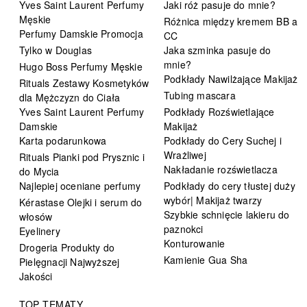
Yves Saint Laurent Perfumy
Jaki róż pasuje do mnie?
Męskie
Różnica między kremem BB a
Perfumy Damskie Promocja
CC
Tylko w Douglas
Jaka szminka pasuje do
mnie?
Hugo Boss Perfumy Męskie
Podkłady Nawilżające Makijaż
Rituals Zestawy Kosmetyków
Tubing mascara
dla Mężczyzn do Ciała
Yves Saint Laurent Perfumy
Podkłady Rozświetlające
Damskie
Makijaż
Karta podarunkowa
Podkłady do Cery Suchej i
Wrażliwej
Rituals Pianki pod Prysznic i
Nakładanie rozświetlacza
do Mycia
Najlepiej oceniane perfumy
Podkłady do cery tłustej duży
wybór| Makijaż twarzy
Kérastase Olejki i serum do
Szybkie schnięcie lakieru do
włosów
paznokci
Eyelinery
Konturowanie
Drogeria Produkty do
Kamienie Gua Sha
Pielęgnacji Najwyższej
Jakości
TOP TEMATY