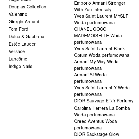
Emporio Armani Stronger
Douglas Collection
With You Intensely
Valentino
Yves Saint Laurent MYSLF
Giorgio Armani
Woda perfumowana
Tom Ford
CHANEL COCO
MADEMOISELLE Woda
Dolce & Gabbana
perfumowana
Estée Lauder
Yves Saint Laurent Black
Versace
Opium Woda perfumowana
Lancôme
Armani My Way Woda
Indigo Nails
perfumowana
Armani Si Woda
perfumowana
Yves Saint Laurent Y Woda
perfumowana
DIOR Sauvage Elixir Perfumy
Carolina Herrera La Bomba
Woda perfumowana
Creed Aventus Woda
perfumowana
DIOR Backstage Glow