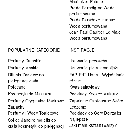
Maximizer Palette
Prada Paradigme Woda
perfumowana
Prada Paradoxe Intense
Woda perfumowana
Jean Paul Gaultier Le Male
Woda perfumowana
POPULARNE KATEGORIE
INSPIRACJE
Perfumy Damskie
Usuwanie prosaków
Perfumy Męskie
Usuwanie plam z makijażu
Rituals Zestawy do
EdP, EdT i inne - Wyjaśnienie
pielęgnacji ciała
różnic
Polecane
Kwas salicylowy
Kosmetyki do Makijażu
Podkłady Kryjące Makijaż
Perfumy Oryginalne Markowe
Zapalenie Okołoustne Skóry
Zapachy
Leczenie
Perfumy i Wody Toaletowe
Podkłady do Cery Dojrzałej
Najlepsze
Sol de Janeiro mgiełki do
Jaki mam kształt twarzy?
ciała kosmetyki do pielęgnacji