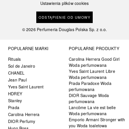
Ustawienia plików cookies
ODSTĄPIENIE OD UMOWY
©
2026
Perfumeria Douglas Polska Sp. z o.o.
POPULARNE MARKI
POPULARNE PRODUKTY
Rituals
Carolina Herrera Good Girl
Woda perfumowana
Sol de Janeiro
Yves Saint Laurent Libre
CHANEL
Woda perfumowana
Jean Paul
Prada Paradoxe Woda
Yves Saint Laurent
perfumowana
HDREY
DIOR Sauvage Woda
Stanley
perfumowana
Prada
Lancôme La vie est belle
Woda perfumowana
Carolina Herrera
Emporio Armani Stronger with
DIOR Perfumy
you Woda toaletowa
Hugo Boss