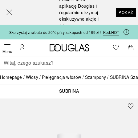
[navigation.slideout.screenreader]
aplikację Douglas i
regularnie otrzymuj
POKAŻ
ekskluzywne akcje i
rabaty
Skorzystaj z rabatu do 20% przy zakupach od 199 zł!
Kod:
HOT
Strona główna Douglas
Do listy ży
Otwórz menu
Moje konto
Do 
Menu
Wracać
Wykonaj wyszukiwanie
Homepage
Włosy
Pielęgnacja włosów
Szampony
SUBRINA Sza
SUBRINA