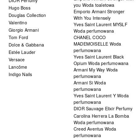
DIOR Perfumy
you Woda toaletowa
Hugo Boss
Emporio Armani Stronger
Douglas Collection
With You Intensely
Valentino
Yves Saint Laurent MYSLF
Giorgio Armani
Woda perfumowana
Tom Ford
CHANEL COCO
MADEMOISELLE Woda
Dolce & Gabbana
perfumowana
Estée Lauder
Yves Saint Laurent Black
Versace
Opium Woda perfumowana
Lancôme
Armani My Way Woda
Indigo Nails
perfumowana
Armani Si Woda
perfumowana
Yves Saint Laurent Y Woda
perfumowana
DIOR Sauvage Elixir Perfumy
Carolina Herrera La Bomba
Woda perfumowana
Creed Aventus Woda
perfumowana