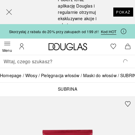
[navigation.slideout.screenreader]
aplikację Douglas i
regularnie otrzymuj
POKAŻ
ekskluzywne akcje i
rabaty
Skorzystaj z rabatu do 20% przy zakupach od 199 zł!
Kod:
HOT
Strona główna Douglas
Do listy ży
Otwórz menu
Moje konto
Do 
Menu
Wracać
Wykonaj wyszukiwanie
Homepage
Włosy
Pielęgnacja włosów
Maski do włosów
SUBRIN
SUBRINA