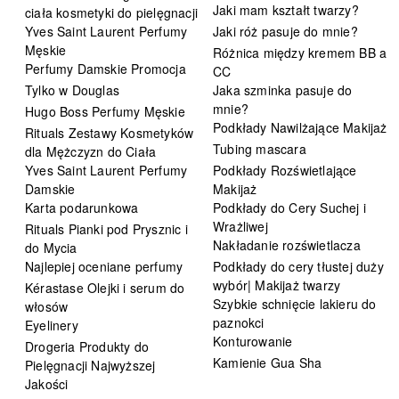
Jaki mam kształt twarzy?
ciała kosmetyki do pielęgnacji
Yves Saint Laurent Perfumy
Jaki róż pasuje do mnie?
Męskie
Różnica między kremem BB a
Perfumy Damskie Promocja
CC
Tylko w Douglas
Jaka szminka pasuje do
mnie?
Hugo Boss Perfumy Męskie
Podkłady Nawilżające Makijaż
Rituals Zestawy Kosmetyków
Tubing mascara
dla Mężczyzn do Ciała
Yves Saint Laurent Perfumy
Podkłady Rozświetlające
Damskie
Makijaż
Karta podarunkowa
Podkłady do Cery Suchej i
Wrażliwej
Rituals Pianki pod Prysznic i
Nakładanie rozświetlacza
do Mycia
Najlepiej oceniane perfumy
Podkłady do cery tłustej duży
wybór| Makijaż twarzy
Kérastase Olejki i serum do
Szybkie schnięcie lakieru do
włosów
paznokci
Eyelinery
Konturowanie
Drogeria Produkty do
Kamienie Gua Sha
Pielęgnacji Najwyższej
Jakości