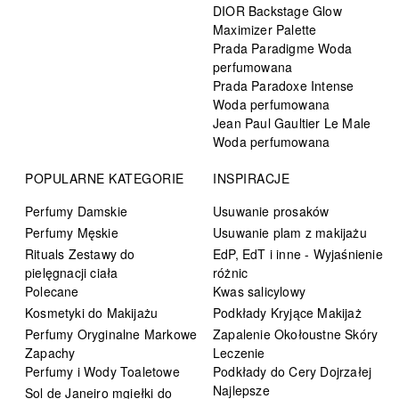
DIOR Backstage Glow
Maximizer Palette
Prada Paradigme Woda
perfumowana
Prada Paradoxe Intense
Woda perfumowana
Jean Paul Gaultier Le Male
Woda perfumowana
POPULARNE KATEGORIE
INSPIRACJE
Perfumy Damskie
Usuwanie prosaków
Perfumy Męskie
Usuwanie plam z makijażu
Rituals Zestawy do
EdP, EdT i inne - Wyjaśnienie
pielęgnacji ciała
różnic
Polecane
Kwas salicylowy
Kosmetyki do Makijażu
Podkłady Kryjące Makijaż
Perfumy Oryginalne Markowe
Zapalenie Okołoustne Skóry
Zapachy
Leczenie
Perfumy i Wody Toaletowe
Podkłady do Cery Dojrzałej
Najlepsze
Sol de Janeiro mgiełki do