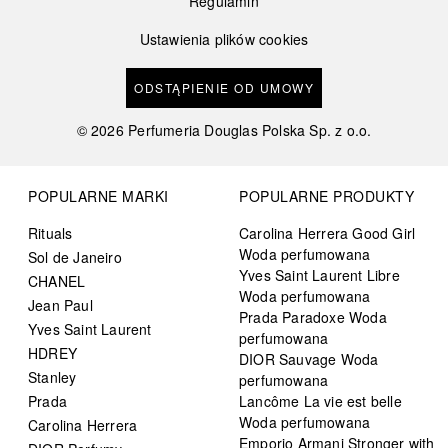
Regulamin
Ustawienia plików cookies
ODSTĄPIENIE OD UMOWY
©
2026
Perfumeria Douglas Polska Sp. z o.o.
POPULARNE MARKI
POPULARNE PRODUKTY
Rituals
Carolina Herrera Good Girl
Woda perfumowana
Sol de Janeiro
Yves Saint Laurent Libre
CHANEL
Woda perfumowana
Jean Paul
Prada Paradoxe Woda
Yves Saint Laurent
perfumowana
HDREY
DIOR Sauvage Woda
Stanley
perfumowana
Prada
Lancôme La vie est belle
Woda perfumowana
Carolina Herrera
Emporio Armani Stronger with