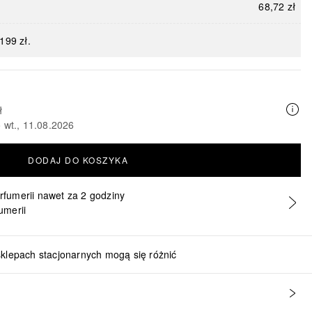
68,72 zł
199 zł.
ł
 wt., 11.08.2026
DODAJ DO KOSZYKA
erfumerii nawet za 2 godziny
umerii
sklepach stacjonarnych mogą się różnić