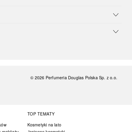
©
2026
Perfumeria Douglas Polska Sp. z o.o.
TOP TEMATY
ków
Kosmetyki na lato
 makijażu
Jesienne kosmetyki