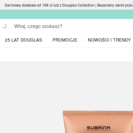
Darmowa dostawa od 199 zł lub z Douglas Collection | Bezpłatny zwrot przez 
Wracać
Wykonaj wyszukiwanie
25 LAT DOUGLAS
PROMOCJE
NOWOŚCI I TRENDY
Otwórz menu NOWOŚC