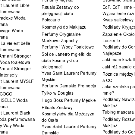
t Laurent Libre
Rituals Zestawy do
EdP, EdT i inne -
rfumowana
pielęgnacji ciała
Wyjaśnienie różn
radoxe Woda
Polecane
Kwas salicylowy
wana
Kosmetyki do Makijażu
Podkłady Kryjąc
uvage Woda
Perfumy Oryginalne
Zapalenie Około
wana
Markowe Zapachy
Leczenie
a vie est belle
Perfumy i Wody Toaletowe
Podkłady do Cer
rfumowana
Najlepsze
Sol de Janeiro mgiełki do
Armani Stronger
Jaki mam kształ
ciała kosmetyki do
 Woda toaletowa
pielęgnacji
Jaki róż pasuje
Armani Stronger
Yves Saint Laurent Perfumy
Różnica między
Intensely
Męskie
a CC
nt Laurent MYSLF
Perfumy Damskie Promocja
Jaka szminka pa
rfumowana
Tylko w Douglas
mnie?
 COCO
Podkłady Nawilż
ISELLE Woda
Hugo Boss Perfumy Męskie
Makijaż
wana
Rituals Zestawy
Tubing mascara
t Laurent Black
Kosmetyków dla Mężczyzn
oda perfumowana
Podkłady Rozświ
do Ciała
My Way Woda
Makijaż
Yves Saint Laurent Perfumy
wana
Podkłady do Cer
Damskie