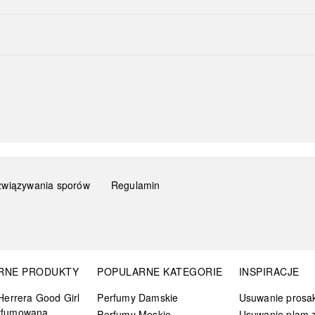
związywania sporów
Regulamin
RNE PRODUKTY
POPULARNE KATEGORIE
INSPIRACJE
Herrera Good Girl
Perfumy Damskie
Usuwanie prosa
rfumowana
Perfumy Męskie
Usuwanie plam z