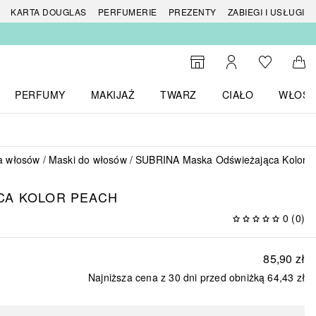
 produktów
KARTA DOUGLAS
PERFUMERIE
PREZENTY
ZABIEGI I USŁUGI
Do listy ży
Do wyszukiwarki
Moje konto
Do 
PERFUMY
MAKIJAŻ
TWARZ
CIAŁO
WŁOSY
menu MARKI
Otwórz menu Perfumy
Otwórz menu Makijaż
Otwórz menu Twarz
Otwórz menu Ciało
Otwórz
a włosów
Maski do włosów
SUBRINA Maska Odświeżająca Kolor 
CA KOLOR PEACH
0
(
0
)
85,90 zł
Najniższa cena z 30 dni przed obniżką
64,43 zł