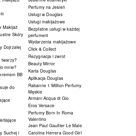
Perfumy na Jesień
ic
Usługi w Douglas
Usługi makijażowe
e Makijaż
Bezpłatne usługi w każdej
ustne Skóry
perfumerii
Wydarzenia makijażowe
y Dojrzałej
Click & Collect
Rezygnacja i zwrot
t twarzy?
Beauty Mirror
 do mnie?
Karta Douglas
 kremem BB
Aplikacja Douglas
Rabanne 1 Million Perfumy
suje do
Męskie
Armani Acqua di Gio
ające
Eros Versace
Perfumy Born In Roma
Valentino
etlające
Jean Paul Gaultier Le Male
y Suchej i
Carolina Herrera Good Girl