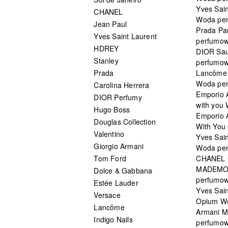
Yves Sain
CHANEL
Woda pe
Jean Paul
Prada Pa
Yves Saint Laurent
perfumo
HDREY
DIOR Sa
Stanley
perfumo
Prada
Lancôme L
Woda pe
Carolina Herrera
Emporio 
DIOR Perfumy
with you
Hugo Boss
Emporio 
Douglas Collection
With You 
Valentino
Yves Sai
Giorgio Armani
Woda pe
Tom Ford
CHANEL
MADEMO
Dolce & Gabbana
perfumo
Estée Lauder
Yves Sain
Versace
Opium W
Lancôme
Armani 
Indigo Nails
perfumo