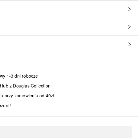
wy 1-3 dni robocze¹
lub z Douglas Collection
ru przy zamówieniu od 49zł¹
ezent¹