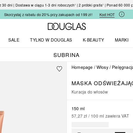
30 dni | Dostawa w ciągu 1-3 dni roboczych¹ | 2 próbki gratis¹ | Ponad 60 000
Skorzystaj z rabatu do 20% przy zakupach od 199 zł!
Kod:
HOT
Strona główna Douglas
SALE
TYLKO W DOUGLAS
K-BEAUTY
MARKI
I I TRENDY
Otwórz menu TYLKO W DOUGLAS
Otwórz menu K-BEAUTY
Otwórz 
SUBRINA
Homepage
Włosy
Pielęgnacj
MASKA ODŚWIEŻAJĄ
Kuracja do włosów
150 ml
57,27 zł
 / 
100
ml
zawiera VAT