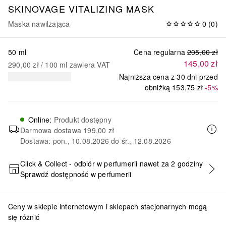
SKINOVAGE
VITALIZING MASK
Maska nawilżająca
0
(
0
)
50 ml
Cena regularna
205,00 zł
145,00 zł
290,00 zł
 / 
100
ml
zawiera VAT
Najniższa cena z 30 dni przed
obniżką
153,75 zł
-5%
Online
:
Produkt dostępny
Darmowa dostawa
199,00 zł
Dostawa: pon., 10.08.2026 do śr., 12.08.2026
Click & Collect - odbiór w perfumerii nawet za 2 godziny
Sprawdź dostępność w perfumerii
DODAJ DO KOSZYKA
Ceny w sklepie internetowym i sklepach stacjonarnych mogą
się różnić