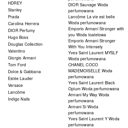
HDREY
DIOR Sauvage Woda
Stanley
perfumowana
Prada
Lancôme La vie est belle
Woda perfumowana
Carolina Herrera
Emporio Armani Stronger with
DIOR Perfumy
you Woda toaletowa
Hugo Boss
Emporio Armani Stronger
Douglas Collection
With You Intensely
Valentino
Yves Saint Laurent MYSLF
Giorgio Armani
Woda perfumowana
Tom Ford
CHANEL COCO
MADEMOISELLE Woda
Dolce & Gabbana
perfumowana
Estée Lauder
Yves Saint Laurent Black
Versace
Opium Woda perfumowana
Lancôme
Armani My Way Woda
Indigo Nails
perfumowana
Armani Si Woda
perfumowana
Yves Saint Laurent Y Woda
perfumowana