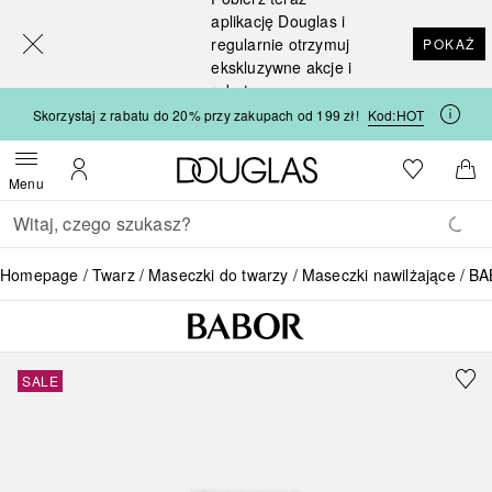
[navigation.slideout.screenreader]
aplikację Douglas i
regularnie otrzymuj
POKAŻ
ekskluzywne akcje i
rabaty
Skorzystaj z rabatu do 20% przy zakupach od 199 zł!
Kod:
HOT
Strona główna Douglas
Do listy ży
Otwórz menu
Moje konto
Do 
Menu
Wracać
Wykonaj wyszukiwanie
Homepage
Twarz
Maseczki do twarzy
Maseczki nawilżające
BA
SALE