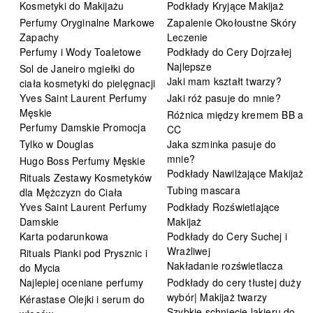
Kosmetyki do Makijażu
Podkłady Kryjące Makijaż
Perfumy Oryginalne Markowe
Zapalenie Okołoustne Skóry
Zapachy
Leczenie
Perfumy i Wody Toaletowe
Podkłady do Cery Dojrzałej
Najlepsze
Sol de Janeiro mgiełki do
Jaki mam kształt twarzy?
ciała kosmetyki do pielęgnacji
Yves Saint Laurent Perfumy
Jaki róż pasuje do mnie?
Męskie
Różnica między kremem BB a
Perfumy Damskie Promocja
CC
Tylko w Douglas
Jaka szminka pasuje do
mnie?
Hugo Boss Perfumy Męskie
Podkłady Nawilżające Makijaż
Rituals Zestawy Kosmetyków
Tubing mascara
dla Mężczyzn do Ciała
Yves Saint Laurent Perfumy
Podkłady Rozświetlające
Damskie
Makijaż
Karta podarunkowa
Podkłady do Cery Suchej i
Wrażliwej
Rituals Pianki pod Prysznic i
Nakładanie rozświetlacza
do Mycia
Najlepiej oceniane perfumy
Podkłady do cery tłustej duży
wybór| Makijaż twarzy
Kérastase Olejki i serum do
Szybkie schnięcie lakieru do