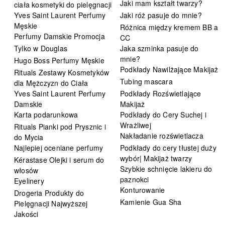
Jaki mam kształt twarzy?
ciała kosmetyki do pielęgnacji
Yves Saint Laurent Perfumy
Jaki róż pasuje do mnie?
Męskie
Różnica między kremem BB a
Perfumy Damskie Promocja
CC
Tylko w Douglas
Jaka szminka pasuje do
mnie?
Hugo Boss Perfumy Męskie
Podkłady Nawilżające Makijaż
Rituals Zestawy Kosmetyków
Tubing mascara
dla Mężczyzn do Ciała
Yves Saint Laurent Perfumy
Podkłady Rozświetlające
Damskie
Makijaż
Karta podarunkowa
Podkłady do Cery Suchej i
Wrażliwej
Rituals Pianki pod Prysznic i
Nakładanie rozświetlacza
do Mycia
Najlepiej oceniane perfumy
Podkłady do cery tłustej duży
wybór| Makijaż twarzy
Kérastase Olejki i serum do
Szybkie schnięcie lakieru do
włosów
paznokci
Eyelinery
Konturowanie
Drogeria Produkty do
Kamienie Gua Sha
Pielęgnacji Najwyższej
Jakości