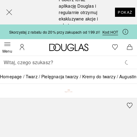
[navigation.slideout.screenreader]
aplikację Douglas i
regularnie otrzymuj
POKAŻ
ekskluzywne akcje i
rabaty
Skorzystaj z rabatu do 20% przy zakupach od 199 zł!
Kod:
HOT
Strona główna Douglas
Do listy ży
Otwórz menu
Moje konto
Do 
Menu
Wracać
Wykonaj wyszukiwanie
Homepage
Twarz
Pielęgnacja twarzy
Kremy do twarzy
Augustin