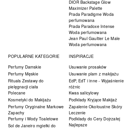
DIOR Backstage Glow
Maximizer Palette
Prada Paradigme Woda
perfumowana
Prada Paradoxe Intense
Woda perfumowana
Jean Paul Gaultier Le Male
Woda perfumowana
POPULARNE KATEGORIE
INSPIRACJE
Perfumy Damskie
Usuwanie prosaków
Perfumy Męskie
Usuwanie plam z makijażu
Rituals Zestawy do
EdP, EdT i inne - Wyjaśnienie
pielęgnacji ciała
różnic
Polecane
Kwas salicylowy
Kosmetyki do Makijażu
Podkłady Kryjące Makijaż
Perfumy Oryginalne Markowe
Zapalenie Okołoustne Skóry
Zapachy
Leczenie
Perfumy i Wody Toaletowe
Podkłady do Cery Dojrzałej
Najlepsze
Sol de Janeiro mgiełki do