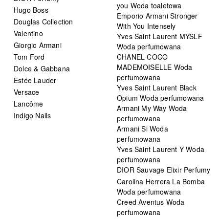
you Woda toaletowa
Hugo Boss
Emporio Armani Stronger
Douglas Collection
With You Intensely
Valentino
Yves Saint Laurent MYSLF
Giorgio Armani
Woda perfumowana
Tom Ford
CHANEL COCO
MADEMOISELLE Woda
Dolce & Gabbana
perfumowana
Estée Lauder
Yves Saint Laurent Black
Versace
Opium Woda perfumowana
Lancôme
Armani My Way Woda
Indigo Nails
perfumowana
Armani Si Woda
perfumowana
Yves Saint Laurent Y Woda
perfumowana
DIOR Sauvage Elixir Perfumy
Carolina Herrera La Bomba
Woda perfumowana
Creed Aventus Woda
perfumowana