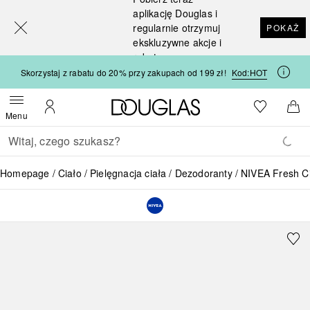
[navigation.slideout.screenreader]
aplikację Douglas i
regularnie otrzymuj
POKAŻ
ekskluzywne akcje i
rabaty
Skorzystaj z rabatu do 20% przy zakupach od 199 zł!
Kod:
HOT
Strona główna Douglas
Do listy ży
Otwórz menu
Moje konto
Do 
Menu
Wracać
Wykonaj wyszukiwanie
Homepage
Ciało
Pielęgnacja ciała
Dezodoranty
NIVEA Fresh Ci