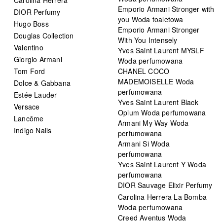
Emporio Armani Stronger with
DIOR Perfumy
you Woda toaletowa
Hugo Boss
Emporio Armani Stronger
Douglas Collection
With You Intensely
Valentino
Yves Saint Laurent MYSLF
Giorgio Armani
Woda perfumowana
Tom Ford
CHANEL COCO
MADEMOISELLE Woda
Dolce & Gabbana
perfumowana
Estée Lauder
Yves Saint Laurent Black
Versace
Opium Woda perfumowana
Lancôme
Armani My Way Woda
Indigo Nails
perfumowana
Armani Si Woda
perfumowana
Yves Saint Laurent Y Woda
perfumowana
DIOR Sauvage Elixir Perfumy
Carolina Herrera La Bomba
Woda perfumowana
Creed Aventus Woda