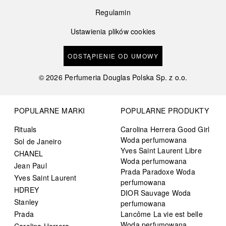
Regulamin
Ustawienia plików cookies
ODSTĄPIENIE OD UMOWY
©
2026
Perfumeria Douglas Polska Sp. z o.o.
POPULARNE MARKI
POPULARNE PRODUKTY
Rituals
Carolina Herrera Good Girl
Woda perfumowana
Sol de Janeiro
Yves Saint Laurent Libre
CHANEL
Woda perfumowana
Jean Paul
Prada Paradoxe Woda
Yves Saint Laurent
perfumowana
HDREY
DIOR Sauvage Woda
Stanley
perfumowana
Prada
Lancôme La vie est belle
Woda perfumowana
Carolina Herrera