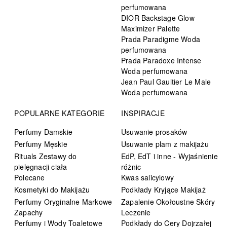
perfumowana
DIOR Backstage Glow
Maximizer Palette
Prada Paradigme Woda
perfumowana
Prada Paradoxe Intense
Woda perfumowana
Jean Paul Gaultier Le Male
Woda perfumowana
POPULARNE KATEGORIE
INSPIRACJE
Perfumy Damskie
Usuwanie prosaków
Perfumy Męskie
Usuwanie plam z makijażu
Rituals Zestawy do
EdP, EdT i inne - Wyjaśnienie
pielęgnacji ciała
różnic
Polecane
Kwas salicylowy
Kosmetyki do Makijażu
Podkłady Kryjące Makijaż
Perfumy Oryginalne Markowe
Zapalenie Okołoustne Skóry
Zapachy
Leczenie
Perfumy i Wody Toaletowe
Podkłady do Cery Dojrzałej