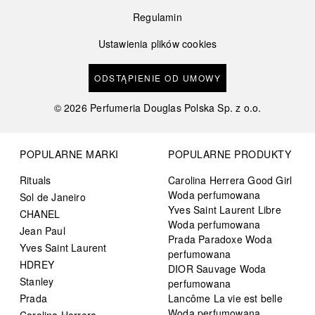
Regulamin
Ustawienia plików cookies
ODSTĄPIENIE OD UMOWY
©
2026
Perfumeria Douglas Polska Sp. z o.o.
POPULARNE MARKI
POPULARNE PRODUKTY
Rituals
Carolina Herrera Good Girl
Woda perfumowana
Sol de Janeiro
Yves Saint Laurent Libre
CHANEL
Woda perfumowana
Jean Paul
Prada Paradoxe Woda
Yves Saint Laurent
perfumowana
HDREY
DIOR Sauvage Woda
Stanley
perfumowana
Prada
Lancôme La vie est belle
Woda perfumowana
Carolina Herrera