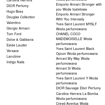
Emporio Armani Stronger with
DIOR Perfumy
you Woda toaletowa
Hugo Boss
Emporio Armani Stronger
Douglas Collection
With You Intensely
Valentino
Yves Saint Laurent MYSLF
Giorgio Armani
Woda perfumowana
Tom Ford
CHANEL COCO
MADEMOISELLE Woda
Dolce & Gabbana
perfumowana
Estée Lauder
Yves Saint Laurent Black
Versace
Opium Woda perfumowana
Lancôme
Armani My Way Woda
Indigo Nails
perfumowana
Armani Si Woda
perfumowana
Yves Saint Laurent Y Woda
perfumowana
DIOR Sauvage Elixir Perfumy
Carolina Herrera La Bomba
Woda perfumowana
Creed Aventus Woda