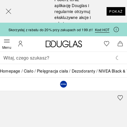
[navigation.slideout.screenreader]
aplikację Douglas i
regularnie otrzymuj
POKAŻ
ekskluzywne akcje i
rabaty
Skorzystaj z rabatu do 20% przy zakupach od 199 zł!
Kod:
HOT
Strona główna Douglas
Do listy ży
Otwórz menu
Moje konto
Do 
Menu
Wracać
Wykonaj wyszukiwanie
Homepage
Ciało
Pielęgnacja ciała
Dezodoranty
NIVEA Black & 