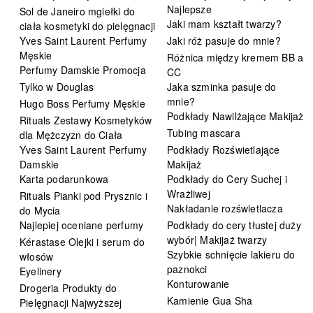
Najlepsze
Sol de Janeiro mgiełki do
Jaki mam kształt twarzy?
ciała kosmetyki do pielęgnacji
Yves Saint Laurent Perfumy
Jaki róż pasuje do mnie?
Męskie
Różnica między kremem BB a
Perfumy Damskie Promocja
CC
Tylko w Douglas
Jaka szminka pasuje do
mnie?
Hugo Boss Perfumy Męskie
Podkłady Nawilżające Makijaż
Rituals Zestawy Kosmetyków
Tubing mascara
dla Mężczyzn do Ciała
Yves Saint Laurent Perfumy
Podkłady Rozświetlające
Damskie
Makijaż
Karta podarunkowa
Podkłady do Cery Suchej i
Wrażliwej
Rituals Pianki pod Prysznic i
Nakładanie rozświetlacza
do Mycia
Najlepiej oceniane perfumy
Podkłady do cery tłustej duży
wybór| Makijaż twarzy
Kérastase Olejki i serum do
Szybkie schnięcie lakieru do
włosów
paznokci
Eyelinery
Konturowanie
Drogeria Produkty do
Kamienie Gua Sha
Pielęgnacji Najwyższej