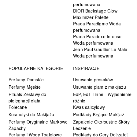
perfumowana
DIOR Backstage Glow
Maximizer Palette
Prada Paradigme Woda
perfumowana
Prada Paradoxe Intense
Woda perfumowana
Jean Paul Gaultier Le Male
Woda perfumowana
POPULARNE KATEGORIE
INSPIRACJE
Perfumy Damskie
Usuwanie prosaków
Perfumy Męskie
Usuwanie plam z makijażu
Rituals Zestawy do
EdP, EdT i inne - Wyjaśnienie
pielęgnacji ciała
różnic
Polecane
Kwas salicylowy
Kosmetyki do Makijażu
Podkłady Kryjące Makijaż
Perfumy Oryginalne Markowe
Zapalenie Okołoustne Skóry
Zapachy
Leczenie
Perfumy i Wody Toaletowe
Podkłady do Cery Dojrzałej