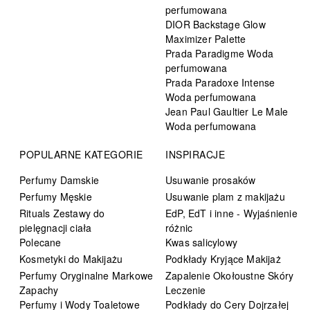
perfumowana
DIOR Backstage Glow
Maximizer Palette
Prada Paradigme Woda
perfumowana
Prada Paradoxe Intense
Woda perfumowana
Jean Paul Gaultier Le Male
Woda perfumowana
POPULARNE KATEGORIE
INSPIRACJE
Perfumy Damskie
Usuwanie prosaków
Perfumy Męskie
Usuwanie plam z makijażu
Rituals Zestawy do
EdP, EdT i inne - Wyjaśnienie
pielęgnacji ciała
różnic
Polecane
Kwas salicylowy
Kosmetyki do Makijażu
Podkłady Kryjące Makijaż
Perfumy Oryginalne Markowe
Zapalenie Okołoustne Skóry
Zapachy
Leczenie
Perfumy i Wody Toaletowe
Podkłady do Cery Dojrzałej