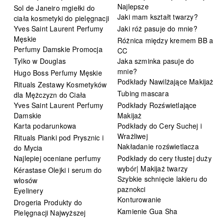
Najlepsze
Sol de Janeiro mgiełki do
Jaki mam kształt twarzy?
ciała kosmetyki do pielęgnacji
Yves Saint Laurent Perfumy
Jaki róż pasuje do mnie?
Męskie
Różnica między kremem BB a
Perfumy Damskie Promocja
CC
Tylko w Douglas
Jaka szminka pasuje do
mnie?
Hugo Boss Perfumy Męskie
Podkłady Nawilżające Makijaż
Rituals Zestawy Kosmetyków
Tubing mascara
dla Mężczyzn do Ciała
Yves Saint Laurent Perfumy
Podkłady Rozświetlające
Damskie
Makijaż
Karta podarunkowa
Podkłady do Cery Suchej i
Wrażliwej
Rituals Pianki pod Prysznic i
Nakładanie rozświetlacza
do Mycia
Najlepiej oceniane perfumy
Podkłady do cery tłustej duży
wybór| Makijaż twarzy
Kérastase Olejki i serum do
Szybkie schnięcie lakieru do
włosów
paznokci
Eyelinery
Konturowanie
Drogeria Produkty do
Kamienie Gua Sha
Pielęgnacji Najwyższej