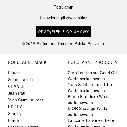
Regulamin
Ustawienia plików cookies
ODSTĄPIENIE OD UMOWY
©
2026
Perfumeria Douglas Polska Sp. z o.o.
POPULARNE MARKI
POPULARNE PRODUKTY
Rituals
Carolina Herrera Good Girl
Woda perfumowana
Sol de Janeiro
Yves Saint Laurent Libre
CHANEL
Woda perfumowana
Jean Paul
Prada Paradoxe Woda
Yves Saint Laurent
perfumowana
HDREY
DIOR Sauvage Woda
Stanley
perfumowana
Prada
Lancôme La vie est belle
Woda perfumowana
Carolina Herrera