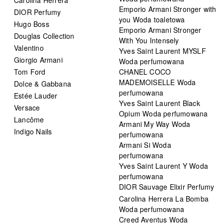
Emporio Armani Stronger with
DIOR Perfumy
you Woda toaletowa
Hugo Boss
Emporio Armani Stronger
Douglas Collection
With You Intensely
Valentino
Yves Saint Laurent MYSLF
Giorgio Armani
Woda perfumowana
Tom Ford
CHANEL COCO
MADEMOISELLE Woda
Dolce & Gabbana
perfumowana
Estée Lauder
Yves Saint Laurent Black
Versace
Opium Woda perfumowana
Lancôme
Armani My Way Woda
Indigo Nails
perfumowana
Armani Si Woda
perfumowana
Yves Saint Laurent Y Woda
perfumowana
DIOR Sauvage Elixir Perfumy
Carolina Herrera La Bomba
Woda perfumowana
Creed Aventus Woda