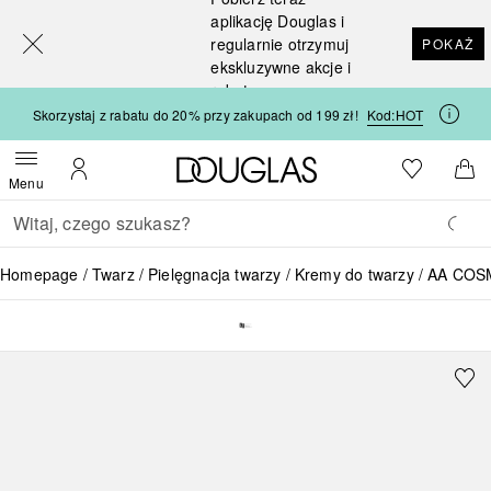
[navigation.slideout.screenreader]
aplikację Douglas i
regularnie otrzymuj
POKAŻ
ekskluzywne akcje i
rabaty
Skorzystaj z rabatu do 20% przy zakupach od 199 zł!
Kod:
HOT
Strona główna Douglas
Do listy ży
Otwórz menu
Moje konto
Do 
Menu
Wracać
Wykonaj wyszukiwanie
Homepage
Twarz
Pielęgnacja twarzy
Kremy do twarzy
AA COSME