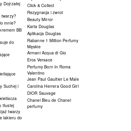
y Dojrzałej
Click & Collect
Rezygnacja i zwrot
t twarzy?
Beauty Mirror
 do mnie?
Karta Douglas
 kremem BB
Aplikacja Douglas
Rabanne 1 Million Perfumy
suje do
Męskie
Armani Acqua di Gio
ające
Eros Versace
Perfumy Born In Roma
Valentino
etlające
Jean Paul Gaultier Le Male
y Suchej i
Carolina Herrera Good Girl
DIOR Sauvage
wietlacza
Chanel Bleu de Chanel
 tłustej
perfumy
ijaż twarzy
e lakieru do