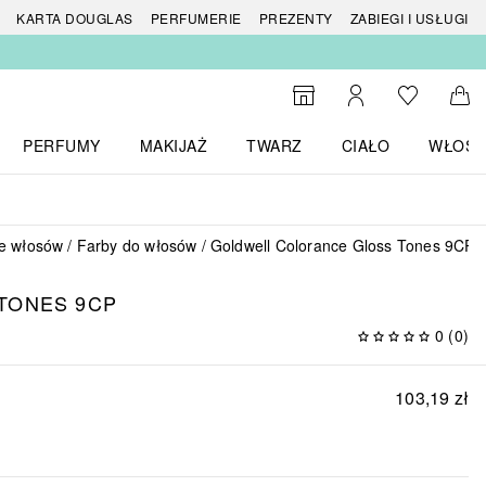
 produktów
KARTA DOUGLAS
PERFUMERIE
PREZENTY
ZABIEGI I USŁUGI
Do listy ży
Do wyszukiwarki
Moje konto
Do 
PERFUMY
MAKIJAŻ
TWARZ
CIAŁO
WŁOSY
menu MARKI
Otwórz menu Perfumy
Otwórz menu Makijaż
Otwórz menu Twarz
Otwórz menu Ciało
Otwórz
e włosów
Farby do włosów
Goldwell Colorance Gloss Tones 9CP
TONES 9CP
0
(
0
)
103,19 zł