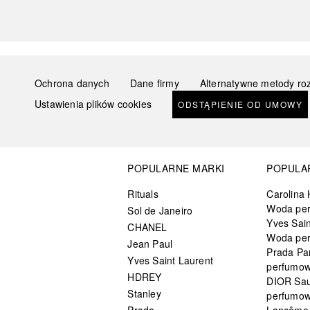
Ochrona danych
Dane firmy
Alternatywne metody ro
Ustawienia plików cookies
ODSTĄPIENIE OD UMOWY
POPULARNE MARKI
POPULA
Rituals
Carolina 
Woda pe
Sol de Janeiro
Yves Sain
CHANEL
Woda pe
Jean Paul
Prada Pa
Yves Saint Laurent
perfumo
HDREY
DIOR Sa
Stanley
perfumo
Prada
Lancôme L