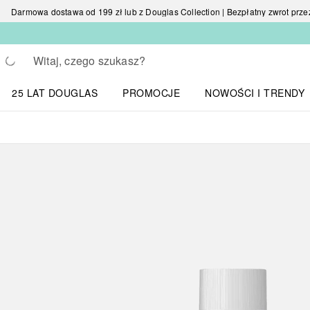
Darmowa dostawa od 199 zł lub z Douglas Collection | Bezpłatny zwrot przez 
Wracać
Wykonaj wyszukiwanie
25 LAT DOUGLAS
PROMOCJE
NOWOŚCI I TRENDY
Otwórz menu NOWOŚC