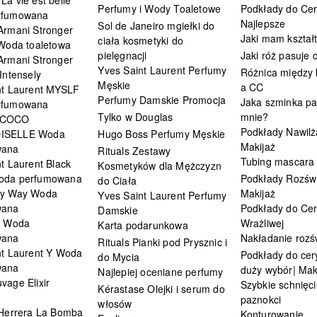
Perfumy i Wody Toaletowe
Podkłady do Cer
rfumowana
Najlepsze
Sol de Janeiro mgiełki do
Armani Stronger
Jaki mam kształ
ciała kosmetyki do
 Woda toaletowa
pielęgnacji
Jaki róż pasuje
Armani Stronger
Yves Saint Laurent Perfumy
Różnica między
Intensely
Męskie
a CC
nt Laurent MYSLF
Perfumy Damskie Promocja
Jaka szminka pa
rfumowana
Tylko w Douglas
mnie?
 COCO
Podkłady Nawilż
ISELLE Woda
Hugo Boss Perfumy Męskie
Makijaż
wana
Rituals Zestawy
Tubing mascara
t Laurent Black
Kosmetyków dla Mężczyzn
oda perfumowana
Podkłady Rozświ
do Ciała
My Way Woda
Makijaż
Yves Saint Laurent Perfumy
wana
Podkłady do Cer
Damskie
i Woda
Wrażliwej
Karta podarunkowa
wana
Nakładanie rozś
Rituals Pianki pod Prysznic i
nt Laurent Y Woda
Podkłady do cery
do Mycia
wana
duży wybór| Mak
Najlepiej oceniane perfumy
vage Elixir
Szybkie schnięci
Kérastase Olejki i serum do
paznokci
włosów
 Herrera La Bomba
Konturowanie