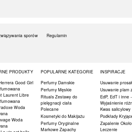
związywania sporów
Regulamin
RNE PRODUKTY
POPULARNE KATEGORIE
INSPIRACJE
Herrera Good Girl
Perfumy Damskie
Usuwanie prosa
rfumowana
Perfumy Męskie
Usuwanie plam z
t Laurent Libre
Rituals Zestawy do
EdP, EdT i inne -
rfumowana
pielęgnacji ciała
Wyjaśnienie różn
radoxe Woda
Polecane
Kwas salicylowy
wana
Kosmetyki do Makijażu
Podkłady Kryjąc
uvage Woda
Perfumy Oryginalne
Zapalenie Około
wana
Markowe Zapachy
Leczenie
a vie est belle