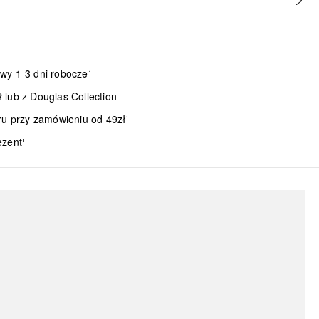
wy 1-3 dni robocze¹
lub z Douglas Collection
ru przy zamówieniu od 49zł¹
ezent¹