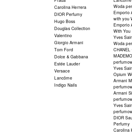
Woda pe
Carolina Herrera
Emporio 
DIOR Perfumy
with you
Hugo Boss
Emporio 
Douglas Collection
With You 
Valentino
Yves Sai
Giorgio Armani
Woda pe
Tom Ford
CHANEL
MADEMO
Dolce & Gabbana
perfumo
Estée Lauder
Yves Sain
Versace
Opium W
Lancôme
Armani 
Indigo Nails
perfumo
Armani S
perfumo
Yves Sai
perfumo
DIOR Sau
Perfumy
Carolina