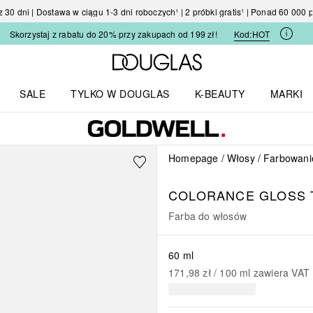
30 dni | Dostawa w ciągu 1-3 dni roboczych¹ | 2 próbki gratis¹ | Ponad 60 000
Skorzystaj z rabatu do 20% przy zakupach od 199 zł!
Kod:
HOT
Strona główna Douglas
SALE
TYLKO W DOUGLAS
K-BEAUTY
MARKI
I I TRENDY
Otwórz menu TYLKO W DOUGLAS
Otwórz menu K-BEAUTY
Otwórz 
Homepage
Włosy
Farbowani
COLORANCE
GLOSS 
Farba do włosów
60 ml
171,98 zł
 / 
100
ml
zawiera VAT