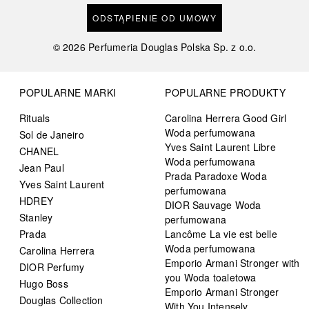
ODSTĄPIENIE OD UMOWY
©
2026
Perfumeria Douglas Polska Sp. z o.o.
POPULARNE MARKI
POPULARNE PRODUKTY
Rituals
Carolina Herrera Good Girl
Woda perfumowana
Sol de Janeiro
Yves Saint Laurent Libre
CHANEL
Woda perfumowana
Jean Paul
Prada Paradoxe Woda
Yves Saint Laurent
perfumowana
HDREY
DIOR Sauvage Woda
Stanley
perfumowana
Prada
Lancôme La vie est belle
Woda perfumowana
Carolina Herrera
Emporio Armani Stronger with
DIOR Perfumy
you Woda toaletowa
Hugo Boss
Emporio Armani Stronger
Douglas Collection
With You Intensely