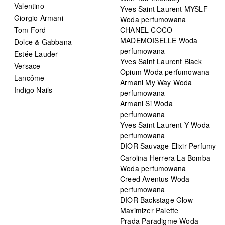
Valentino
Yves Saint Laurent MYSLF
Giorgio Armani
Woda perfumowana
Tom Ford
CHANEL COCO
MADEMOISELLE Woda
Dolce & Gabbana
perfumowana
Estée Lauder
Yves Saint Laurent Black
Versace
Opium Woda perfumowana
Lancôme
Armani My Way Woda
Indigo Nails
perfumowana
Armani Si Woda
perfumowana
Yves Saint Laurent Y Woda
perfumowana
DIOR Sauvage Elixir Perfumy
Carolina Herrera La Bomba
Woda perfumowana
Creed Aventus Woda
perfumowana
DIOR Backstage Glow
Maximizer Palette
Prada Paradigme Woda