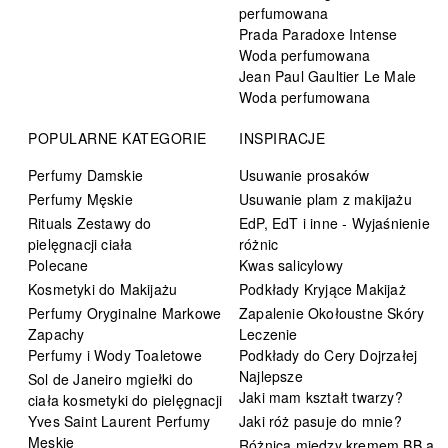
perfumowana
Prada Paradoxe Intense
Woda perfumowana
Jean Paul Gaultier Le Male
Woda perfumowana
POPULARNE KATEGORIE
INSPIRACJE
Perfumy Damskie
Usuwanie prosaków
Perfumy Męskie
Usuwanie plam z makijażu
Rituals Zestawy do
EdP, EdT i inne - Wyjaśnienie
pielęgnacji ciała
różnic
Polecane
Kwas salicylowy
Kosmetyki do Makijażu
Podkłady Kryjące Makijaż
Perfumy Oryginalne Markowe
Zapalenie Okołoustne Skóry
Zapachy
Leczenie
Perfumy i Wody Toaletowe
Podkłady do Cery Dojrzałej
Najlepsze
Sol de Janeiro mgiełki do
Jaki mam kształt twarzy?
ciała kosmetyki do pielęgnacji
Yves Saint Laurent Perfumy
Jaki róż pasuje do mnie?
Męskie
Różnica między kremem BB a