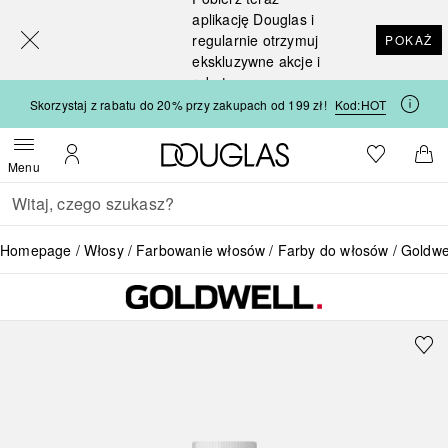
[navigation.slideout.screenreader]
aplikację Douglas i
regularnie otrzymuj
POKAŻ
ekskluzywne akcje i
rabaty
Skorzystaj z rabatu do 20% przy zakupach od 199 zł!
Kod:
HOT
Strona główna Douglas
Do listy ży
Otwórz menu
Moje konto
Do 
Menu
Wracać
Wykonaj wyszukiwanie
Homepage
Włosy
Farbowanie włosów
Farby do włosów
Goldwe