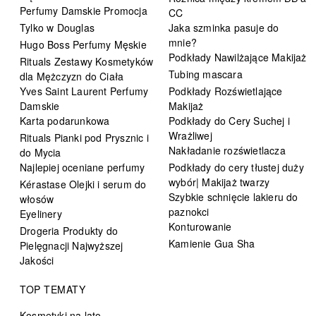
Perfumy Damskie Promocja
CC
Tylko w Douglas
Jaka szminka pasuje do
mnie?
Hugo Boss Perfumy Męskie
Podkłady Nawilżające Makijaż
Rituals Zestawy Kosmetyków
Tubing mascara
dla Mężczyzn do Ciała
Yves Saint Laurent Perfumy
Podkłady Rozświetlające
Damskie
Makijaż
Karta podarunkowa
Podkłady do Cery Suchej i
Wrażliwej
Rituals Pianki pod Prysznic i
Nakładanie rozświetlacza
do Mycia
Najlepiej oceniane perfumy
Podkłady do cery tłustej duży
wybór| Makijaż twarzy
Kérastase Olejki i serum do
Szybkie schnięcie lakieru do
włosów
paznokci
Eyelinery
Konturowanie
Drogeria Produkty do
Kamienie Gua Sha
Pielęgnacji Najwyższej
Jakości
TOP TEMATY
Kosmetyki na lato