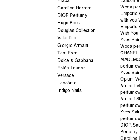
Woda pe
Carolina Herrera
Emporio 
DIOR Perfumy
with you
Hugo Boss
Emporio 
Douglas Collection
With You 
Valentino
Yves Sai
Giorgio Armani
Woda pe
Tom Ford
CHANEL
MADEMO
Dolce & Gabbana
perfumo
Estée Lauder
Yves Sain
Versace
Opium W
Lancôme
Armani 
Indigo Nails
perfumo
Armani S
perfumo
Yves Sai
perfumo
DIOR Sau
Perfumy
Carolina