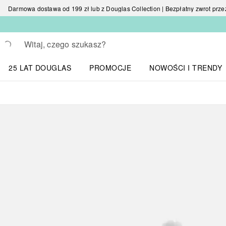
Darmowa dostawa od 199 zł lub z Douglas Collection | Bezpłatny zwrot przez 
Wracać
Wykonaj wyszukiwanie
25 LAT DOUGLAS
PROMOCJE
NOWOŚCI I TRENDY
Otwórz menu NOWOŚC