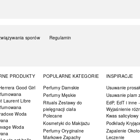
związywania sporów
Regulamin
RNE PRODUKTY
POPULARNE KATEGORIE
INSPIRACJE
Herrera Good Girl
Perfumy Damskie
Usuwanie prosa
rfumowana
Perfumy Męskie
Usuwanie plam z
t Laurent Libre
Rituals Zestawy do
EdP, EdT i inne -
rfumowana
pielęgnacji ciała
Wyjaśnienie różn
radoxe Woda
Polecane
Kwas salicylowy
wana
Kosmetyki do Makijażu
Podkłady Kryjąc
uvage Woda
Perfumy Oryginalne
Zapalenie Około
wana
Markowe Zapachy
Leczenie
a vie est belle