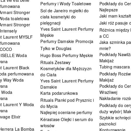
Perfumy i Wody Toaletowe
Podkłady do Cer
rfumowana
Najlepsze
Sol de Janeiro mgiełki do
Armani Stronger
Jaki mam kształ
ciała kosmetyki do
 Woda toaletowa
pielęgnacji
Jaki róż pasuje
Armani Stronger
Yves Saint Laurent Perfumy
Różnica między
Intensely
Męskie
a CC
nt Laurent MYSLF
Perfumy Damskie Promocja
Jaka szminka pa
rfumowana
Tylko w Douglas
mnie?
 COCO
Podkłady Nawilż
ISELLE Woda
Hugo Boss Perfumy Męskie
Makijaż
wana
Rituals Zestawy
Tubing mascara
t Laurent Black
Kosmetyków dla Mężczyzn
oda perfumowana
Podkłady Rozświ
do Ciała
My Way Woda
Makijaż
Yves Saint Laurent Perfumy
wana
Podkłady do Cer
Damskie
i Woda
Wrażliwej
Karta podarunkowa
wana
Nakładanie rozś
Rituals Pianki pod Prysznic i
nt Laurent Y Woda
Podkłady do cery
do Mycia
wana
duży wybór| Mak
Najlepiej oceniane perfumy
vage Elixir
Szybkie schnięci
Kérastase Olejki i serum do
paznokci
włosów
 Herrera La Bomba
Konturowanie