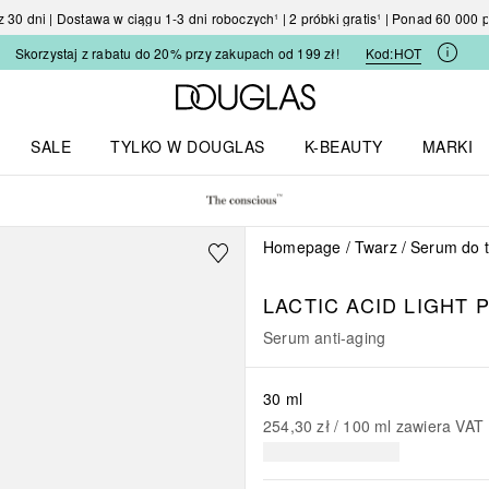
30 dni | Dostawa w ciągu 1-3 dni roboczych¹ | 2 próbki gratis¹ | Ponad 60 000
Skorzystaj z rabatu do 20% przy zakupach od 199 zł!
Kod:
HOT
Strona główna Douglas
SALE
TYLKO W DOUGLAS
K-BEAUTY
MARKI
I I TRENDY
Otwórz menu TYLKO W DOUGLAS
Otwórz menu K-BEAUTY
Otwórz 
Homepage
Twarz
Serum do 
LACTIC ACID LIGHT
Serum anti-aging
30 ml
254,30 zł
 / 
100
ml
zawiera VAT