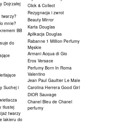
y Dojrzałej
Click & Collect
Rezygnacja i zwrot
t twarzy?
Beauty Mirror
 do mnie?
Karta Douglas
 kremem BB
Aplikacja Douglas
Rabanne 1 Million Perfumy
suje do
Męskie
Armani Acqua di Gio
ające
Eros Versace
Perfumy Born In Roma
Valentino
etlające
Jean Paul Gaultier Le Male
y Suchej i
Carolina Herrera Good Girl
DIOR Sauvage
wietlacza
Chanel Bleu de Chanel
 tłustej
perfumy
ijaż twarzy
e lakieru do