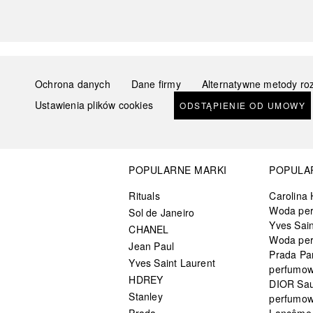
Ochrona danych
Dane firmy
Alternatywne metody ro
Ustawienia plików cookies
ODSTĄPIENIE OD UMOWY
POPULARNE MARKI
POPULA
Rituals
Carolina 
Woda pe
Sol de Janeiro
Yves Sain
CHANEL
Woda pe
Jean Paul
Prada Pa
Yves Saint Laurent
perfumo
HDREY
DIOR Sa
Stanley
perfumo
Prada
Lancôme L