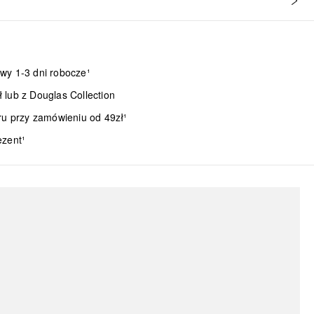
wy 1-3 dni robocze¹
lub z Douglas Collection
ru przy zamówieniu od 49zł¹
ezent¹