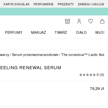
 produktów
KARTA DOUGLAS
PERFUMERIE
PREZENTY
ZABIEGI I USŁUGI
Do listy ży
Do wyszukiwarki
Moje konto
Do 
PERFUMY
MAKIJAŻ
TWARZ
CIAŁO
WŁOSY
menu MARKI
Otwórz menu Perfumy
Otwórz menu Makijaż
Otwórz menu Twarz
Otwórz menu Ciało
Otwórz
twarzy
Serum przeciwzmarszczkowe
The conscious™ Lactic Acid 
 PEELING RENEWAL SERUM
0
(
0
)
76,29 zł