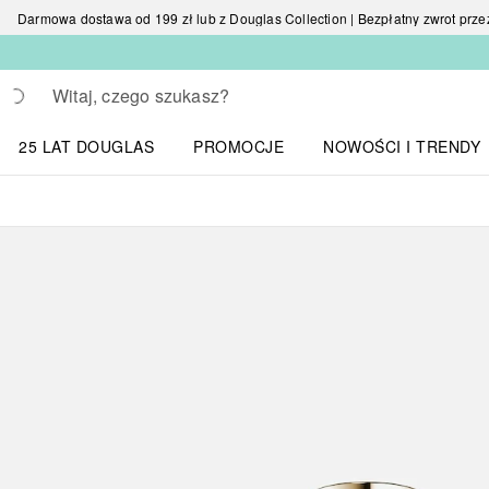
Darmowa dostawa od 199 zł lub z Douglas Collection | Bezpłatny zwrot przez 
Wracać
Wykonaj wyszukiwanie
25 LAT DOUGLAS
PROMOCJE
NOWOŚCI I TRENDY
Otwórz menu NOWOŚC