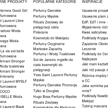
RNE PRODUKTY
POPULARNE KATEGORIE
INSPIRACJE
Herrera Good Girl
Perfumy Damskie
Usuwanie prosa
rfumowana
Perfumy Męskie
Usuwanie plam z
t Laurent Libre
Rituals Zestawy do
EdP, EdT i inne -
rfumowana
pielęgnacji ciała
Wyjaśnienie różn
radoxe Woda
Polecane
Kwas salicylowy
wana
Kosmetyki do Makijażu
Podkłady Kryjąc
uvage Woda
Perfumy Oryginalne
Zapalenie Około
wana
Markowe Zapachy
Leczenie
a vie est belle
Perfumy i Wody Toaletowe
Podkłady do Cer
rfumowana
Najlepsze
Sol de Janeiro mgiełki do
Armani Stronger
Jaki mam kształ
ciała kosmetyki do
 Woda toaletowa
pielęgnacji
Jaki róż pasuje
Armani Stronger
Yves Saint Laurent Perfumy
Różnica między
Intensely
Męskie
a CC
nt Laurent MYSLF
Perfumy Damskie Promocja
Jaka szminka pa
rfumowana
Tylko w Douglas
mnie?
 COCO
Podkłady Nawilż
ISELLE Woda
Hugo Boss Perfumy Męskie
Makijaż
wana
Rituals Zestawy
Tubing mascara
t Laurent Black
Kosmetyków dla Mężczyzn