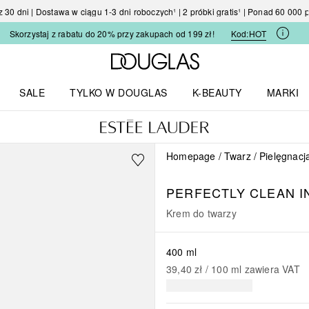
30 dni | Dostawa w ciągu 1-3 dni roboczych¹ | 2 próbki gratis¹ | Ponad 60 000
Skorzystaj z rabatu do 20% przy zakupach od 199 zł!
Kod:
HOT
Strona główna Douglas
SALE
TYLKO W DOUGLAS
K-BEAUTY
MARKI
I I TRENDY
Otwórz menu TYLKO W DOUGLAS
Otwórz menu K-BEAUTY
Otwórz 
Homepage
Twarz
Pielęgnacj
PERFECTLY CLEAN
I
Krem do twarzy
400 ml
39,40 zł
 / 
100
ml
zawiera VAT