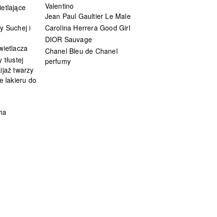
Valentino
etlające
Jean Paul Gaultier Le Male
y Suchej i
Carolina Herrera Good Girl
DIOR Sauvage
wietlacza
Chanel Bleu de Chanel
 tłustej
perfumy
ijaż twarzy
e lakieru do
ha