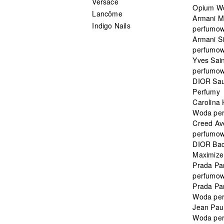
Versace
Opium W
Lancôme
Armani 
Indigo Nails
perfumo
Armani S
perfumo
Yves Sai
perfumo
DIOR Sau
Perfumy
Carolina
Woda pe
Creed Av
perfumo
DIOR Bac
Maximizer
Prada Pa
perfumo
Prada Pa
Woda pe
Jean Paul
Woda pe