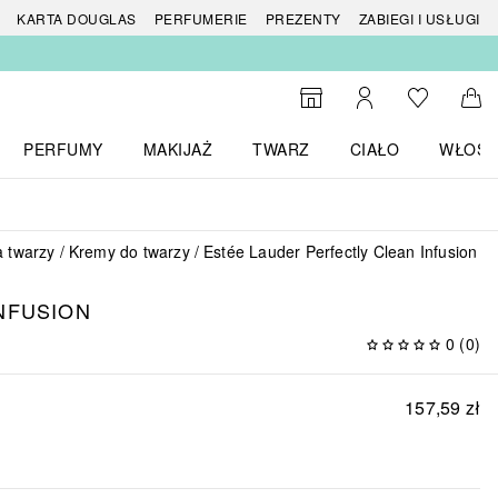
 produktów
KARTA DOUGLAS
PERFUMERIE
PREZENTY
ZABIEGI I USŁUGI
Do listy ży
Do wyszukiwarki
Moje konto
Do 
PERFUMY
MAKIJAŻ
TWARZ
CIAŁO
WŁOSY
menu MARKI
Otwórz menu Perfumy
Otwórz menu Makijaż
Otwórz menu Twarz
Otwórz menu Ciało
Otwórz
a twarzy
Kremy do twarzy
Estée Lauder Perfectly Clean Infusion
NFUSION
0
(
0
)
157,59 zł