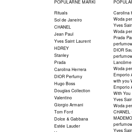
POPULARNE MARKI
POPULA
Rituals
Carolina 
Woda pe
Sol de Janeiro
Yves Sain
CHANEL
Woda pe
Jean Paul
Prada Pa
Yves Saint Laurent
perfumo
HDREY
DIOR Sa
Stanley
perfumo
Prada
Lancôme L
Woda pe
Carolina Herrera
Emporio 
DIOR Perfumy
with you
Hugo Boss
Emporio 
Douglas Collection
With You 
Valentino
Yves Sai
Giorgio Armani
Woda pe
Tom Ford
CHANEL
MADEMO
Dolce & Gabbana
perfumo
Estée Lauder
Yves Sain