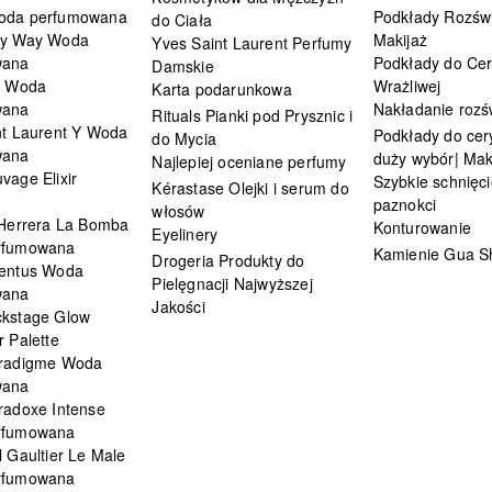
oda perfumowana
Podkłady Rozświ
do Ciała
My Way Woda
Makijaż
Yves Saint Laurent Perfumy
wana
Podkłady do Cer
Damskie
i Woda
Wrażliwej
Karta podarunkowa
wana
Nakładanie rozś
Rituals Pianki pod Prysznic i
nt Laurent Y Woda
Podkłady do cery
do Mycia
wana
duży wybór| Mak
Najlepiej oceniane perfumy
vage Elixir
Szybkie schnięci
Kérastase Olejki i serum do
paznokci
włosów
 Herrera La Bomba
Konturowanie
Eyelinery
rfumowana
Kamienie Gua S
Drogeria Produkty do
entus Woda
Pielęgnacji Najwyższej
wana
Jakości
kstage Glow
 Palette
radigme Woda
wana
radoxe Intense
rfumowana
 Gaultier Le Male
rfumowana