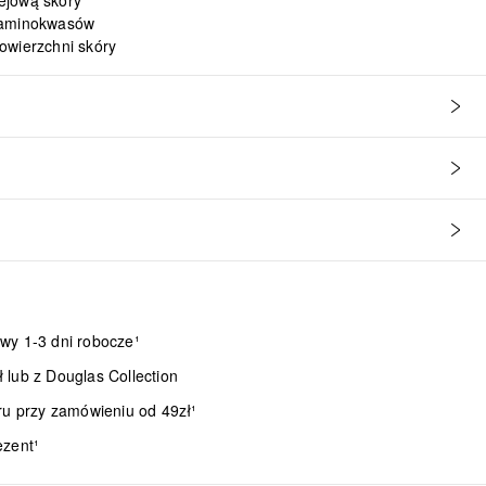
ejową skóry
 aminokwasów
owierzchni skóry
wy 1-3 dni robocze¹
lub z Douglas Collection
ru przy zamówieniu od 49zł¹
ezent¹