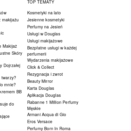
TOP TEMATY
ków
Kosmetyki na lato
 makijażu
Jesienne kosmetyki
Perfumy na Jesień
ic
Usługi w Douglas
Usługi makijażowe
e Makijaż
Bezpłatne usługi w każdej
ustne Skóry
perfumerii
Wydarzenia makijażowe
y Dojrzałej
Click & Collect
Rezygnacja i zwrot
t twarzy?
Beauty Mirror
 do mnie?
Karta Douglas
 kremem BB
Aplikacja Douglas
Rabanne 1 Million Perfumy
suje do
Męskie
Armani Acqua di Gio
ające
Eros Versace
Perfumy Born In Roma