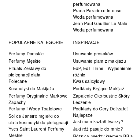
perfumowana
Prada Paradoxe Intense
Woda perfumowana
Jean Paul Gaultier Le Male
Woda perfumowana
POPULARNE KATEGORIE
INSPIRACJE
Perfumy Damskie
Usuwanie prosaków
Perfumy Męskie
Usuwanie plam z makijażu
Rituals Zestawy do
EdP, EdT i inne - Wyjaśnienie
pielęgnacji ciała
różnic
Polecane
Kwas salicylowy
Kosmetyki do Makijażu
Podkłady Kryjące Makijaż
Perfumy Oryginalne Markowe
Zapalenie Okołoustne Skóry
Zapachy
Leczenie
Perfumy i Wody Toaletowe
Podkłady do Cery Dojrzałej
Najlepsze
Sol de Janeiro mgiełki do
Jaki mam kształt twarzy?
ciała kosmetyki do pielęgnacji
Yves Saint Laurent Perfumy
Jaki róż pasuje do mnie?
Męskie
Różnica między kremem BB a