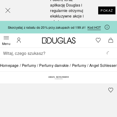
[navigation.slideout.screenreader]
aplikację Douglas i
regularnie otrzymuj
POKAŻ
ekskluzywne akcje i
rabaty
Skorzystaj z rabatu do 20% przy zakupach od 199 zł!
Kod:
HOT
Strona główna Douglas
Do listy ży
Otwórz menu
Moje konto
Do 
Menu
Wracać
Wykonaj wyszukiwanie
Homepage
Perfumy
Perfumy damskie
Perfumy
Angel Schlesser