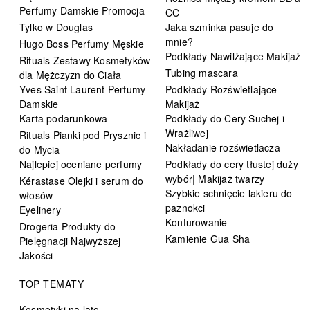
Perfumy Damskie Promocja
CC
Tylko w Douglas
Jaka szminka pasuje do
mnie?
Hugo Boss Perfumy Męskie
Podkłady Nawilżające Makijaż
Rituals Zestawy Kosmetyków
Tubing mascara
dla Mężczyzn do Ciała
Yves Saint Laurent Perfumy
Podkłady Rozświetlające
Damskie
Makijaż
Karta podarunkowa
Podkłady do Cery Suchej i
Wrażliwej
Rituals Pianki pod Prysznic i
Nakładanie rozświetlacza
do Mycia
Najlepiej oceniane perfumy
Podkłady do cery tłustej duży
wybór| Makijaż twarzy
Kérastase Olejki i serum do
Szybkie schnięcie lakieru do
włosów
paznokci
Eyelinery
Konturowanie
Drogeria Produkty do
Kamienie Gua Sha
Pielęgnacji Najwyższej
Jakości
TOP TEMATY
Kosmetyki na lato