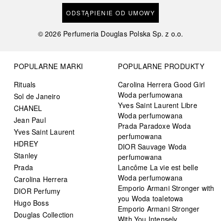
ODSTĄPIENIE OD UMOWY
©
2026
Perfumeria Douglas Polska Sp. z o.o.
POPULARNE MARKI
POPULARNE PRODUKTY
Rituals
Carolina Herrera Good Girl
Woda perfumowana
Sol de Janeiro
Yves Saint Laurent Libre
CHANEL
Woda perfumowana
Jean Paul
Prada Paradoxe Woda
Yves Saint Laurent
perfumowana
HDREY
DIOR Sauvage Woda
Stanley
perfumowana
Prada
Lancôme La vie est belle
Woda perfumowana
Carolina Herrera
Emporio Armani Stronger with
DIOR Perfumy
you Woda toaletowa
Hugo Boss
Emporio Armani Stronger
Douglas Collection
With You Intensely