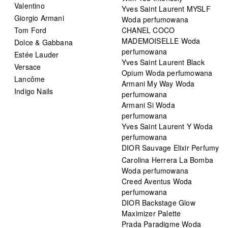
Valentino
Yves Saint Laurent MYSLF
Giorgio Armani
Woda perfumowana
Tom Ford
CHANEL COCO
MADEMOISELLE Woda
Dolce & Gabbana
perfumowana
Estée Lauder
Yves Saint Laurent Black
Versace
Opium Woda perfumowana
Lancôme
Armani My Way Woda
Indigo Nails
perfumowana
Armani Si Woda
perfumowana
Yves Saint Laurent Y Woda
perfumowana
DIOR Sauvage Elixir Perfumy
Carolina Herrera La Bomba
Woda perfumowana
Creed Aventus Woda
perfumowana
DIOR Backstage Glow
Maximizer Palette
Prada Paradigme Woda