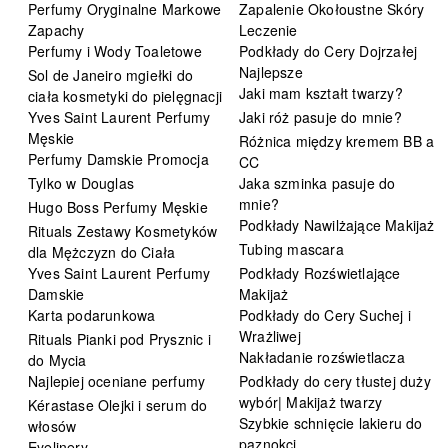
Perfumy Oryginalne Markowe
Zapalenie Okołoustne Skóry
Zapachy
Leczenie
Perfumy i Wody Toaletowe
Podkłady do Cery Dojrzałej
Najlepsze
Sol de Janeiro mgiełki do
Jaki mam kształt twarzy?
ciała kosmetyki do pielęgnacji
Yves Saint Laurent Perfumy
Jaki róż pasuje do mnie?
Męskie
Różnica między kremem BB a
Perfumy Damskie Promocja
CC
Tylko w Douglas
Jaka szminka pasuje do
mnie?
Hugo Boss Perfumy Męskie
Podkłady Nawilżające Makijaż
Rituals Zestawy Kosmetyków
Tubing mascara
dla Mężczyzn do Ciała
Yves Saint Laurent Perfumy
Podkłady Rozświetlające
Damskie
Makijaż
Karta podarunkowa
Podkłady do Cery Suchej i
Wrażliwej
Rituals Pianki pod Prysznic i
Nakładanie rozświetlacza
do Mycia
Najlepiej oceniane perfumy
Podkłady do cery tłustej duży
wybór| Makijaż twarzy
Kérastase Olejki i serum do
Szybkie schnięcie lakieru do
włosów
paznokci
Eyelinery