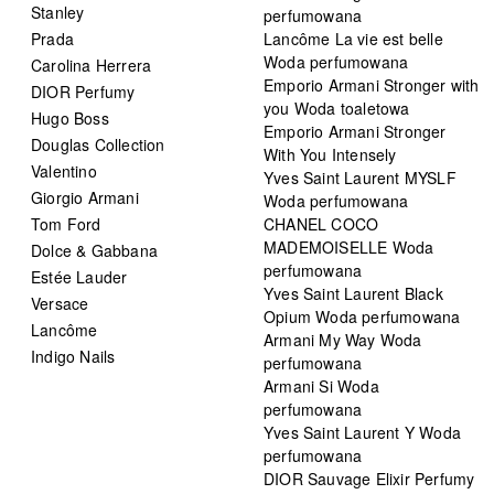
Stanley
perfumowana
Prada
Lancôme La vie est belle
Woda perfumowana
Carolina Herrera
Emporio Armani Stronger with
DIOR Perfumy
you Woda toaletowa
Hugo Boss
Emporio Armani Stronger
Douglas Collection
With You Intensely
Valentino
Yves Saint Laurent MYSLF
Giorgio Armani
Woda perfumowana
Tom Ford
CHANEL COCO
MADEMOISELLE Woda
Dolce & Gabbana
perfumowana
Estée Lauder
Yves Saint Laurent Black
Versace
Opium Woda perfumowana
Lancôme
Armani My Way Woda
Indigo Nails
perfumowana
Armani Si Woda
perfumowana
Yves Saint Laurent Y Woda
perfumowana
DIOR Sauvage Elixir Perfumy