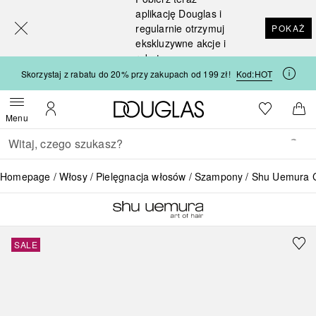
[navigation.slideout.screenreader]
aplikację Douglas i
regularnie otrzymuj
POKAŻ
ekskluzywne akcje i
rabaty
Skorzystaj z rabatu do 20% przy zakupach od 199 zł!
Kod:
HOT
Strona główna Douglas
Do listy ży
Otwórz menu
Moje konto
Do 
Menu
Wracać
Wykonaj wyszukiwanie
Homepage
Włosy
Pielęgnacja włosów
Szampony
Shu Uemura C
SALE