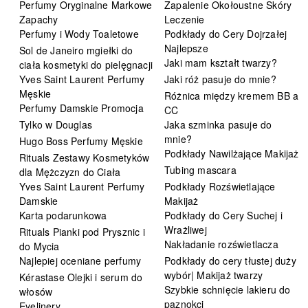
Perfumy Oryginalne Markowe
Zapalenie Okołoustne Skóry
Zapachy
Leczenie
Perfumy i Wody Toaletowe
Podkłady do Cery Dojrzałej
Najlepsze
Sol de Janeiro mgiełki do
Jaki mam kształt twarzy?
ciała kosmetyki do pielęgnacji
Yves Saint Laurent Perfumy
Jaki róż pasuje do mnie?
Męskie
Różnica między kremem BB a
Perfumy Damskie Promocja
CC
Tylko w Douglas
Jaka szminka pasuje do
mnie?
Hugo Boss Perfumy Męskie
Podkłady Nawilżające Makijaż
Rituals Zestawy Kosmetyków
Tubing mascara
dla Mężczyzn do Ciała
Yves Saint Laurent Perfumy
Podkłady Rozświetlające
Damskie
Makijaż
Karta podarunkowa
Podkłady do Cery Suchej i
Wrażliwej
Rituals Pianki pod Prysznic i
Nakładanie rozświetlacza
do Mycia
Najlepiej oceniane perfumy
Podkłady do cery tłustej duży
wybór| Makijaż twarzy
Kérastase Olejki i serum do
Szybkie schnięcie lakieru do
włosów
paznokci
Eyelinery