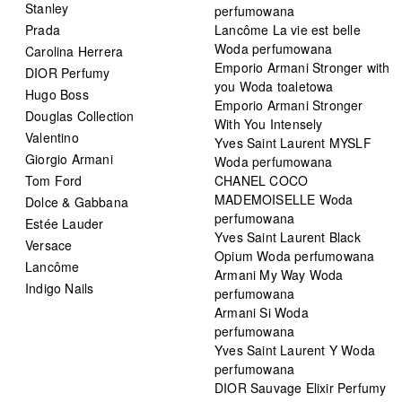
Stanley
perfumowana
Prada
Lancôme La vie est belle
Woda perfumowana
Carolina Herrera
Emporio Armani Stronger with
DIOR Perfumy
you Woda toaletowa
Hugo Boss
Emporio Armani Stronger
Douglas Collection
With You Intensely
Valentino
Yves Saint Laurent MYSLF
Giorgio Armani
Woda perfumowana
Tom Ford
CHANEL COCO
MADEMOISELLE Woda
Dolce & Gabbana
perfumowana
Estée Lauder
Yves Saint Laurent Black
Versace
Opium Woda perfumowana
Lancôme
Armani My Way Woda
Indigo Nails
perfumowana
Armani Si Woda
perfumowana
Yves Saint Laurent Y Woda
perfumowana
DIOR Sauvage Elixir Perfumy