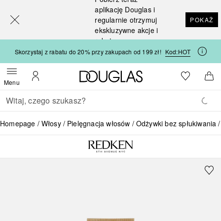
[navigation.slideout.screenreader]
aplikację Douglas i
regularnie otrzymuj
POKAŻ
ekskluzywne akcje i
rabaty
Skorzystaj z rabatu do 20% przy zakupach od 199 zł!
Kod:
HOT
Strona główna Douglas
Do listy ży
Otwórz menu
Moje konto
Do 
Menu
Wracać
Wykonaj wyszukiwanie
Homepage
Włosy
Pielęgnacja włosów
Odżywki bez spłukiwania