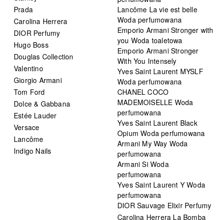
Prada
Lancôme La vie est belle
Woda perfumowana
Carolina Herrera
Emporio Armani Stronger with
DIOR Perfumy
you Woda toaletowa
Hugo Boss
Emporio Armani Stronger
Douglas Collection
With You Intensely
Valentino
Yves Saint Laurent MYSLF
Giorgio Armani
Woda perfumowana
Tom Ford
CHANEL COCO
MADEMOISELLE Woda
Dolce & Gabbana
perfumowana
Estée Lauder
Yves Saint Laurent Black
Versace
Opium Woda perfumowana
Lancôme
Armani My Way Woda
Indigo Nails
perfumowana
Armani Si Woda
perfumowana
Yves Saint Laurent Y Woda
perfumowana
DIOR Sauvage Elixir Perfumy
Carolina Herrera La Bomba