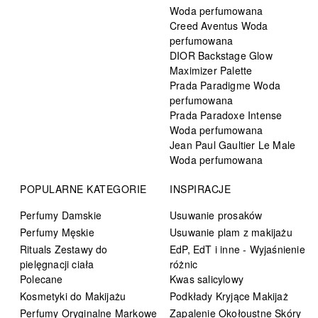
Woda perfumowana
Creed Aventus Woda
perfumowana
DIOR Backstage Glow
Maximizer Palette
Prada Paradigme Woda
perfumowana
Prada Paradoxe Intense
Woda perfumowana
Jean Paul Gaultier Le Male
Woda perfumowana
POPULARNE KATEGORIE
INSPIRACJE
Perfumy Damskie
Usuwanie prosaków
Perfumy Męskie
Usuwanie plam z makijażu
Rituals Zestawy do
EdP, EdT i inne - Wyjaśnienie
pielęgnacji ciała
różnic
Polecane
Kwas salicylowy
Kosmetyki do Makijażu
Podkłady Kryjące Makijaż
Perfumy Oryginalne Markowe
Zapalenie Okołoustne Skóry