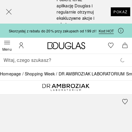
[navigation.slideout.screenreader]
aplikację Douglas i
regularnie otrzymuj
POKAŻ
ekskluzywne akcje i
rabaty
Skorzystaj z rabatu do 20% przy zakupach od 199 zł!
Kod:
HOT
Strona główna Douglas
Do listy ży
Otwórz menu
Moje konto
Do 
Menu
Wracać
Wykonaj wyszukiwanie
Homepage
Shopping Week
DR AMBROZIAK LABORATORIUM Smo