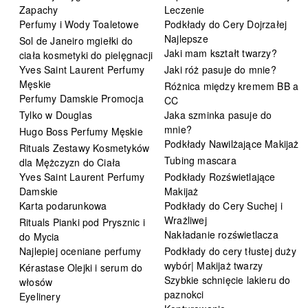
Zapachy
Leczenie
Perfumy i Wody Toaletowe
Podkłady do Cery Dojrzałej
Najlepsze
Sol de Janeiro mgiełki do
Jaki mam kształt twarzy?
ciała kosmetyki do pielęgnacji
Yves Saint Laurent Perfumy
Jaki róż pasuje do mnie?
Męskie
Różnica między kremem BB a
Perfumy Damskie Promocja
CC
Tylko w Douglas
Jaka szminka pasuje do
mnie?
Hugo Boss Perfumy Męskie
Podkłady Nawilżające Makijaż
Rituals Zestawy Kosmetyków
Tubing mascara
dla Mężczyzn do Ciała
Yves Saint Laurent Perfumy
Podkłady Rozświetlające
Damskie
Makijaż
Karta podarunkowa
Podkłady do Cery Suchej i
Wrażliwej
Rituals Pianki pod Prysznic i
Nakładanie rozświetlacza
do Mycia
Najlepiej oceniane perfumy
Podkłady do cery tłustej duży
wybór| Makijaż twarzy
Kérastase Olejki i serum do
Szybkie schnięcie lakieru do
włosów
paznokci
Eyelinery