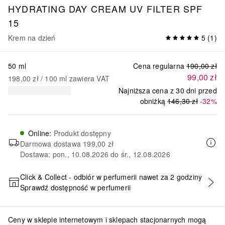
HYDRATING DAY CREAM UV FILTER SPF
15
Krem na dzień
5
(
1
)
50 ml
Cena regularna
190,00 zł
99,00 zł
198,00 zł
 / 
100
ml
zawiera VAT
Najniższa cena z 30 dni przed
obniżką
146,30 zł
-32%
Online
:
Produkt dostępny
Darmowa dostawa
199,00 zł
Dostawa: pon., 10.08.2026 do śr., 12.08.2026
Click & Collect - odbiór w perfumerii nawet za 2 godziny
Sprawdź dostępność w perfumerii
DODAJ DO KOSZYKA
Ceny w sklepie internetowym i sklepach stacjonarnych mogą