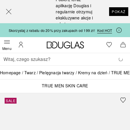
[navigation.slideout.screenreader]
aplikację Douglas i
regularnie otrzymuj
POKAŻ
ekskluzywne akcje i
rabaty
Skorzystaj z rabatu do 20% przy zakupach od 199 zł!
Kod:
HOT
Strona główna Douglas
Do listy ży
Otwórz menu
Moje konto
Do 
Menu
Wracać
Wykonaj wyszukiwanie
Homepage
Twarz
Pielęgnacja twarzy
Kremy na dzień
TRUE MEN
TRUE MEN SKIN CARE
SALE