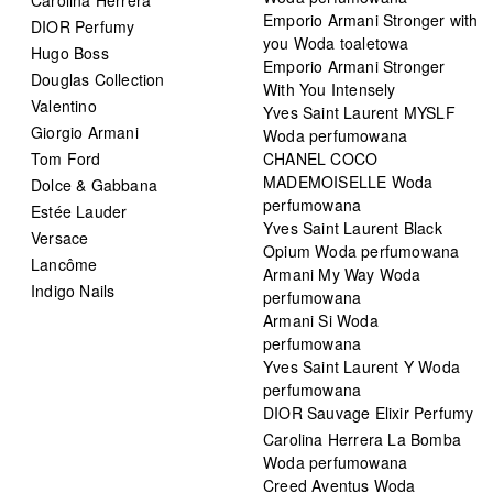
Emporio Armani Stronger with
DIOR Perfumy
you Woda toaletowa
Hugo Boss
Emporio Armani Stronger
Douglas Collection
With You Intensely
Valentino
Yves Saint Laurent MYSLF
Giorgio Armani
Woda perfumowana
Tom Ford
CHANEL COCO
MADEMOISELLE Woda
Dolce & Gabbana
perfumowana
Estée Lauder
Yves Saint Laurent Black
Versace
Opium Woda perfumowana
Lancôme
Armani My Way Woda
Indigo Nails
perfumowana
Armani Si Woda
perfumowana
Yves Saint Laurent Y Woda
perfumowana
DIOR Sauvage Elixir Perfumy
Carolina Herrera La Bomba
Woda perfumowana
Creed Aventus Woda