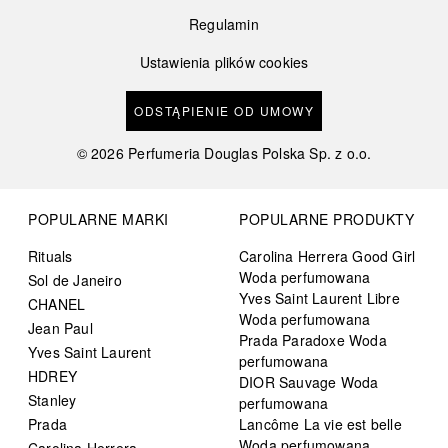
Regulamin
Ustawienia plików cookies
ODSTĄPIENIE OD UMOWY
©
2026
Perfumeria Douglas Polska Sp. z o.o.
POPULARNE MARKI
POPULARNE PRODUKTY
Rituals
Carolina Herrera Good Girl
Woda perfumowana
Sol de Janeiro
Yves Saint Laurent Libre
CHANEL
Woda perfumowana
Jean Paul
Prada Paradoxe Woda
Yves Saint Laurent
perfumowana
HDREY
DIOR Sauvage Woda
Stanley
perfumowana
Prada
Lancôme La vie est belle
Woda perfumowana
Carolina Herrera