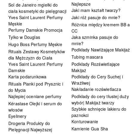
Najlepsze
Sol de Janeiro mgiełki do
Jaki mam kształt twarzy?
ciała kosmetyki do pielęgnacji
Yves Saint Laurent Perfumy
Jaki róż pasuje do mnie?
Męskie
Różnica między kremem BB a
Perfumy Damskie Promocja
CC
Tylko w Douglas
Jaka szminka pasuje do
mnie?
Hugo Boss Perfumy Męskie
Podkłady Nawilżające Makijaż
Rituals Zestawy Kosmetyków
Tubing mascara
dla Mężczyzn do Ciała
Yves Saint Laurent Perfumy
Podkłady Rozświetlające
Damskie
Makijaż
Karta podarunkowa
Podkłady do Cery Suchej i
Wrażliwej
Rituals Pianki pod Prysznic i
Nakładanie rozświetlacza
do Mycia
Najlepiej oceniane perfumy
Podkłady do cery tłustej duży
wybór| Makijaż twarzy
Kérastase Olejki i serum do
Szybkie schnięcie lakieru do
włosów
paznokci
Eyelinery
Konturowanie
Drogeria Produkty do
Kamienie Gua Sha
Pielęgnacji Najwyższej