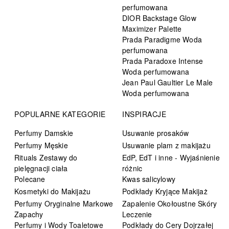
perfumowana
DIOR Backstage Glow
Maximizer Palette
Prada Paradigme Woda
perfumowana
Prada Paradoxe Intense
Woda perfumowana
Jean Paul Gaultier Le Male
Woda perfumowana
POPULARNE KATEGORIE
INSPIRACJE
Perfumy Damskie
Usuwanie prosaków
Perfumy Męskie
Usuwanie plam z makijażu
Rituals Zestawy do
EdP, EdT i inne - Wyjaśnienie
pielęgnacji ciała
różnic
Polecane
Kwas salicylowy
Kosmetyki do Makijażu
Podkłady Kryjące Makijaż
Perfumy Oryginalne Markowe
Zapalenie Okołoustne Skóry
Zapachy
Leczenie
Perfumy i Wody Toaletowe
Podkłady do Cery Dojrzałej