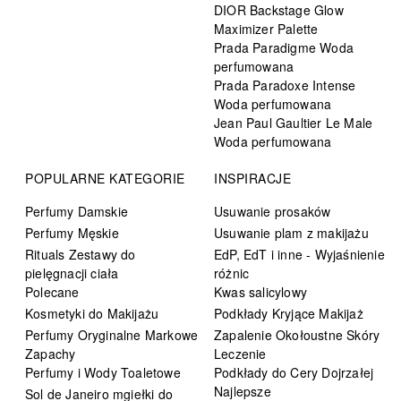
DIOR Backstage Glow
Maximizer Palette
Prada Paradigme Woda
perfumowana
Prada Paradoxe Intense
Woda perfumowana
Jean Paul Gaultier Le Male
Woda perfumowana
POPULARNE KATEGORIE
INSPIRACJE
Perfumy Damskie
Usuwanie prosaków
Perfumy Męskie
Usuwanie plam z makijażu
Rituals Zestawy do
EdP, EdT i inne - Wyjaśnienie
pielęgnacji ciała
różnic
Polecane
Kwas salicylowy
Kosmetyki do Makijażu
Podkłady Kryjące Makijaż
Perfumy Oryginalne Markowe
Zapalenie Okołoustne Skóry
Zapachy
Leczenie
Perfumy i Wody Toaletowe
Podkłady do Cery Dojrzałej
Najlepsze
Sol de Janeiro mgiełki do