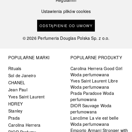
Ustawienia plików cookies
ODSTĄPIENIE OD UMOWY
©
2026
Perfumeria Douglas Polska Sp. z o.o.
POPULARNE MARKI
POPULARNE PRODUKTY
Rituals
Carolina Herrera Good Girl
Woda perfumowana
Sol de Janeiro
Yves Saint Laurent Libre
CHANEL
Woda perfumowana
Jean Paul
Prada Paradoxe Woda
Yves Saint Laurent
perfumowana
HDREY
DIOR Sauvage Woda
Stanley
perfumowana
Prada
Lancôme La vie est belle
Woda perfumowana
Carolina Herrera
Emporio Armani Stronger with
DIOR Perfumy