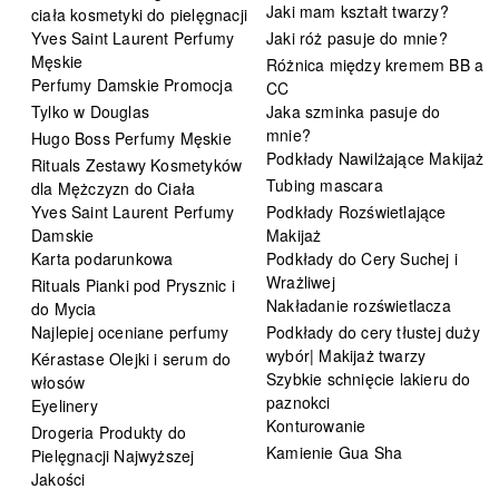
Jaki mam kształt twarzy?
ciała kosmetyki do pielęgnacji
Yves Saint Laurent Perfumy
Jaki róż pasuje do mnie?
Męskie
Różnica między kremem BB a
Perfumy Damskie Promocja
CC
Tylko w Douglas
Jaka szminka pasuje do
mnie?
Hugo Boss Perfumy Męskie
Podkłady Nawilżające Makijaż
Rituals Zestawy Kosmetyków
Tubing mascara
dla Mężczyzn do Ciała
Yves Saint Laurent Perfumy
Podkłady Rozświetlające
Damskie
Makijaż
Karta podarunkowa
Podkłady do Cery Suchej i
Wrażliwej
Rituals Pianki pod Prysznic i
Nakładanie rozświetlacza
do Mycia
Najlepiej oceniane perfumy
Podkłady do cery tłustej duży
wybór| Makijaż twarzy
Kérastase Olejki i serum do
Szybkie schnięcie lakieru do
włosów
paznokci
Eyelinery
Konturowanie
Drogeria Produkty do
Kamienie Gua Sha
Pielęgnacji Najwyższej
Jakości