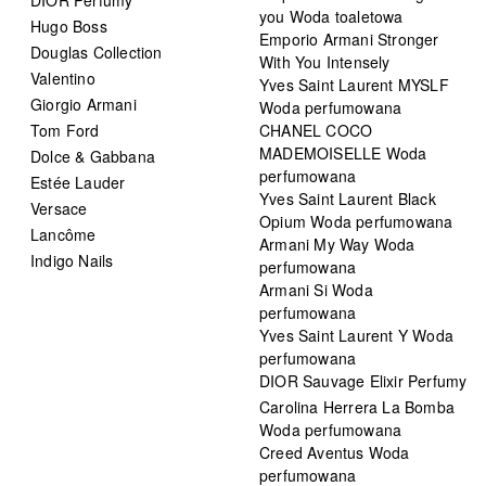
you Woda toaletowa
Hugo Boss
Emporio Armani Stronger
Douglas Collection
With You Intensely
Valentino
Yves Saint Laurent MYSLF
Giorgio Armani
Woda perfumowana
Tom Ford
CHANEL COCO
MADEMOISELLE Woda
Dolce & Gabbana
perfumowana
Estée Lauder
Yves Saint Laurent Black
Versace
Opium Woda perfumowana
Lancôme
Armani My Way Woda
Indigo Nails
perfumowana
Armani Si Woda
perfumowana
Yves Saint Laurent Y Woda
perfumowana
DIOR Sauvage Elixir Perfumy
Carolina Herrera La Bomba
Woda perfumowana
Creed Aventus Woda
perfumowana