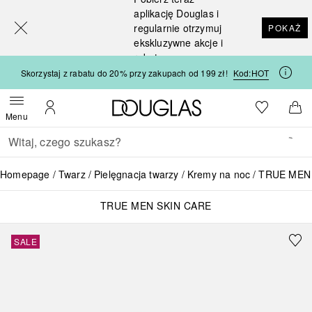
[navigation.slideout.screenreader]
aplikację Douglas i
regularnie otrzymuj
POKAŻ
ekskluzywne akcje i
rabaty
Skorzystaj z rabatu do 20% przy zakupach od 199 zł!
Kod:
HOT
Strona główna Douglas
Do listy ży
Otwórz menu
Moje konto
Do 
Menu
Wracać
Wykonaj wyszukiwanie
Homepage
Twarz
Pielęgnacja twarzy
Kremy na noc
TRUE MEN S
TRUE MEN SKIN CARE
SALE