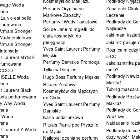
Kosmetyki do Makijażu
Podkłady Kryjąc
uvage Woda
Perfumy Oryginalne
Zapalenie Około
wana
Markowe Zapachy
Leczenie
a vie est belle
Perfumy i Wody Toaletowe
Podkłady do Cer
rfumowana
Najlepsze
Sol de Janeiro mgiełki do
Armani Stronger
Jaki mam kształ
ciała kosmetyki do
 Woda toaletowa
pielęgnacji
Jaki róż pasuje
Armani Stronger
Yves Saint Laurent Perfumy
Różnica między
Intensely
Męskie
a CC
nt Laurent MYSLF
Perfumy Damskie Promocja
Jaka szminka pa
rfumowana
Tylko w Douglas
mnie?
 COCO
Podkłady Nawilż
ISELLE Woda
Hugo Boss Perfumy Męskie
Makijaż
wana
Rituals Zestawy
Tubing mascara
t Laurent Black
Kosmetyków dla Mężczyzn
oda perfumowana
Podkłady Rozświ
do Ciała
My Way Woda
Makijaż
Yves Saint Laurent Perfumy
wana
Podkłady do Cer
Damskie
i Woda
Wrażliwej
Karta podarunkowa
wana
Nakładanie rozś
Rituals Pianki pod Prysznic i
nt Laurent Y Woda
Podkłady do cery
do Mycia
wana
duży wybór| Mak
Najlepiej oceniane perfumy