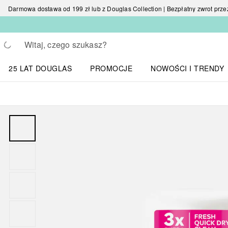
Darmowa dostawa od 199 zł lub z Douglas Collection | Bezpłatny zwrot przez 
Wracać
Wykonaj wyszukiwanie
25 LAT DOUGLAS
PROMOCJE
NOWOŚCI I TRENDY
Otwórz menu NOWOŚC