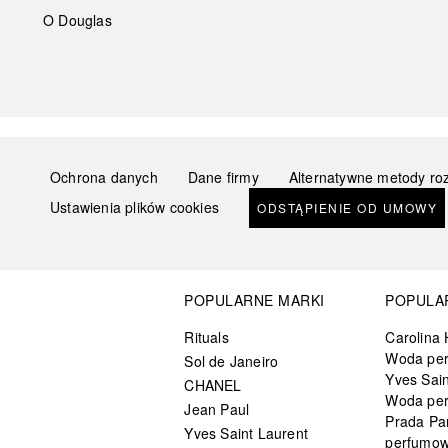
O Douglas
Ochrona danych
Dane firmy
Alternatywne metody ro
Ustawienia plików cookies
ODSTĄPIENIE OD UMOWY
POPULARNE MARKI
POPULA
Rituals
Carolina 
Woda pe
Sol de Janeiro
Yves Sain
CHANEL
Woda pe
Jean Paul
Prada Pa
Yves Saint Laurent
perfumo