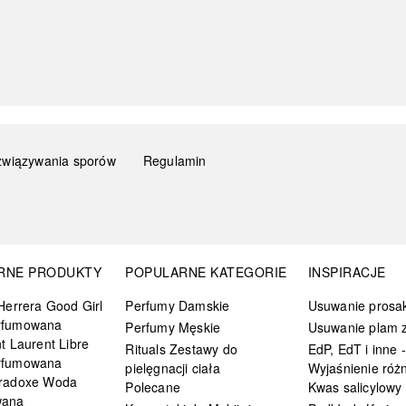
związywania sporów
Regulamin
RNE PRODUKTY
POPULARNE KATEGORIE
INSPIRACJE
Herrera Good Girl
Perfumy Damskie
Usuwanie prosa
rfumowana
Perfumy Męskie
Usuwanie plam z
t Laurent Libre
Rituals Zestawy do
EdP, EdT i inne -
rfumowana
pielęgnacji ciała
Wyjaśnienie różn
radoxe Woda
Polecane
Kwas salicylowy
wana