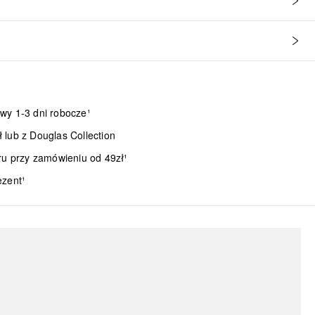
wy 1-3 dni robocze¹
lub z Douglas Collection
ru przy zamówieniu od 49zł¹
ezent¹