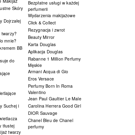
e Makijaż
Bezpłatne usługi w każdej
ustne Skóry
perfumerii
Wydarzenia makijażowe
y Dojrzałej
Click & Collect
Rezygnacja i zwrot
t twarzy?
Beauty Mirror
 do mnie?
Karta Douglas
 kremem BB
Aplikacja Douglas
Rabanne 1 Million Perfumy
suje do
Męskie
Armani Acqua di Gio
ające
Eros Versace
Perfumy Born In Roma
Valentino
etlające
Jean Paul Gaultier Le Male
y Suchej i
Carolina Herrera Good Girl
DIOR Sauvage
wietlacza
Chanel Bleu de Chanel
 tłustej
perfumy
ijaż twarzy