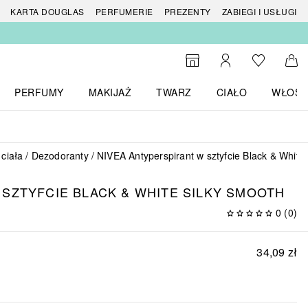
 produktów
KARTA DOUGLAS
PERFUMERIE
PREZENTY
ZABIEGI I USŁUGI
Do listy ży
Do wyszukiwarki
Moje konto
Do 
PERFUMY
MAKIJAŻ
TWARZ
CIAŁO
WŁOSY
menu MARKI
Otwórz menu Perfumy
Otwórz menu Makijaż
Otwórz menu Twarz
Otwórz menu Ciało
Otwórz
 ciała
Dezodoranty
NIVEA Antyperspirant w sztyfcie Black & White
SZTYFCIE BLACK & WHITE SILKY SMOOTH
0
(
0
)
34,09 zł