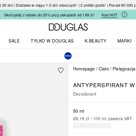
30 dni | Dostawa w ciągu 1-3 dni roboczych¹ | 2 próbki gratis¹ | Ponad 60 000
Skorzystaj z rabatu do 20% przy zakupach od 199 zł!
Kod:
HOT
Strona główna Douglas
SALE
TYLKO W DOUGLAS
K-BEAUTY
MARKI
I I TRENDY
Otwórz menu TYLKO W DOUGLAS
Otwórz menu K-BEAUTY
Otwórz 
Homepage
Ciało
Pielęgnacja
ANTYPERSPIRANT W 
Dezodorant
50 ml
68,18 zł
 / 
100
ml
zawiera VAT