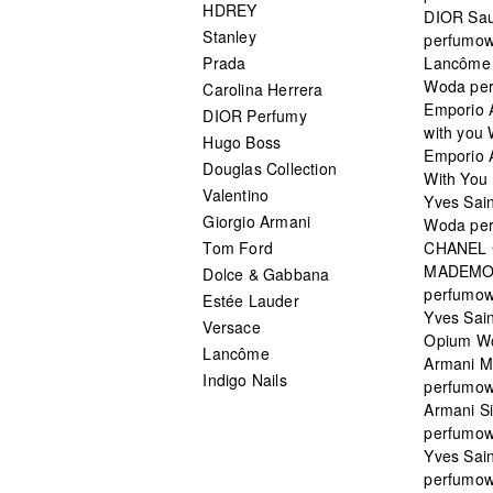
HDREY
DIOR Sa
Stanley
perfumo
Prada
Lancôme L
Woda pe
Carolina Herrera
Emporio 
DIOR Perfumy
with you
Hugo Boss
Emporio 
Douglas Collection
With You 
Valentino
Yves Sai
Giorgio Armani
Woda pe
Tom Ford
CHANEL
MADEMO
Dolce & Gabbana
perfumo
Estée Lauder
Yves Sain
Versace
Opium W
Lancôme
Armani 
Indigo Nails
perfumo
Armani S
perfumo
Yves Sai
perfumo