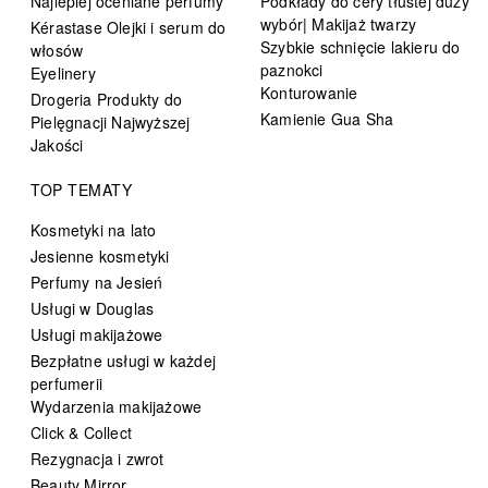
Najlepiej oceniane perfumy
Podkłady do cery tłustej duży
wybór| Makijaż twarzy
Kérastase Olejki i serum do
Szybkie schnięcie lakieru do
włosów
paznokci
Eyelinery
Konturowanie
Drogeria Produkty do
Kamienie Gua Sha
Pielęgnacji Najwyższej
Jakości
TOP TEMATY
Kosmetyki na lato
Jesienne kosmetyki
Perfumy na Jesień
Usługi w Douglas
Usługi makijażowe
Bezpłatne usługi w każdej
perfumerii
Wydarzenia makijażowe
Click & Collect
Rezygnacja i zwrot
Beauty Mirror