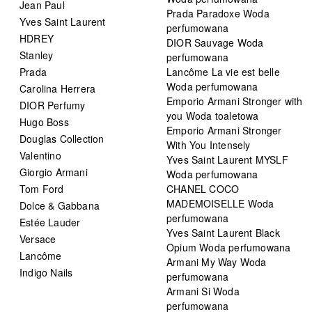
Jean Paul
Prada Paradoxe Woda
Yves Saint Laurent
perfumowana
HDREY
DIOR Sauvage Woda
Stanley
perfumowana
Prada
Lancôme La vie est belle
Woda perfumowana
Carolina Herrera
Emporio Armani Stronger with
DIOR Perfumy
you Woda toaletowa
Hugo Boss
Emporio Armani Stronger
Douglas Collection
With You Intensely
Valentino
Yves Saint Laurent MYSLF
Giorgio Armani
Woda perfumowana
Tom Ford
CHANEL COCO
MADEMOISELLE Woda
Dolce & Gabbana
perfumowana
Estée Lauder
Yves Saint Laurent Black
Versace
Opium Woda perfumowana
Lancôme
Armani My Way Woda
Indigo Nails
perfumowana
Armani Si Woda
perfumowana