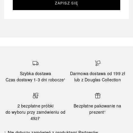
ZAPISZ SIĘ
Szybka dostawa
Darmowa dostawa od 199 zł
Czas dostawy 1-3 dni robocze¹
lub z Douglas Collection
2 bezpłatne próbki
Bezpłatne pakowanie na
do wyboru przy zamówieniu od
prezent¹
49zł¹
Nie dotyczy zamówień z produktami Partnerów.
¹