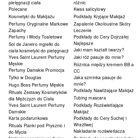
pielęgnacji ciała
różnic
Polecane
Kwas salicylowy
Kosmetyki do Makijażu
Podkłady Kryjące Makijaż
Perfumy Oryginalne Markowe
Zapalenie Okołoustne Skóry
Zapachy
Leczenie
Perfumy i Wody Toaletowe
Podkłady do Cery Dojrzałej
Najlepsze
Sol de Janeiro mgiełki do
Jaki mam kształt twarzy?
ciała kosmetyki do pielęgnacji
Yves Saint Laurent Perfumy
Jaki róż pasuje do mnie?
Męskie
Różnica między kremem BB a
Perfumy Damskie Promocja
CC
Tylko w Douglas
Jaka szminka pasuje do
mnie?
Hugo Boss Perfumy Męskie
Podkłady Nawilżające Makijaż
Rituals Zestawy Kosmetyków
Tubing mascara
dla Mężczyzn do Ciała
Yves Saint Laurent Perfumy
Podkłady Rozświetlające
Damskie
Makijaż
Karta podarunkowa
Podkłady do Cery Suchej i
Wrażliwej
Rituals Pianki pod Prysznic i
Nakładanie rozświetlacza
do Mycia