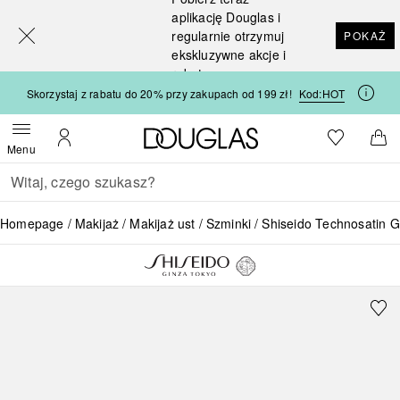
[navigation.slideout.screenreader]
aplikację Douglas i
regularnie otrzymuj
POKAŻ
ekskluzywne akcje i
rabaty
Skorzystaj z rabatu do 20% przy zakupach od 199 zł!
Kod:
HOT
Strona główna Douglas
Do listy ży
Otwórz menu
Moje konto
Do 
Menu
Wracać
Wykonaj wyszukiwanie
Homepage
Makijaż
Makijaż ust
Szminki
Shiseido Technosatin Ge