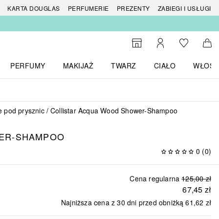
 produktów
KARTA DOUGLAS
PERFUMERIE
PREZENTY
ZABIEGI I USŁUGI
Do listy ży
Do wyszukiwarki
Moje konto
Do 
PERFUMY
MAKIJAŻ
TWARZ
CIAŁO
WŁOSY
menu MARKI
Otwórz menu Perfumy
Otwórz menu Makijaż
Otwórz menu Twarz
Otwórz menu Ciało
Otwórz
e pod prysznic
Collistar Acqua Wood Shower-Shampoo
ER-SHAMPOO
0
(
0
)
Cena regularna
125,00 zł
67,45 zł
Najniższa cena z 30 dni przed obniżką
61,62 zł