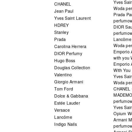
Yves Sain
CHANEL
Woda pe
Jean Paul
Prada Pa
Yves Saint Laurent
perfumo
HDREY
DIOR Sa
Stanley
perfumo
Prada
Lancôme L
Woda pe
Carolina Herrera
Emporio 
DIOR Perfumy
with you
Hugo Boss
Emporio 
Douglas Collection
With You 
Valentino
Yves Sai
Giorgio Armani
Woda pe
Tom Ford
CHANEL
MADEMO
Dolce & Gabbana
perfumo
Estée Lauder
Yves Sain
Versace
Opium W
Lancôme
Armani 
Indigo Nails
perfumo
Armani S