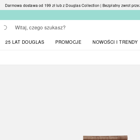
Darmowa dostawa od 199 zł lub z Douglas Collection | Bezpłatny zwrot przez 
Wracać
Wykonaj wyszukiwanie
25 LAT DOUGLAS
PROMOCJE
NOWOŚCI I TRENDY
Otwórz menu NOWOŚC