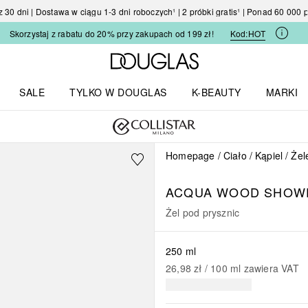
30 dni | Dostawa w ciągu 1-3 dni roboczych¹ | 2 próbki gratis¹ | Ponad 60 000
Skorzystaj z rabatu do 20% przy zakupach od 199 zł!
Kod:
HOT
Strona główna Douglas
SALE
TYLKO W DOUGLAS
K-BEAUTY
MARKI
I I TRENDY
Otwórz menu TYLKO W DOUGLAS
Otwórz menu K-BEAUTY
Otwórz 
Homepage
Ciało
Kąpiel
Żel
ACQUA WOOD SHOW
Żel pod prysznic
250 ml
26,98 zł
 / 
100
ml
zawiera VAT