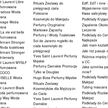
t Laurent Libre
Rituals Zestawy do
EdP, EdT i inne -
rfumowana
pielęgnacji ciała
Wyjaśnienie różn
radoxe Woda
Polecane
Kwas salicylowy
wana
Kosmetyki do Makijażu
Podkłady Kryjąc
uvage Woda
Perfumy Oryginalne
Zapalenie Około
wana
Markowe Zapachy
Leczenie
a vie est belle
Perfumy i Wody Toaletowe
Podkłady do Cer
rfumowana
Najlepsze
Sol de Janeiro mgiełki do
Armani Stronger
Jaki mam kształ
ciała kosmetyki do
 Woda toaletowa
pielęgnacji
Jaki róż pasuje
Armani Stronger
Yves Saint Laurent Perfumy
Różnica między
Intensely
Męskie
a CC
nt Laurent MYSLF
Perfumy Damskie Promocja
Jaka szminka pa
rfumowana
Tylko w Douglas
mnie?
 COCO
Podkłady Nawilż
ISELLE Woda
Hugo Boss Perfumy Męskie
Makijaż
wana
Rituals Zestawy
Tubing mascara
t Laurent Black
Kosmetyków dla Mężczyzn
oda perfumowana
Podkłady Rozświ
do Ciała
My Way Woda
Makijaż
Yves Saint Laurent Perfumy
wana
Podkłady do Cer
Damskie
i Woda
Wrażliwej