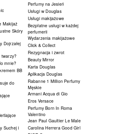
Perfumy na Jesień
ic
Usługi w Douglas
Usługi makijażowe
e Makijaż
Bezpłatne usługi w każdej
ustne Skóry
perfumerii
Wydarzenia makijażowe
y Dojrzałej
Click & Collect
Rezygnacja i zwrot
t twarzy?
Beauty Mirror
 do mnie?
Karta Douglas
 kremem BB
Aplikacja Douglas
Rabanne 1 Million Perfumy
suje do
Męskie
Armani Acqua di Gio
ające
Eros Versace
Perfumy Born In Roma
Valentino
etlające
Jean Paul Gaultier Le Male
y Suchej i
Carolina Herrera Good Girl