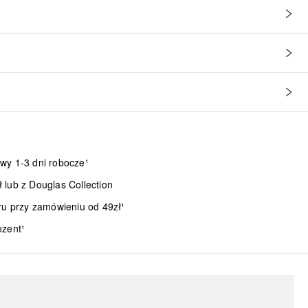
wy 1-3 dni robocze¹
lub z Douglas Collection
ru przy zamówieniu od 49zł¹
ezent¹