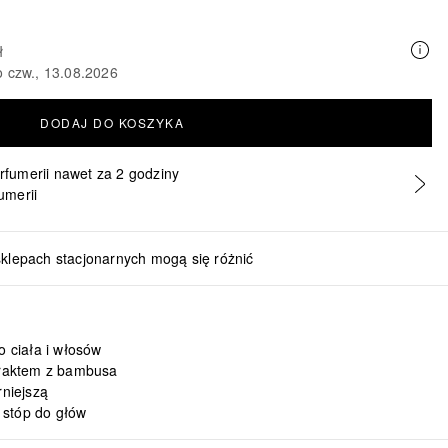
ł
o czw., 13.08.2026
DODAJ DO KOSZYKA
erfumerii nawet za 2 godziny
umerii
sklepach stacjonarnych mogą się różnić
o ciała i włosów
raktem z bambusa
rniejszą
 stóp do głów