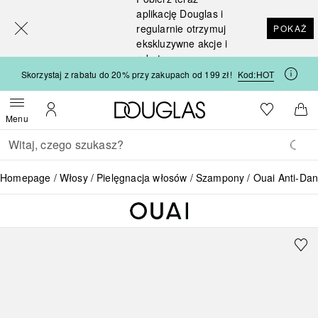
[navigation.slideout.screenreader]
aplikację Douglas i
regularnie otrzymuj
POKAŻ
ekskluzywne akcje i
rabaty
Skorzystaj z rabatu do 20% przy zakupach od 199 zł!
Kod:
HOT
Strona główna Douglas
Do listy ży
Otwórz menu
Moje konto
Do 
Menu
Wracać
Wykonaj wyszukiwanie
Homepage
Włosy
Pielęgnacja włosów
Szampony
Ouai Anti-Dan