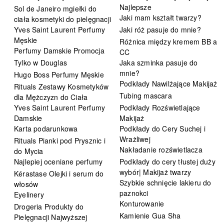
Najlepsze
Sol de Janeiro mgiełki do
Jaki mam kształt twarzy?
ciała kosmetyki do pielęgnacji
Yves Saint Laurent Perfumy
Jaki róż pasuje do mnie?
Męskie
Różnica między kremem BB a
Perfumy Damskie Promocja
CC
Tylko w Douglas
Jaka szminka pasuje do
mnie?
Hugo Boss Perfumy Męskie
Podkłady Nawilżające Makijaż
Rituals Zestawy Kosmetyków
Tubing mascara
dla Mężczyzn do Ciała
Yves Saint Laurent Perfumy
Podkłady Rozświetlające
Damskie
Makijaż
Karta podarunkowa
Podkłady do Cery Suchej i
Wrażliwej
Rituals Pianki pod Prysznic i
Nakładanie rozświetlacza
do Mycia
Najlepiej oceniane perfumy
Podkłady do cery tłustej duży
wybór| Makijaż twarzy
Kérastase Olejki i serum do
Szybkie schnięcie lakieru do
włosów
paznokci
Eyelinery
Konturowanie
Drogeria Produkty do
Kamienie Gua Sha
Pielęgnacji Najwyższej