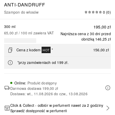
ANTI-DANDRUFF
Szampon do włosów
0
(
0
)
300 ml
195,00 zł
65,00 zł
 / 
100
ml
zawiera VAT
Najniższa cena z 30 dni przed
obniżką
146,25 zł
Cena z kodem
*
156,00 zł
HOT
*przy zamówieniach od 199 zł.
Online
:
Produkt dostępny
Darmowa dostawa
199,00 zł
Dostawa: wt., 11.08.2026 do czw., 13.08.2026
Click & Collect - odbiór w perfumerii nawet za 2 godziny
Sprawdź dostępność w perfumerii
DODAJ DO KOSZYKA