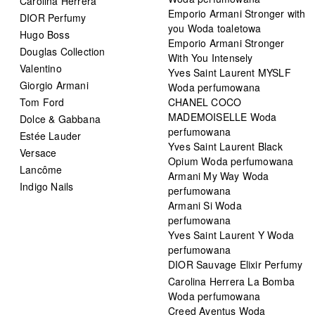
Carolina Herrera
Emporio Armani Stronger with
DIOR Perfumy
you Woda toaletowa
Hugo Boss
Emporio Armani Stronger
Douglas Collection
With You Intensely
Valentino
Yves Saint Laurent MYSLF
Giorgio Armani
Woda perfumowana
Tom Ford
CHANEL COCO
MADEMOISELLE Woda
Dolce & Gabbana
perfumowana
Estée Lauder
Yves Saint Laurent Black
Versace
Opium Woda perfumowana
Lancôme
Armani My Way Woda
Indigo Nails
perfumowana
Armani Si Woda
perfumowana
Yves Saint Laurent Y Woda
perfumowana
DIOR Sauvage Elixir Perfumy
Carolina Herrera La Bomba
Woda perfumowana
Creed Aventus Woda