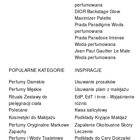
perfumowana
DIOR Backstage Glow
Maximizer Palette
Prada Paradigme Woda
perfumowana
Prada Paradoxe Intense
Woda perfumowana
Jean Paul Gaultier Le Male
Woda perfumowana
POPULARNE KATEGORIE
INSPIRACJE
Perfumy Damskie
Usuwanie prosaków
Perfumy Męskie
Usuwanie plam z makijażu
Rituals Zestawy do
EdP, EdT i inne - Wyjaśnienie
pielęgnacji ciała
różnic
Polecane
Kwas salicylowy
Kosmetyki do Makijażu
Podkłady Kryjące Makijaż
Perfumy Oryginalne Markowe
Zapalenie Okołoustne Skóry
Zapachy
Leczenie
Perfumy i Wody Toaletowe
Podkłady do Cery Dojrzałej