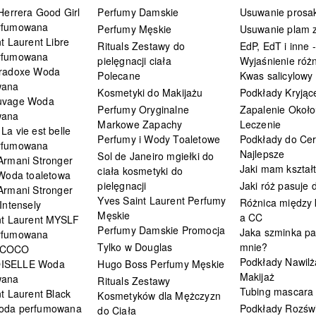
Herrera Good Girl
Perfumy Damskie
Usuwanie prosa
rfumowana
Perfumy Męskie
Usuwanie plam z
t Laurent Libre
Rituals Zestawy do
EdP, EdT i inne -
rfumowana
pielęgnacji ciała
Wyjaśnienie różn
radoxe Woda
Polecane
Kwas salicylowy
wana
Kosmetyki do Makijażu
Podkłady Kryjąc
uvage Woda
Perfumy Oryginalne
Zapalenie Około
wana
Markowe Zapachy
Leczenie
a vie est belle
Perfumy i Wody Toaletowe
Podkłady do Cer
rfumowana
Najlepsze
Sol de Janeiro mgiełki do
Armani Stronger
Jaki mam kształ
ciała kosmetyki do
 Woda toaletowa
pielęgnacji
Jaki róż pasuje
Armani Stronger
Yves Saint Laurent Perfumy
Różnica między
Intensely
Męskie
a CC
nt Laurent MYSLF
Perfumy Damskie Promocja
Jaka szminka pa
rfumowana
Tylko w Douglas
mnie?
 COCO
Podkłady Nawilż
ISELLE Woda
Hugo Boss Perfumy Męskie
Makijaż
wana
Rituals Zestawy
Tubing mascara
t Laurent Black
Kosmetyków dla Mężczyzn
oda perfumowana
Podkłady Rozświ
do Ciała