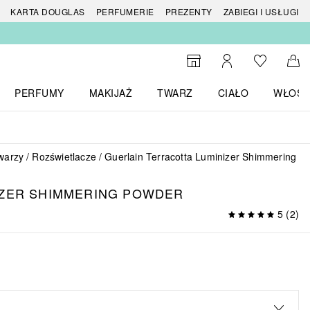
 produktów
KARTA DOUGLAS
PERFUMERIE
PREZENTY
ZABIEGI I USŁUGI
Do listy ży
Do wyszukiwarki
Moje konto
Do 
PERFUMY
MAKIJAŻ
TWARZ
CIAŁO
WŁOSY
menu MARKI
Otwórz menu Perfumy
Otwórz menu Makijaż
Otwórz menu Twarz
Otwórz menu Ciało
Otwórz
twarzy
Rozświetlacze
Guerlain Terracotta Luminizer Shimmering P
IZER SHIMMERING POWDER
5
(
2
)