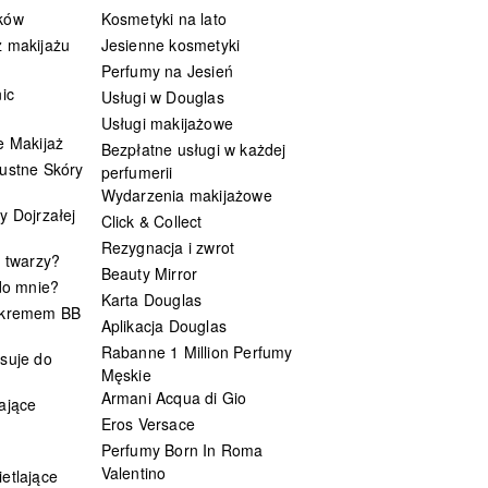
ków
Kosmetyki na lato
 makijażu
Jesienne kosmetyki
Perfumy na Jesień
ic
Usługi w Douglas
Usługi makijażowe
e Makijaż
Bezpłatne usługi w każdej
ustne Skóry
perfumerii
Wydarzenia makijażowe
y Dojrzałej
Click & Collect
Rezygnacja i zwrot
t twarzy?
Beauty Mirror
 do mnie?
Karta Douglas
 kremem BB
Aplikacja Douglas
Rabanne 1 Million Perfumy
suje do
Męskie
Armani Acqua di Gio
ające
Eros Versace
Perfumy Born In Roma
Valentino
etlające