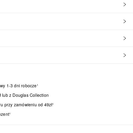
wy 1-3 dni robocze¹
lub z Douglas Collection
ru przy zamówieniu od 49zł¹
ezent¹