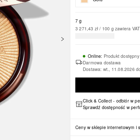
7 g
3 271,43 zł
 / 
100
g
zawiera VA
Online
:
Produkt dostępny
Darmowa dostawa
Dostawa: wt., 11.08.2026 d
Click & Collect - odbiór w p
Sprawdź dostępność w perf
Ceny w sklepie internetowym i 