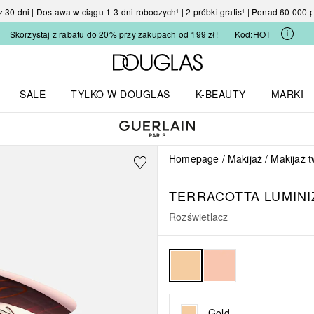
30 dni | Dostawa w ciągu 1-3 dni roboczych¹ | 2 próbki gratis¹ | Ponad 60 000
Skorzystaj z rabatu do 20% przy zakupach od 199 zł!
Kod:
HOT
Strona główna Douglas
SALE
TYLKO W DOUGLAS
K-BEAUTY
MARKI
I I TRENDY
Otwórz menu TYLKO W DOUGLAS
Otwórz menu K-BEAUTY
Otwórz 
Homepage
Makijaż
Makijaż 
TERRACOTTA
LUMIN
Rozświetlacz
Gold