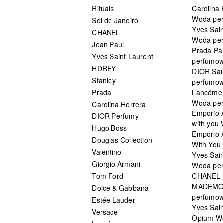
Rituals
Carolina 
Woda pe
Sol de Janeiro
Yves Sain
CHANEL
Woda pe
Jean Paul
Prada Pa
Yves Saint Laurent
perfumo
HDREY
DIOR Sa
Stanley
perfumo
Prada
Lancôme L
Woda pe
Carolina Herrera
Emporio 
DIOR Perfumy
with you
Hugo Boss
Emporio 
Douglas Collection
With You 
Valentino
Yves Sai
Giorgio Armani
Woda pe
Tom Ford
CHANEL
MADEMO
Dolce & Gabbana
perfumo
Estée Lauder
Yves Sain
Versace
Opium W