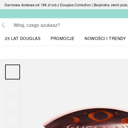
Darmowa dostawa od 199 zł lub z Douglas Collection | Bezpłatny zwrot przez 
Wracać
Wykonaj wyszukiwanie
25 LAT DOUGLAS
PROMOCJE
NOWOŚCI I TRENDY
Otwórz menu NOWOŚC