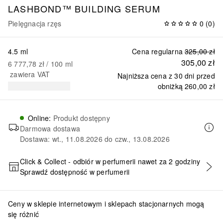
LASHBOND™ BUILDING SERUM
Pielęgnacja rzęs
0
(
0
)
4.5 ml
Cena regularna
325,00 zł
305,00 zł
6 777,78 zł
 / 
100
ml
zawiera VAT
Najniższa cena z 30 dni przed
obniżką
260,00 zł
Online
:
Produkt dostępny
Darmowa dostawa
Dostawa: wt., 11.08.2026 do czw., 13.08.2026
Click & Collect - odbiór w perfumerii nawet za 2 godziny
Sprawdź dostępność w perfumerii
DODAJ DO KOSZYKA
Ceny w sklepie internetowym i sklepach stacjonarnych mogą
się różnić