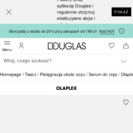
[navigation.slideout.screenreader]
aplikację Douglas i
regularnie otrzymuj
POKAŻ
ekskluzywne akcje i
rabaty
Skorzystaj z rabatu do 20% przy zakupach od 199 zł!
Kod:
HOT
Strona główna Douglas
Do listy ży
Otwórz menu
Moje konto
Do 
Menu
Wracać
Wykonaj wyszukiwanie
Homepage
Twarz
Pielęgnacja okolic oczu
Serum do rzęs
Olapl