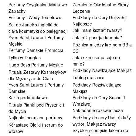
Perfumy Oryginalne Markowe
Zapalenie Okołoustne Skóry
Zapachy
Leczenie
Perfumy i Wody Toaletowe
Podkłady do Cery Dojrzałej
Najlepsze
Sol de Janeiro mgiełki do
Jaki mam kształt twarzy?
ciała kosmetyki do pielęgnacji
Yves Saint Laurent Perfumy
Jaki róż pasuje do mnie?
Męskie
Różnica między kremem BB a
Perfumy Damskie Promocja
CC
Tylko w Douglas
Jaka szminka pasuje do
mnie?
Hugo Boss Perfumy Męskie
Podkłady Nawilżające Makijaż
Rituals Zestawy Kosmetyków
Tubing mascara
dla Mężczyzn do Ciała
Yves Saint Laurent Perfumy
Podkłady Rozświetlające
Damskie
Makijaż
Karta podarunkowa
Podkłady do Cery Suchej i
Wrażliwej
Rituals Pianki pod Prysznic i
Nakładanie rozświetlacza
do Mycia
Najlepiej oceniane perfumy
Podkłady do cery tłustej duży
wybór| Makijaż twarzy
Kérastase Olejki i serum do
Szybkie schnięcie lakieru do
włosów