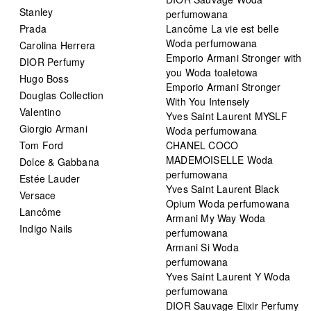
Stanley
perfumowana
Prada
Lancôme La vie est belle
Woda perfumowana
Carolina Herrera
Emporio Armani Stronger with
DIOR Perfumy
you Woda toaletowa
Hugo Boss
Emporio Armani Stronger
Douglas Collection
With You Intensely
Valentino
Yves Saint Laurent MYSLF
Giorgio Armani
Woda perfumowana
Tom Ford
CHANEL COCO
MADEMOISELLE Woda
Dolce & Gabbana
perfumowana
Estée Lauder
Yves Saint Laurent Black
Versace
Opium Woda perfumowana
Lancôme
Armani My Way Woda
Indigo Nails
perfumowana
Armani Si Woda
perfumowana
Yves Saint Laurent Y Woda
perfumowana
DIOR Sauvage Elixir Perfumy