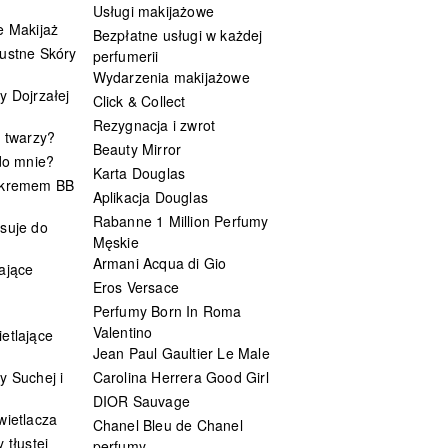
Usługi makijażowe
e Makijaż
Bezpłatne usługi w każdej
ustne Skóry
perfumerii
Wydarzenia makijażowe
y Dojrzałej
Click & Collect
Rezygnacja i zwrot
t twarzy?
Beauty Mirror
 do mnie?
Karta Douglas
 kremem BB
Aplikacja Douglas
Rabanne 1 Million Perfumy
suje do
Męskie
Armani Acqua di Gio
ające
Eros Versace
Perfumy Born In Roma
Valentino
etlające
Jean Paul Gaultier Le Male
y Suchej i
Carolina Herrera Good Girl
DIOR Sauvage
wietlacza
Chanel Bleu de Chanel
 tłustej
perfumy