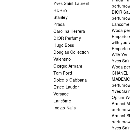
Yves Saint Laurent
perfumo
HDREY
DIOR Sa
Stanley
perfumo
Prada
Lancôme L
Woda pe
Carolina Herrera
Emporio 
DIOR Perfumy
with you
Hugo Boss
Emporio 
Douglas Collection
With You 
Valentino
Yves Sai
Giorgio Armani
Woda pe
Tom Ford
CHANEL
MADEMO
Dolce & Gabbana
perfumo
Estée Lauder
Yves Sain
Versace
Opium W
Lancôme
Armani 
Indigo Nails
perfumo
Armani S
perfumo
Yves Sai