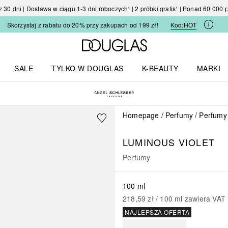
30 dni | Dostawa w ciągu 1-3 dni roboczych¹ | 2 próbki gratis¹ | Ponad 60 000
Skorzystaj z rabatu do 20% przy zakupach od 199 zł!
Kod:
HOT
Strona główna Douglas
SALE
TYLKO W DOUGLAS
K-BEAUTY
MARKI
I I TRENDY
Otwórz menu TYLKO W DOUGLAS
Otwórz menu K-BEAUTY
Otwórz 
Homepage
Perfumy
Perfumy
LUMINOUS VIOLET
Perfumy
100 ml
218,59 zł
 / 
100
ml
zawiera VAT
NAJLEPSZA OFERTA