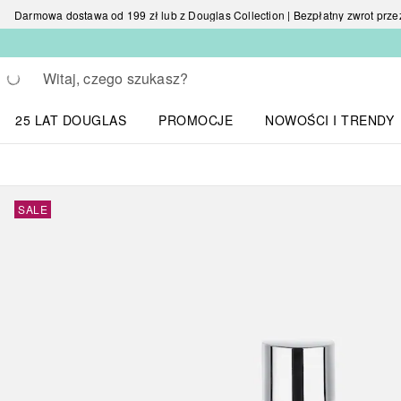
Darmowa dostawa od 199 zł lub z Douglas Collection | Bezpłatny zwrot przez 
Wracać
Wykonaj wyszukiwanie
25 LAT DOUGLAS
PROMOCJE
NOWOŚCI I TRENDY
Otwórz menu NOWOŚC
SALE