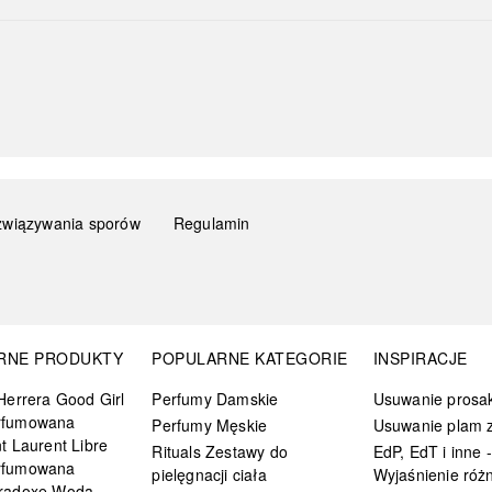
związywania sporów
Regulamin
RNE PRODUKTY
POPULARNE KATEGORIE
INSPIRACJE
Herrera Good Girl
Perfumy Damskie
Usuwanie prosa
rfumowana
Perfumy Męskie
Usuwanie plam z
t Laurent Libre
Rituals Zestawy do
EdP, EdT i inne -
rfumowana
pielęgnacji ciała
Wyjaśnienie różn
radoxe Woda