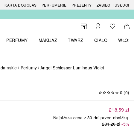
 produktów
KARTA DOUGLAS
PERFUMERIE
PREZENTY
ZABIEGI I USŁUGI
Do listy ży
Do wyszukiwarki
Moje konto
Do 
PERFUMY
MAKIJAŻ
TWARZ
CIAŁO
WŁOSY
menu MARKI
Otwórz menu Perfumy
Otwórz menu Makijaż
Otwórz menu Twarz
Otwórz menu Ciało
Otwórz
 damskie
Perfumy
Angel Schlesser Luminous Violet
0
(
0
)
218,59 zł
Najniższa cena z 30 dni przed obniżką
231,20 zł
-5%