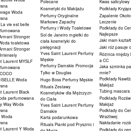
Polecane
Kwas salicylowy
wana
Kosmetyki do Makijażu
Podkłady Kryjąc
uvage Woda
Perfumy Oryginalne
Zapalenie Około
wana
Markowe Zapachy
Leczenie
a vie est belle
Perfumy i Wody Toaletowe
Podkłady do Cer
rfumowana
Najlepsze
Sol de Janeiro mgiełki do
Armani Stronger
Jaki mam kształ
ciała kosmetyki do
 Woda toaletowa
pielęgnacji
Jaki róż pasuje
Armani Stronger
Yves Saint Laurent Perfumy
Różnica między
Intensely
Męskie
a CC
nt Laurent MYSLF
Perfumy Damskie Promocja
Jaka szminka pa
rfumowana
Tylko w Douglas
mnie?
 COCO
Podkłady Nawilż
ISELLE Woda
Hugo Boss Perfumy Męskie
Makijaż
wana
Rituals Zestawy
Tubing mascara
t Laurent Black
Kosmetyków dla Mężczyzn
oda perfumowana
Podkłady Rozświ
do Ciała
My Way Woda
Makijaż
Yves Saint Laurent Perfumy
wana
Podkłady do Cer
Damskie
i Woda
Wrażliwej
Karta podarunkowa
wana
Nakładanie rozś
Rituals Pianki pod Prysznic i
nt Laurent Y Woda
Podkłady do cery
do Mycia