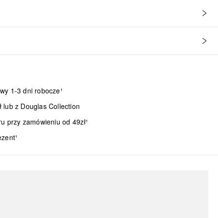
wy 1-3 dni robocze¹
lub z Douglas Collection
ru przy zamówieniu od 49zł¹
ezent¹