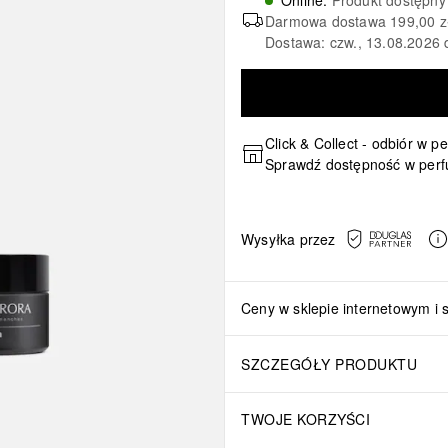
Online
:
Produkt dostępny
Darmowa dostawa
199,00 z
Dostawa: czw., 13.08.2026 
Click & Collect - odbiór w p
Sprawdź dostępność w perf
Wysyłka przez
Ceny w sklepie internetowym i 
SZCZEGÓŁY PRODUKTU
TWOJE KORZYŚCI