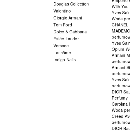
Emporio 
Douglas Collection
With You 
Valentino
Yves Sai
Giorgio Armani
Woda pe
Tom Ford
CHANEL
MADEMO
Dolce & Gabbana
perfumo
Estée Lauder
Yves Sain
Versace
Opium W
Lancôme
Armani 
Indigo Nails
perfumo
Armani S
perfumo
Yves Sai
perfumo
DIOR Sau
Perfumy
Carolina
Woda pe
Creed Av
perfumo
DIOR Bac