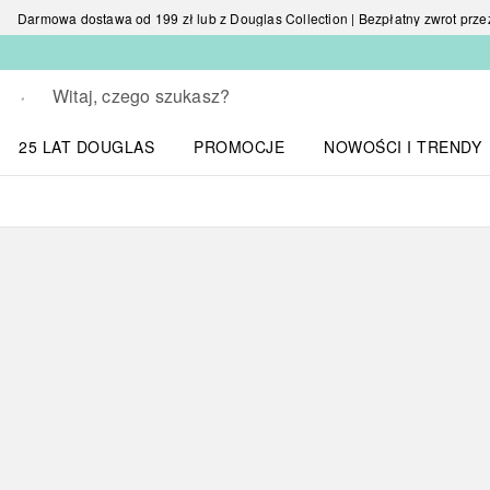
Darmowa dostawa od 199 zł lub z Douglas Collection | Bezpłatny zwrot przez 
Wracać
Wykonaj wyszukiwanie
25 LAT DOUGLAS
PROMOCJE
NOWOŚCI I TRENDY
Otwórz menu NOWOŚC