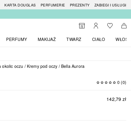
 produktów
KARTA DOUGLAS
PERFUMERIE
PREZENTY
ZABIEGI I USŁUGI
Do listy ży
Do wyszukiwarki
Moje konto
Do 
PERFUMY
MAKIJAŻ
TWARZ
CIAŁO
WŁOSY
menu MARKI
Otwórz menu Perfumy
Otwórz menu Makijaż
Otwórz menu Twarz
Otwórz menu Ciało
Otwórz
a okolic oczu
Kremy pod oczy
Bella Aurora
0
(
0
)
142,79 zł