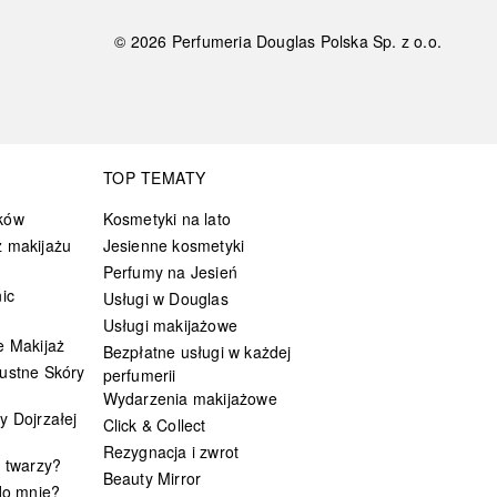
©
2026
Perfumeria Douglas Polska Sp. z o.o.
TOP TEMATY
ków
Kosmetyki na lato
 makijażu
Jesienne kosmetyki
Perfumy na Jesień
ic
Usługi w Douglas
Usługi makijażowe
e Makijaż
Bezpłatne usługi w każdej
ustne Skóry
perfumerii
Wydarzenia makijażowe
y Dojrzałej
Click & Collect
Rezygnacja i zwrot
t twarzy?
Beauty Mirror
 do mnie?