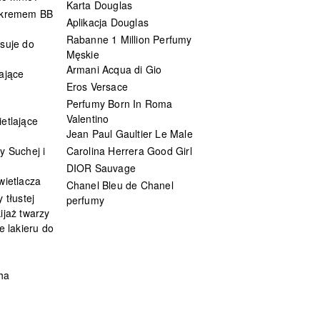
Karta Douglas
 kremem BB
Aplikacja Douglas
Rabanne 1 Million Perfumy
suje do
Męskie
Armani Acqua di Gio
ające
Eros Versace
Perfumy Born In Roma
Valentino
etlające
Jean Paul Gaultier Le Male
y Suchej i
Carolina Herrera Good Girl
DIOR Sauvage
wietlacza
Chanel Bleu de Chanel
 tłustej
perfumy
ijaż twarzy
e lakieru do
ha