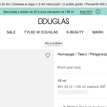
30 dni | Dostawa w ciągu 1-3 dni roboczych¹ | 2 próbki gratis¹ | Ponad 60 000
Skorzystaj z rabatu do 20% przy zakupach od 199 zł!
Kod:
HOT
Strona główna Douglas
SALE
TYLKO W DOUGLAS
K-BEAUTY
MARKI
I I TRENDY
Otwórz menu TYLKO W DOUGLAS
Otwórz menu K-BEAUTY
Otwórz 
Homepage
Twarz
Pielęgnacj
Krem pod oczy
15 ml
951,93 zł
 / 
100
ml
zawiera VAT