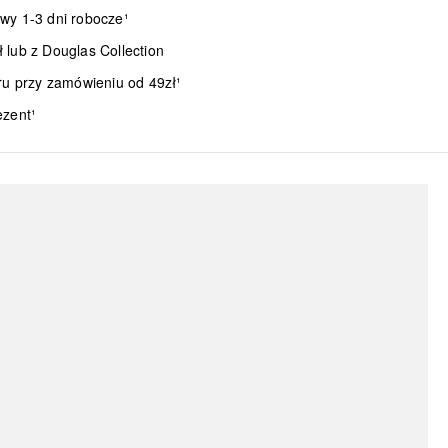
wy 1-3 dni robocze¹
lub z Douglas Collection
ru przy zamówieniu od 49zł¹
ezent¹