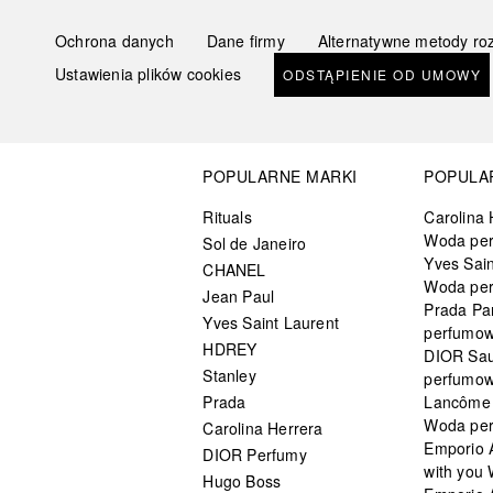
Ochrona danych
Dane firmy
Alternatywne metody ro
Ustawienia plików cookies
ODSTĄPIENIE OD UMOWY
POPULARNE MARKI
POPULA
Rituals
Carolina 
Woda pe
Sol de Janeiro
Yves Sain
CHANEL
Woda pe
Jean Paul
Prada Pa
Yves Saint Laurent
perfumo
HDREY
DIOR Sa
Stanley
perfumo
Prada
Lancôme L
Woda pe
Carolina Herrera
Emporio 
DIOR Perfumy
with you
Hugo Boss