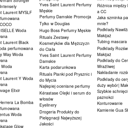
Armani Stronger
Yves Saint Laurent Perfumy
Różnica między
Intensely
Męskie
a CC
nt Laurent MYSLF
Perfumy Damskie Promocja
Jaka szminka pa
rfumowana
Tylko w Douglas
mnie?
 COCO
Podkłady Nawilż
ISELLE Woda
Hugo Boss Perfumy Męskie
Makijaż
wana
Rituals Zestawy
Tubing mascara
t Laurent Black
Kosmetyków dla Mężczyzn
oda perfumowana
Podkłady Rozświ
do Ciała
My Way Woda
Makijaż
Yves Saint Laurent Perfumy
wana
Podkłady do Cer
Damskie
i Woda
Wrażliwej
Karta podarunkowa
wana
Nakładanie rozś
Rituals Pianki pod Prysznic i
nt Laurent Y Woda
Podkłady do cery
do Mycia
wana
duży wybór| Mak
Najlepiej oceniane perfumy
vage Elixir
Szybkie schnięci
Kérastase Olejki i serum do
paznokci
włosów
 Herrera La Bomba
Konturowanie
Eyelinery
rfumowana
Kamienie Gua S
Drogeria Produkty do
entus Woda
Pielęgnacji Najwyższej
wana
Jakości
kstage Glow