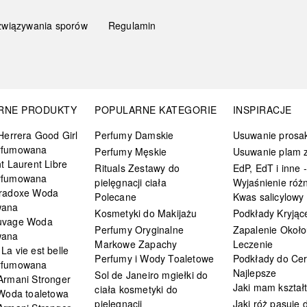
związywania sporów
Regulamin
RNE PRODUKTY
POPULARNE KATEGORIE
INSPIRACJE
Herrera Good Girl
Perfumy Damskie
Usuwanie prosa
rfumowana
Perfumy Męskie
Usuwanie plam z
t Laurent Libre
Rituals Zestawy do
EdP, EdT i inne -
rfumowana
pielęgnacji ciała
Wyjaśnienie różn
radoxe Woda
Polecane
Kwas salicylowy
wana
Kosmetyki do Makijażu
Podkłady Kryjąc
uvage Woda
Perfumy Oryginalne
Zapalenie Około
wana
Markowe Zapachy
Leczenie
a vie est belle
Perfumy i Wody Toaletowe
Podkłady do Cer
rfumowana
Najlepsze
Sol de Janeiro mgiełki do
Armani Stronger
Jaki mam kształ
ciała kosmetyki do
 Woda toaletowa
pielęgnacji
Jaki róż pasuje