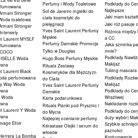
Perfumy i Wody Toaletowe
Podkłady do Cer
rfumowana
Najlepsze
Sol de Janeiro mgiełki do
Armani Stronger
Jaki mam kształ
ciała kosmetyki do
 Woda toaletowa
pielęgnacji
Jaki róż pasuje
Armani Stronger
Yves Saint Laurent Perfumy
Różnica między
Intensely
Męskie
a CC
nt Laurent MYSLF
Perfumy Damskie Promocja
Jaka szminka pa
rfumowana
Tylko w Douglas
mnie?
 COCO
Podkłady Nawilż
ISELLE Woda
Hugo Boss Perfumy Męskie
Makijaż
wana
Rituals Zestawy
Tubing mascara
t Laurent Black
Kosmetyków dla Mężczyzn
oda perfumowana
Podkłady Rozświ
do Ciała
My Way Woda
Makijaż
Yves Saint Laurent Perfumy
wana
Podkłady do Cer
Damskie
i Woda
Wrażliwej
Karta podarunkowa
wana
Nakładanie rozś
Rituals Pianki pod Prysznic i
nt Laurent Y Woda
Podkłady do cery
do Mycia
wana
duży wybór| Mak
Najlepiej oceniane perfumy
vage Elixir
Szybkie schnięci
Kérastase Olejki i serum do
paznokci
włosów
 Herrera La Bomba
Konturowanie