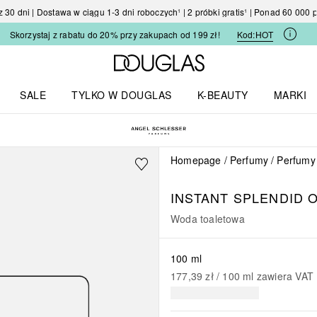
30 dni | Dostawa w ciągu 1-3 dni roboczych¹ | 2 próbki gratis¹ | Ponad 60 000
Skorzystaj z rabatu do 20% przy zakupach od 199 zł!
Kod:
HOT
Strona główna Douglas
SALE
TYLKO W DOUGLAS
K-BEAUTY
MARKI
I I TRENDY
Otwórz menu TYLKO W DOUGLAS
Otwórz menu K-BEAUTY
Otwórz 
Homepage
Perfumy
Perfumy
INSTANT SPLENDID
Woda toaletowa
100 ml
177,39 zł
 / 
100
ml
zawiera VAT