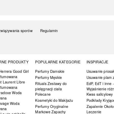
związywania sporów
Regulamin
RNE PRODUKTY
POPULARNE KATEGORIE
INSPIRACJE
Herrera Good Girl
Perfumy Damskie
Usuwanie prosa
rfumowana
Perfumy Męskie
Usuwanie plam z
t Laurent Libre
Rituals Zestawy do
EdP, EdT i inne -
rfumowana
pielęgnacji ciała
Wyjaśnienie różn
radoxe Woda
Polecane
Kwas salicylowy
wana
Kosmetyki do Makijażu
Podkłady Kryjąc
uvage Woda
Perfumy Oryginalne
Zapalenie Około
wana
Markowe Zapachy
Leczenie
a vie est belle