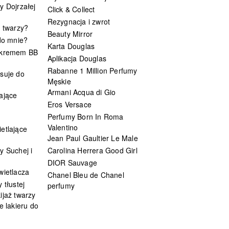
y Dojrzałej
Click & Collect
Rezygnacja i zwrot
t twarzy?
Beauty Mirror
 do mnie?
Karta Douglas
 kremem BB
Aplikacja Douglas
Rabanne 1 Million Perfumy
suje do
Męskie
Armani Acqua di Gio
ające
Eros Versace
Perfumy Born In Roma
Valentino
etlające
Jean Paul Gaultier Le Male
y Suchej i
Carolina Herrera Good Girl
DIOR Sauvage
wietlacza
Chanel Bleu de Chanel
 tłustej
perfumy
ijaż twarzy
e lakieru do