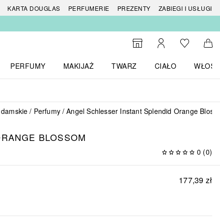
 produktów
KARTA DOUGLAS
PERFUMERIE
PREZENTY
ZABIEGI I USŁUGI
Do listy ży
Do wyszukiwarki
Moje konto
Do 
PERFUMY
MAKIJAŻ
TWARZ
CIAŁO
WŁOSY
menu MARKI
Otwórz menu Perfumy
Otwórz menu Makijaż
Otwórz menu Twarz
Otwórz menu Ciało
Otwórz
 damskie
Perfumy
Angel Schlesser Instant Splendid Orange Blos
 ORANGE BLOSSOM
0
(
0
)
177,39 zł