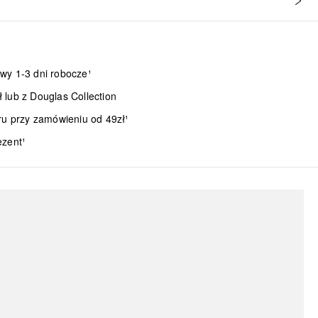
wy 1-3 dni robocze¹
lub z Douglas Collection
ru przy zamówieniu od 49zł¹
ezent¹