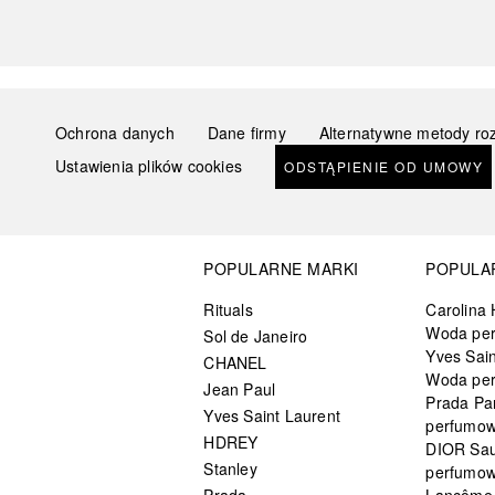
Ochrona danych
Dane firmy
Alternatywne metody ro
Ustawienia plików cookies
ODSTĄPIENIE OD UMOWY
POPULARNE MARKI
POPULA
Rituals
Carolina 
Woda pe
Sol de Janeiro
Yves Sain
CHANEL
Woda pe
Jean Paul
Prada Pa
Yves Saint Laurent
perfumo
HDREY
DIOR Sa
Stanley
perfumo
Prada
Lancôme L