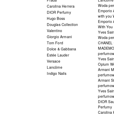
Woda pe
Carolina Herrera
Emporio 
DIOR Perfumy
with you
Hugo Boss
Emporio 
Douglas Collection
With You 
Valentino
Yves Sai
Giorgio Armani
Woda pe
Tom Ford
CHANEL
MADEMO
Dolce & Gabbana
perfumo
Estée Lauder
Yves Sain
Versace
Opium W
Lancôme
Armani 
Indigo Nails
perfumo
Armani S
perfumo
Yves Sai
perfumo
DIOR Sau
Perfumy
Carolina