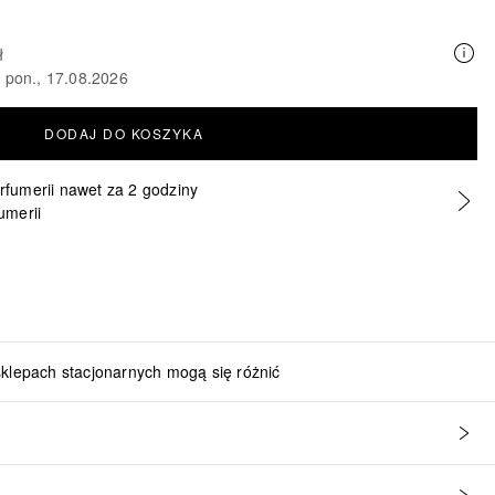
ł
o pon., 17.08.2026
DODAJ DO KOSZYKA
erfumerii nawet za 2 godziny
umerii
sklepach stacjonarnych mogą się różnić