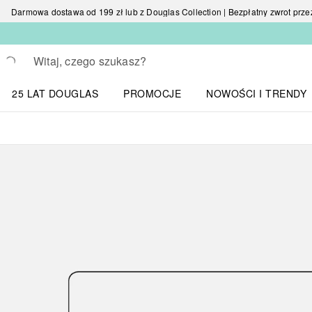
Darmowa dostawa od 199 zł lub z Douglas Collection | Bezpłatny zwrot przez 
Wracać
Wykonaj wyszukiwanie
25 LAT DOUGLAS
PROMOCJE
NOWOŚCI I TRENDY
Otwórz menu NOWOŚC