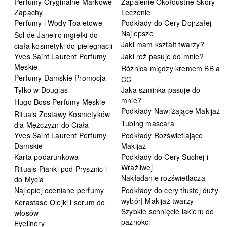
Perfumy Oryginalne Markowe
Zapalenie Okołoustne Skóry
Zapachy
Leczenie
Perfumy i Wody Toaletowe
Podkłady do Cery Dojrzałej
Najlepsze
Sol de Janeiro mgiełki do
Jaki mam kształt twarzy?
ciała kosmetyki do pielęgnacji
Yves Saint Laurent Perfumy
Jaki róż pasuje do mnie?
Męskie
Różnica między kremem BB a
Perfumy Damskie Promocja
CC
Tylko w Douglas
Jaka szminka pasuje do
mnie?
Hugo Boss Perfumy Męskie
Podkłady Nawilżające Makijaż
Rituals Zestawy Kosmetyków
Tubing mascara
dla Mężczyzn do Ciała
Yves Saint Laurent Perfumy
Podkłady Rozświetlające
Damskie
Makijaż
Karta podarunkowa
Podkłady do Cery Suchej i
Wrażliwej
Rituals Pianki pod Prysznic i
Nakładanie rozświetlacza
do Mycia
Najlepiej oceniane perfumy
Podkłady do cery tłustej duży
wybór| Makijaż twarzy
Kérastase Olejki i serum do
Szybkie schnięcie lakieru do
włosów
paznokci
Eyelinery