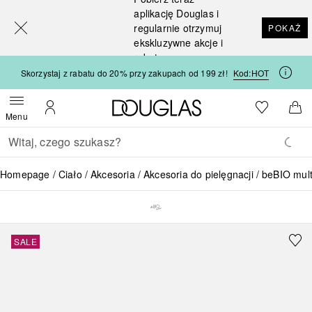
[navigation.slideout.screenreader]
aplikację Douglas i
regularnie otrzymuj
POKAŻ
ekskluzywne akcje i
rabaty
Skorzystaj z rabatu do 20% przy zakupach od 199 zł!
Kod:
HOT
Strona główna Douglas
Do listy ży
Otwórz menu
Moje konto
Do 
Menu
Wracać
Wykonaj wyszukiwanie
Homepage
Ciało
Akcesoria
Akcesoria do pielęgnacji
beBIO mult
SALE