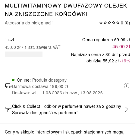
MULTIWITAMINOWY DWUFAZOWY OLEJEK
NA ZNISZCZONE KOŃCÓWKI
Akcesoria do pielęgnacji
0
(
0
)
1 szt.
Cena regularna
69,99 zł
45,00 zł
45,00 zł
 / 
1
szt.
zawiera VAT
Najniższa cena z 30 dni przed
obniżką
55,92 zł
-19%
Online
:
Produkt dostępny
Darmowa dostawa
199,00 zł
Dostawa: wt., 11.08.2026 do czw., 13.08.2026
Click & Collect - odbiór w perfumerii nawet za 2 godziny
Sprawdź dostępność w perfumerii
DODAJ DO KOSZYKA
Ceny w sklepie internetowym i sklepach stacjonarnych mogą