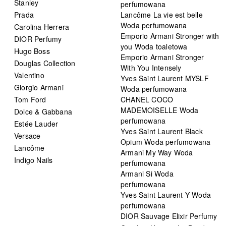
Stanley
perfumowana
Prada
Lancôme La vie est belle
Woda perfumowana
Carolina Herrera
Emporio Armani Stronger with
DIOR Perfumy
you Woda toaletowa
Hugo Boss
Emporio Armani Stronger
Douglas Collection
With You Intensely
Valentino
Yves Saint Laurent MYSLF
Giorgio Armani
Woda perfumowana
Tom Ford
CHANEL COCO
MADEMOISELLE Woda
Dolce & Gabbana
perfumowana
Estée Lauder
Yves Saint Laurent Black
Versace
Opium Woda perfumowana
Lancôme
Armani My Way Woda
Indigo Nails
perfumowana
Armani Si Woda
perfumowana
Yves Saint Laurent Y Woda
perfumowana
DIOR Sauvage Elixir Perfumy