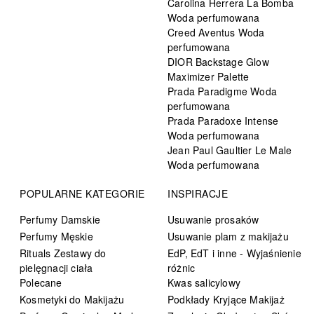
Carolina Herrera La Bomba
Woda perfumowana
Creed Aventus Woda
perfumowana
DIOR Backstage Glow
Maximizer Palette
Prada Paradigme Woda
perfumowana
Prada Paradoxe Intense
Woda perfumowana
Jean Paul Gaultier Le Male
Woda perfumowana
POPULARNE KATEGORIE
INSPIRACJE
Perfumy Damskie
Usuwanie prosaków
Perfumy Męskie
Usuwanie plam z makijażu
Rituals Zestawy do
EdP, EdT i inne - Wyjaśnienie
pielęgnacji ciała
różnic
Polecane
Kwas salicylowy
Kosmetyki do Makijażu
Podkłady Kryjące Makijaż