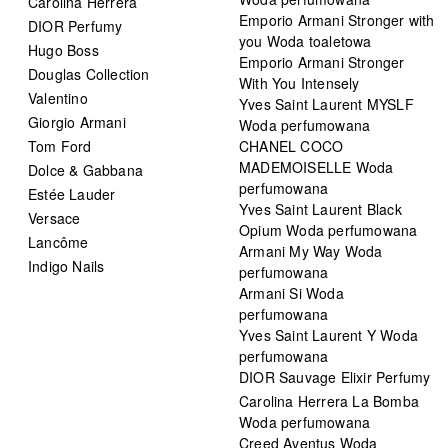
Carolina Herrera
Emporio Armani Stronger with
DIOR Perfumy
you Woda toaletowa
Hugo Boss
Emporio Armani Stronger
Douglas Collection
With You Intensely
Valentino
Yves Saint Laurent MYSLF
Giorgio Armani
Woda perfumowana
Tom Ford
CHANEL COCO
MADEMOISELLE Woda
Dolce & Gabbana
perfumowana
Estée Lauder
Yves Saint Laurent Black
Versace
Opium Woda perfumowana
Lancôme
Armani My Way Woda
Indigo Nails
perfumowana
Armani Si Woda
perfumowana
Yves Saint Laurent Y Woda
perfumowana
DIOR Sauvage Elixir Perfumy
Carolina Herrera La Bomba
Woda perfumowana
Creed Aventus Woda