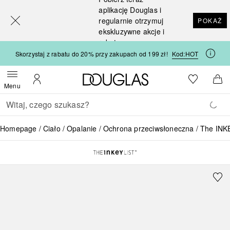
[navigation.slideout.screenreader]
aplikację Douglas i
regularnie otrzymuj
POKAŻ
ekskluzywne akcje i
rabaty
Skorzystaj z rabatu do 20% przy zakupach od 199 zł!
Kod:
HOT
Strona główna Douglas
Do listy ży
Otwórz menu
Moje konto
Do 
Menu
Wracać
Wykonaj wyszukiwanie
Homepage
Ciało
Opalanie
Ochrona przeciwsłoneczna
The INKE