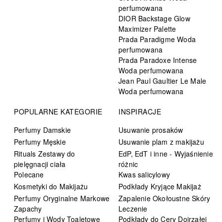
perfumowana
DIOR Backstage Glow
Maximizer Palette
Prada Paradigme Woda
perfumowana
Prada Paradoxe Intense
Woda perfumowana
Jean Paul Gaultier Le Male
Woda perfumowana
POPULARNE KATEGORIE
INSPIRACJE
Perfumy Damskie
Usuwanie prosaków
Perfumy Męskie
Usuwanie plam z makijażu
Rituals Zestawy do
EdP, EdT i inne - Wyjaśnienie
pielęgnacji ciała
różnic
Polecane
Kwas salicylowy
Kosmetyki do Makijażu
Podkłady Kryjące Makijaż
Perfumy Oryginalne Markowe
Zapalenie Okołoustne Skóry
Zapachy
Leczenie
Perfumy i Wody Toaletowe
Podkłady do Cery Dojrzałej