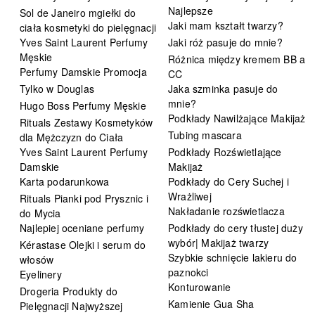
Najlepsze
Sol de Janeiro mgiełki do
Jaki mam kształt twarzy?
ciała kosmetyki do pielęgnacji
Yves Saint Laurent Perfumy
Jaki róż pasuje do mnie?
Męskie
Różnica między kremem BB a
Perfumy Damskie Promocja
CC
Tylko w Douglas
Jaka szminka pasuje do
mnie?
Hugo Boss Perfumy Męskie
Podkłady Nawilżające Makijaż
Rituals Zestawy Kosmetyków
Tubing mascara
dla Mężczyzn do Ciała
Yves Saint Laurent Perfumy
Podkłady Rozświetlające
Damskie
Makijaż
Karta podarunkowa
Podkłady do Cery Suchej i
Wrażliwej
Rituals Pianki pod Prysznic i
Nakładanie rozświetlacza
do Mycia
Najlepiej oceniane perfumy
Podkłady do cery tłustej duży
wybór| Makijaż twarzy
Kérastase Olejki i serum do
Szybkie schnięcie lakieru do
włosów
paznokci
Eyelinery
Konturowanie
Drogeria Produkty do
Kamienie Gua Sha
Pielęgnacji Najwyższej